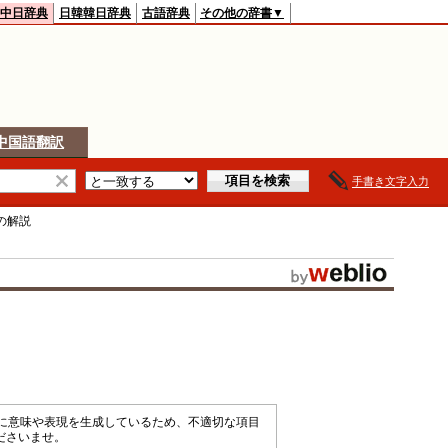
中日辞典
日韓韓日辞典
古語辞典
その他の辞書▼
中国語翻訳
手書き文字入力
の解説
械的に意味や表現を生成しているため、不適切な項目
ださいませ。