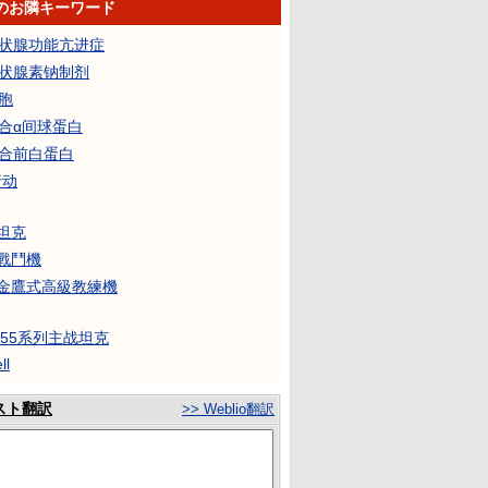
50のお隣キーワード
甲状腺功能亢进症
甲状腺素钠制剂
细胞
结合α间球蛋白
结合前白蛋白
行动
0坦克
0戰鬥機
50金鷹式高級教練機
4/55系列主战坦克
ll
スト翻訳
>> Weblio翻訳