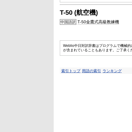
T-50 (航空機)
T-50金鷹式高級教練機
中国語訳
Weblio中日対訳辞書はプログラムで機
が含まれていることもあります。ご了承く
索引トップ
用語の索引
ランキング