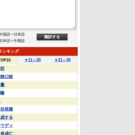
中国語⇒日本語
日本語⇒中国語
ランキング
▼
11～20
▼
21～30
TOP10
苏枋
花狭口蛙
実量
喇嘛
光
满目疮痍
達成する
アウディ
杀身成仁