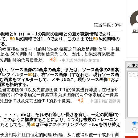
該当件数 :
3
件
ロ
間の振幅とb（t）＝＋1の期間の振幅との差が変調情報であり、
して、
50
％変調時では1．0であり、このままでは
50
％変調時の
する。
内的幅度和在 b(t)＝ +1的时段内的幅度之间的差是调制信号，并且
，但是在 50％调制时，调制信息为 1.0。 因此，如果没有采取措
00％调制时的信号质量差。
- 中国語 特許翻訳例文集
テキ
従い、ソース画像の4画素の画素、または、ソース画像の2画素
プレフィルター
50
は、右ソース画像（すなわち、現行ソース画
含む画素をフィルターして、メモリ52に、現行ソース画像
T
およ
画素を格納する。
是当前源图像 T以及先前源图像 T-1)的像素进行滤波，在根据所
图像的四个像素确定一像素或者为源图像的两个像素确定一像素
源图像 T以及先前图像T-1的多个像素。
- 中国語 特許翻訳例
2、・・・、dnは、それぞれ等しい長さを有し、一定の間隔tで
 このように構成することにより、1つ又は複数のトレーニン
ったとしても、局
50
は正確にステアリングベクトルuを切り替え
.dn长度相等并且由恒定的间隔 t分隔，从而使得即使一个或多个训