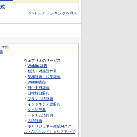
葬式
>>もっとランキングを見る
｜
学問
典
ウェブリオのサービス
・
Weblio 辞書
・
類語・対義語辞典
・
英和辞典・和英辞典
・
Weblio翻訳
・
日中中日辞典
・
日韓韓日辞典
・
フランス語辞典
・
インドネシア語辞典
・
タイ語辞典
・
ベトナム語辞典
・
古語辞典
・
キャリジェネ～生成AIスクー
ル・AIスキルでキャリアアップ