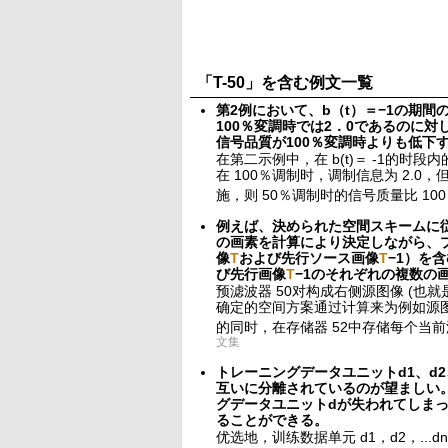
「T-50」を含む例文一覧
第2例において、b（t）＝−1の期
100％変調時では2．0であるのに対
信号品質が100％変調時よりも低下
在第二示例中，在 b(t)＝ -1的时段
在 100％调制时，调制信息为 2.0
施，则 50％调制时的信号质量比 1
例えば、決められた空間スキームに
の画素を計算により決定しながら、
像
T
および先行ソース画像
T
−1）を
び先行画像
T
−1のそれぞれの複数の
预滤波器 50对构成右侧源图像 (也就
确定的空间方案通过计算来为例如源
的同时，在存储器 52中存储每个当前
文集
トレーニングデータユニットd1、d
互いに分離されているのが望ましい。
グデータユニットdが失われてしま
ることができる。
优选地，训练数据单元 d1，d2，..