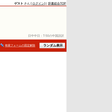
ゲスト
さん [
ログイン
] |
辞書総合TOP
日中中日：
T-50の中国語訳
検索フォームの固定解除