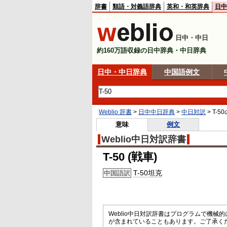
辞書
類語・対義語辞典
英和・和英辞典
日中
日中・中日
約160万語収録の日中辞典・中日辞典
日中・中日辞典
中国語例文
Weblio 辞書
>
日中中日辞典
>
中日対訳
>
T-50
意味
例文
Weblio中日対訳辞書
T-50 (戦車)
T-50坦克
中国語訳
Weblio中日対訳辞書はプログラムで機
が含まれていることもあります。ご了承く