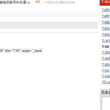
T-
确地切换导向矢量 u。
- 中国語 特許翻訳例文集
T4
T4
T4
T4
T4
T-4
T-50
T-5
T-5
T-
T-54
T-5
T5 ce
テキ