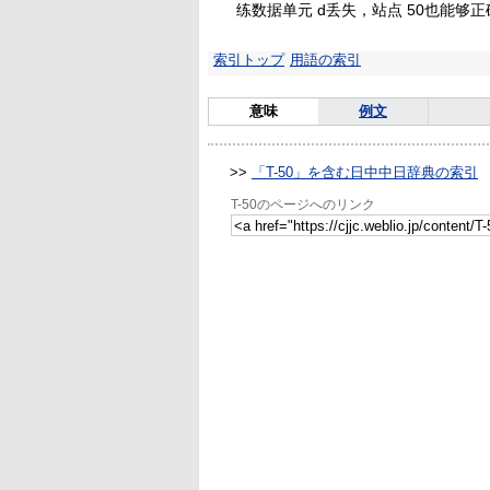
练数据单元 d丢失，站点 50也能够正
索引トップ
用語の索引
意味
例文
>>
「T-50」を含む日中中日辞典の索引
T-50のページへのリンク