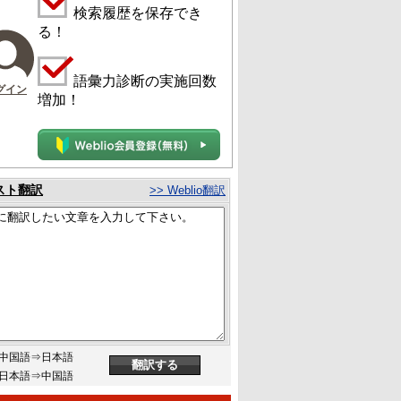
検索履歴を保存でき
る！
語彙力診断の実施回数
グイン
増加！
スト翻訳
>> Weblio翻訳
中国語⇒日本語
日本語⇒中国語