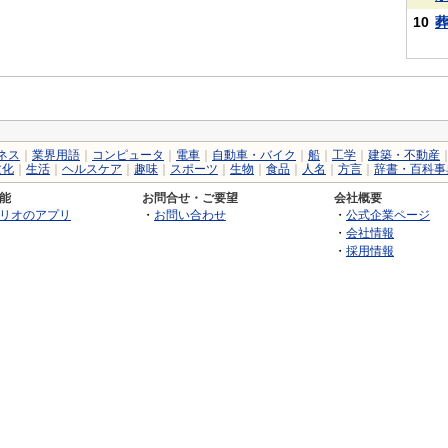
10
ネス
｜
業界用語
｜
コンピュータ
｜
電車
｜
自動車・バイク
｜
船
｜
工学
｜
建築・不動産
文化
｜
生活
｜
ヘルスケア
｜
趣味
｜
スポーツ
｜
生物
｜
食品
｜
人名
｜
方言
｜
辞書・百科事
能
お問合せ・ご要望
会社概要
リオのアプリ
・
お問い合わせ
・
公式企業ページ
・
会社情報
・
採用情報