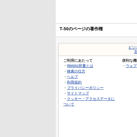
T-50のページの著作権
ビジ
ご利用にあたって
便利な機
・
Weblio辞書とは
・
ウェブ
・
検索の仕方
・
ヘルプ
・
利用規約
・
プライバシーポリシー
・
サイトマップ
・
クッキー・アクセスデータに
ついて