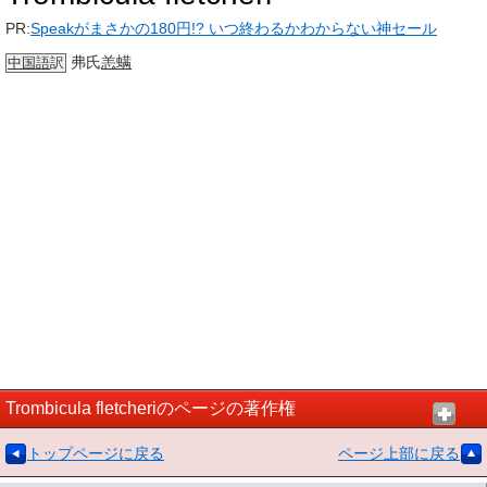
PR:
Speakがまさかの180円!? いつ終わるかわからない神セール
弗氏
恙螨
中国語
訳
Trombicula fletcheriのページの著作権
トップページに戻る
ページ上部に戻る