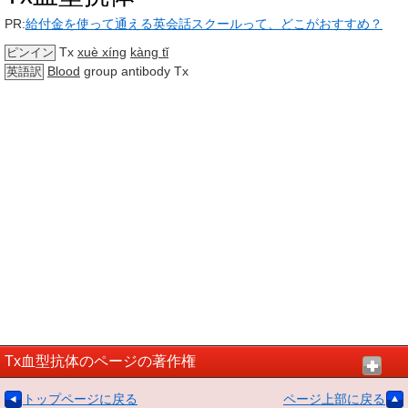
PR:
給付金を使って通える英会話スクールって、どこがおすすめ？
Tx
xuè xíng
kàng tǐ
ピンイン
Blood
group antibody Tx
英語訳
Tx血型抗体のページの著作権
トップページに戻る
ページ上部に戻る