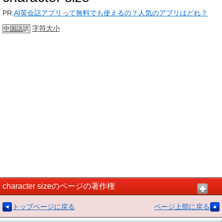
PR:
AI英会話アプリって無料でも使えるの？人気のアプリはどれ？
字符大小
中国語
訳
character sizeのページの著作権
トップページに戻る
ページ上部に戻る