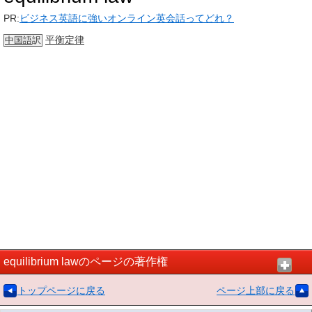
PR:
ビジネス英語に強いオンライン英会話ってどれ？
平衡
定律
中国語
訳
equilibrium lawのページの著作権
トップページに戻る
ページ上部に戻る