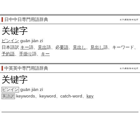
日中中日専門用語辞典
关键字
ピンイン
guān jiàn zì
日本語訳
キー
語、
見出
語、必
要語
、
見出し
、
見出し
語、キーワード、
予約語
、
手掛り
語、
キー
中英英中専門用語辞典
关键字
guān jiàn zì
ピンイン
keywords、keyword、catch-word、
key
英語訳