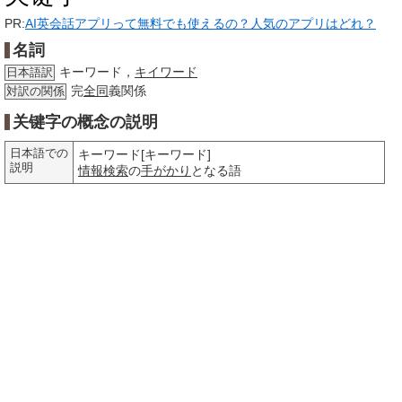
PR:
AI英会話アプリって無料でも使えるの？人気のアプリはどれ？
名詞
キーワード，
キイワード
日本語訳
完
全同
義関係
対訳の関係
关键字の概念の説明
日本語での
キーワード[キーワード]
説明
情報検索
の
手がかり
となる語