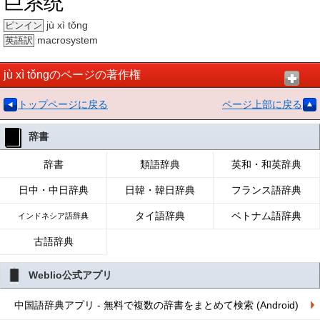
巨系统
jù xì tǒng
ピンイン
macrosystem
英語訳
jù xì tǒngのページの著作権
トップページに戻る
ページ上部に戻る
辞書
辞書
類語辞典
英和・和英辞典
日中・中日辞典
日韓・韓日辞典
フランス語辞典
タイ語辞典
ベトナム語辞典
インドネシア語辞典
古語辞典
Weblio公式アプリ
中国語辞典アプリ - 無料で複数の辞書をまとめて検索 (Android)