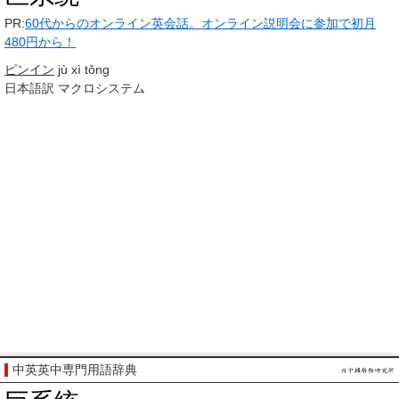
PR:
60代からのオンライン英会話。オンライン説明会に参加で初月
480円から！
ピンイン
jù xì tǒng
日本語訳
マクロシステム
中英英中専門用語辞典