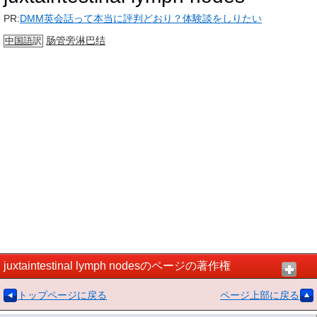
PR:
DMM英会話って本当に評判どおり？体験談をしりたい
肠管旁淋巴结
中国語
訳
juxtaintestinal lymph nodesのページの著作権
トップページに戻る
ページ上部に戻る