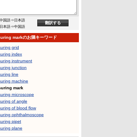
中国語⇒日本語
日本語⇒中国語
suring markのお隣キーワード
uring grid
uring index
uring instrument
uring junction
uring line
uring machine
uring mark
uring microscope
uring of angle
ring of blood flow
uring ophthalmoscope
uring pipet
uring plane