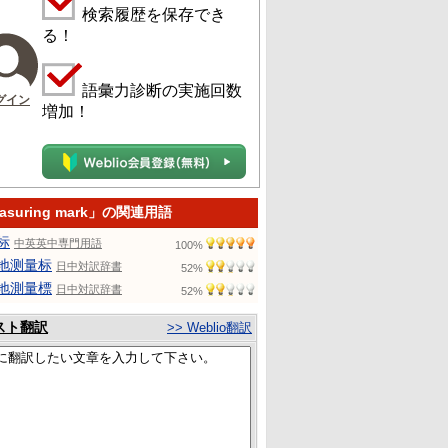
検索履歴を保存でき
る！
語彙力診断の実施回数
グイン
増加！
asuring mark」の関連用語
标
中英英中専門用語
100%
地测量标
日中対訳辞書
52%
地測量標
日中対訳辞書
52%
スト翻訳
>> Weblio翻訳