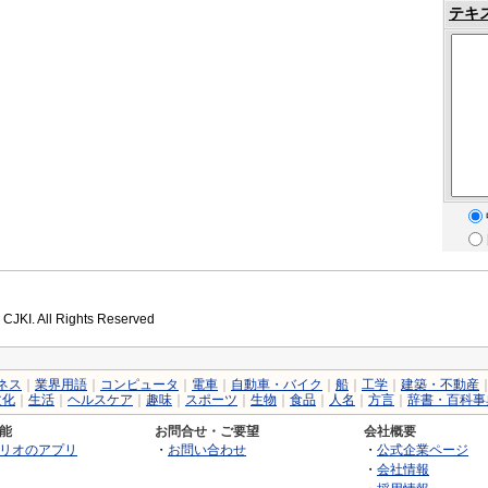
テキ
 CJKI. All Rights Reserved
ネス
｜
業界用語
｜
コンピュータ
｜
電車
｜
自動車・バイク
｜
船
｜
工学
｜
建築・不動産
文化
｜
生活
｜
ヘルスケア
｜
趣味
｜
スポーツ
｜
生物
｜
食品
｜
人名
｜
方言
｜
辞書・百科事
能
お問合せ・ご要望
会社概要
リオのアプリ
・
お問い合わせ
・
公式企業ページ
・
会社情報