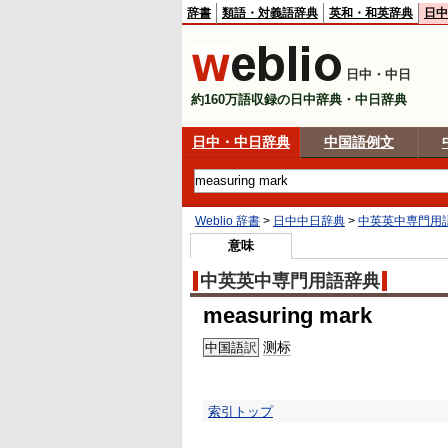
辞書
類語・対義語辞典
英和・和英辞典
日中
日中・中日
約160万語収録の日中辞典・中日辞典
日中・中日辞典
中国語例文
Weblio 辞書
>
日中中日辞典
>
中英英中専門用
意味
中英英中専門用語辞典
measuring mark
测标
中国語
訳
索引トップ