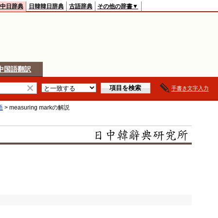
中日辞典
日韓韓日辞典
古語辞典
その他の辞書▼
中国語翻訳
手書き文字入力
語
>
measuring mark
の解説