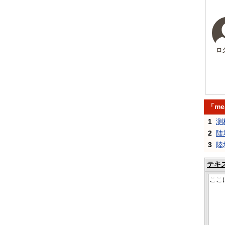
ロ
「me
1
测
2
陆
3
陸
テキ