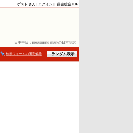
ゲスト
さん [
ログイン
] |
辞書総合TOP
日中中日：
measuring markの日本語訳
検索フォームの固定解除