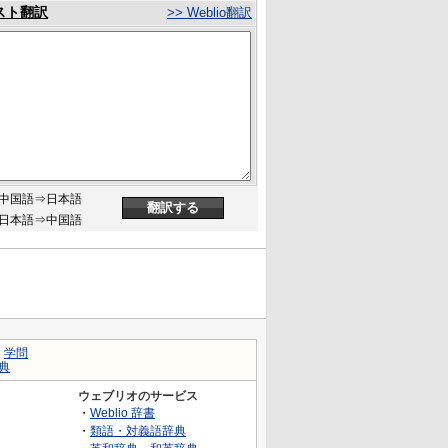
スト翻訳
>> Weblio翻訳
中国語⇒日本語
日本語⇒中国語
｜
学問
典
ウェブリオのサービス
・
Weblio 辞書
・
類語・対義語辞典