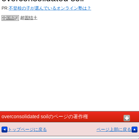
PR:
不登校の子が選んでいるオンライン塾は？
超
固结
土
中国語
訳
overconsolidated soilのページの著作権
トップページに戻る
ページ上部に戻る