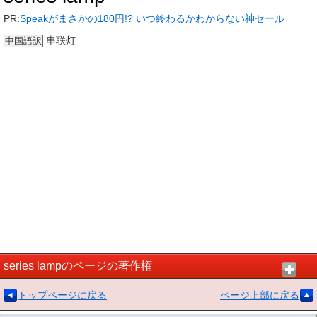
PR:
Speakがまさかの180円!? いつ終わるかわからない神セール
串联
灯
中国語
訳
series lampのページの著作権
トップページに戻る
ページ上部に戻る