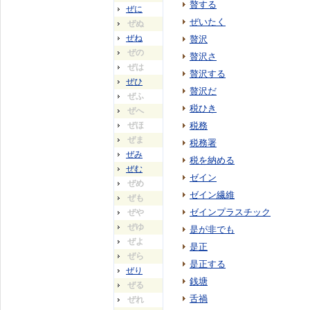
贅する
ぜに
ぜいたく
ぜぬ
ぜね
贅沢
ぜの
贅沢さ
ぜは
贅沢する
ぜひ
贅沢だ
ぜふ
税ひき
ぜへ
ぜほ
税務
ぜま
税務署
ぜみ
税を納める
ぜむ
ゼイン
ぜめ
ゼイン繊維
ぜも
ゼインプラスチック
ぜや
ぜゆ
是が非でも
ぜよ
是正
ぜら
是正する
ぜり
銭塘
ぜる
舌禍
ぜれ