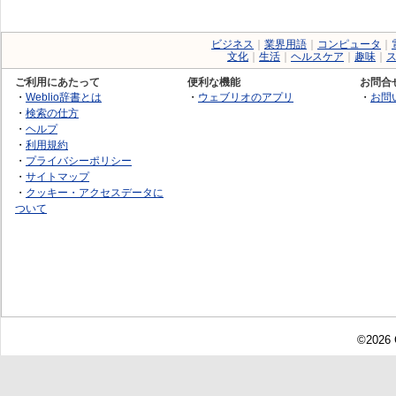
ビジネス
｜
業界用語
｜
コンピュータ
｜
文化
｜
生活
｜
ヘルスケア
｜
趣味
｜
ご利用にあたって
便利な機能
お問合
・
Weblio辞書とは
・
ウェブリオのアプリ
・
お問
・
検索の仕方
・
ヘルプ
・
利用規約
・
プライバシーポリシー
・
サイトマップ
・
クッキー・アクセスデータに
ついて
©2026 