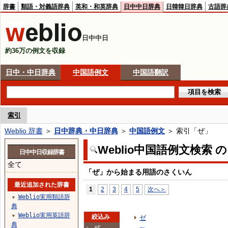
辞書
類語・対義語辞典
英和・和英辞典
日中中日辞典
日韓韓日辞典
古語辞
日中中日
約36万の例文を収録
日中・中日辞典
中国語例文
中国語翻訳
索引
Weblio 辞書
＞
日中辞典・中日辞典
＞
中国語例文
＞ 索引「ぜ」
Weblio中国語例文検索 
日中中日収録辞書
全て
「ぜ」から始まる用語のさくいん
最近追加された辞書
1
2
3
4
5
次へ＞
Weblio実用類語辞
▼
典
Weblio実用英語辞
▼
絞込み
ゼ
典
ぜ