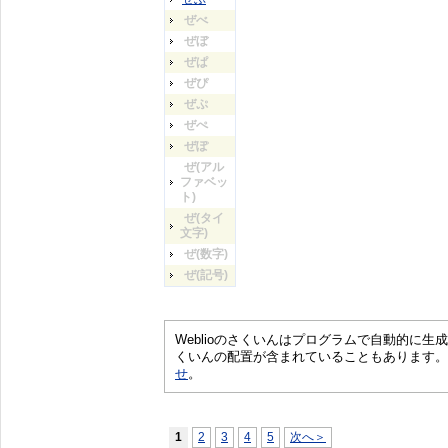
ぜべ
ぜぼ
ぜぱ
ぜぴ
ぜぷ
ぜぺ
ぜぽ
ぜ(アル
ファベッ
ト)
ぜ(タイ
文字)
ぜ(数字)
ぜ(記号)
Weblioのさくいんはプログラムで自動的に
くいんの配置が含まれていることもあります。
せ
。
1
2
3
4
5
次へ＞