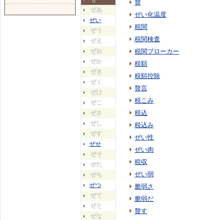
贅
ぜあ
ぜい化温度
ぜい
税関
ぜう
税関検査
ぜえ
ぜお
税関ブローカー
ぜか
税額
ぜき
税額控除
ぜく
贅言
ぜけ
税こみ
ぜこ
税込
ぜさ
ぜし
税込み
ぜす
ぜい性
ぜせ
ぜい肉
ぜそ
税収
ぜた
ぜい弱
ぜち
ぜつ
脆弱さ
ぜて
脆弱だ
ぜと
贅す
ぜな