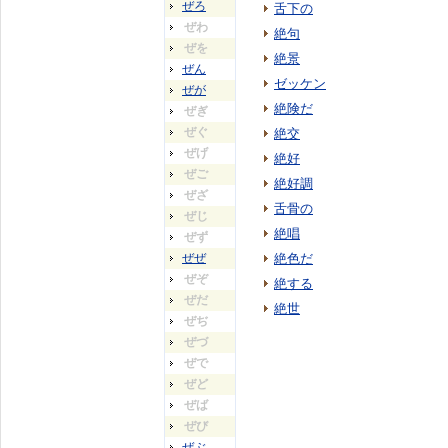
ぜろ
舌下の
ぜわ
絶句
ぜを
絶景
ぜん
ゼッケン
ぜが
絶険だ
ぜぎ
ぜぐ
絶交
ぜげ
絶好
ぜご
絶好調
ぜざ
舌骨の
ぜじ
絶唱
ぜず
ぜぜ
絶色だ
ぜぞ
絶する
ぜだ
絶世
ぜぢ
ぜづ
ぜで
ぜど
ぜば
ぜび
ぜぶ