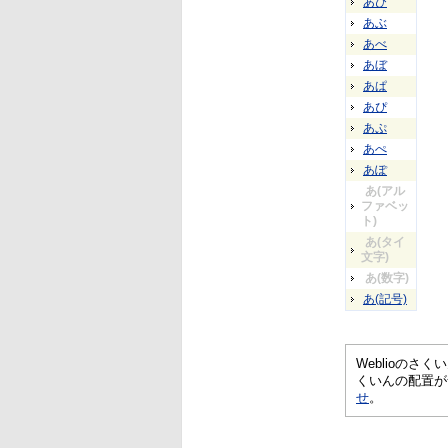
あび
あぶ
あべ
あぼ
あぱ
あぴ
あぷ
あぺ
あぽ
あ(アル
ファベッ
ト)
あ(タイ
文字)
あ(数字)
あ(記号)
Weblioの
くいんの配置が
せ
。