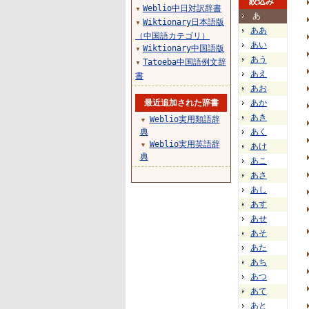
絞込み
Weblio中日対訳辞書
▼
あ
Wiktionary日本語版
▼
ああ
（中国語カテゴリ）
あい
Wiktionary中国語版
▼
あう
Tatoeba中国語例文辞
▼
あえ
書
あお
最近追加された辞書
あか
あき
Weblio実用類語辞
▼
典
あく
Weblio実用英語辞
▼
あけ
典
あこ
あさ
あし
あす
あせ
あそ
あた
あち
あつ
あて
あと