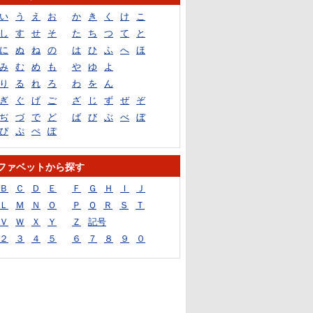
い
う
え
お
か
き
く
け
こ
し
す
せ
そ
た
ち
つ
て
と
に
ぬ
ね
の
は
ひ
ふ
へ
ほ
み
む
め
も
や
ゆ
よ
り
る
れ
ろ
わ
を
ん
ぎ
ぐ
げ
ご
ざ
じ
ず
ぜ
ぞ
ぢ
づ
で
ど
ば
び
ぶ
べ
ぼ
ぴ
ぷ
ぺ
ぽ
ファベットから探す
Ｂ
Ｃ
Ｄ
Ｅ
Ｆ
Ｇ
Ｈ
Ｉ
Ｊ
Ｌ
Ｍ
Ｎ
Ｏ
Ｐ
Ｑ
Ｒ
Ｓ
Ｔ
Ｖ
Ｗ
Ｘ
Ｙ
Ｚ
記号
２
３
４
５
６
７
８
９
０