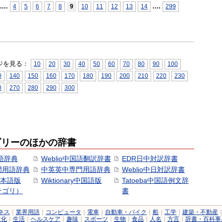
...
.
...
.
4
5
6
7
8
9
10
11
12
13
14
299
ジを見る：
10
20
30
40
50
60
70
80
90
100
0
140
150
160
170
180
190
200
210
220
230
0
270
280
290
300
ゴリーのほかの辞書
語辞典
Weblio中国語翻訳辞書
EDR日中対訳辞書
門用語辞典
中英英中専門用語辞典
Weblio中日対訳辞書
y日本語版
Wiktionary中国語版
Tatoeba中国語例文辞
テゴリ）
書
ネス
｜
業界用語
｜
コンピュータ
｜
電車
｜
自動車・バイク
｜
船
｜
工学
｜
建築・不動産
文化
｜
生活
｜
ヘルスケア
｜
趣味
｜
スポーツ
｜
生物
｜
食品
｜
人名
｜
方言
｜
辞書・百科事