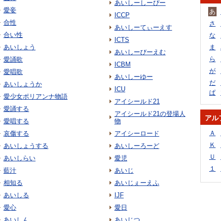
あいしーしーぴー
愛妾
あ
ICCP
合性
さ
あいしーてぃーえす
合い性
な
ICTS
あいしょう
ま
あいしーびーえむ
ら
愛誦歌
ICBM
が
愛唱歌
あいしーゆー
だ
あいしょうか
ICU
ぱ
愛少女ポリアンナ物語
アイシールド21
愛誦する
アイシールド21の登場人
アル
愛唱する
物
Ａ
哀傷する
アイシーロード
Ｋ
あいしょうする
あいしーろーど
Ｕ
あいしらい
愛児
１
藍汁
あいじ
相知る
あいじぇーえふ
あいしる
IJF
愛心
愛日
あいしん
あいじつ