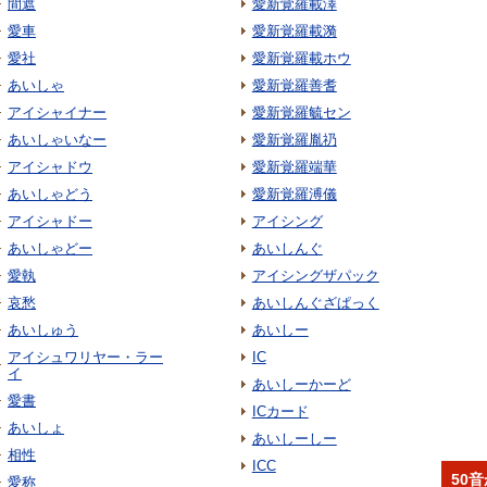
間遮
愛新覚羅載澤
愛車
愛新覚羅載漪
愛社
愛新覚羅載ホウ
あいしゃ
愛新覚羅善耆
アイシャイナー
愛新覚羅毓セン
あいしゃいなー
愛新覚羅胤礽
アイシャドウ
愛新覚羅端華
あいしゃどう
愛新覚羅溥儀
アイシャドー
アイシング
あいしゃどー
あいしんぐ
愛執
アイシングザパック
哀愁
あいしんぐざぱっく
あいしゅう
あいしー
アイシュワリヤー・ラー
IC
イ
あいしーかーど
愛書
ICカード
あいしょ
あいしーしー
相性
ICC
50
愛称