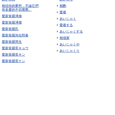
相信你的夢想，不論它們
相酌
有多麼的不切實際。
愛着
愛新覚羅溥偉
あいじゃく
愛新覚羅溥傑
愛着する
愛新覚羅氏
あいじゃくする
愛新覚羅烏拉熙春
相借家
愛新覚羅慧生
あいじゃくや
愛新覚羅奕キョウ
あいじゃくり
愛新覚羅奕キン
愛新覚羅奕ケン