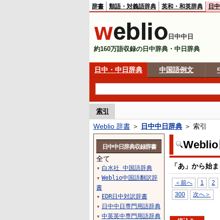
辞書
類語・対義語辞典
英和・和英辞典
日中
日中中日
約160万語収録の日中辞典・中日辞典
日中・中日辞典
中国語例文
索引
Weblio 辞書
＞
日中中日辞典
＞ 索引
Webl
日中中日辞典収録辞書
全て
「あ」から始ま
白水社 中国語辞典
▼
Weblio中国語翻訳辞
▼
＜前へ
1
2
書
300
次へ＞
EDR日中対訳辞書
▼
日中中日専門用語辞典
▼
中英英中専門用語辞典
▼