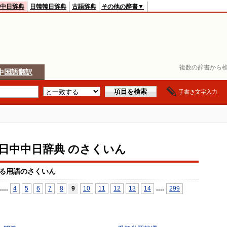
中日辞典
日韓韓日辞典
古語辞典
その他の辞書▼
複数の辞書から検
中国語翻訳
手書き文字入力
io日中中日辞典 のさくいん
る用語のさくいん
...
.
...
.
4
5
6
7
8
9
10
11
12
13
14
299