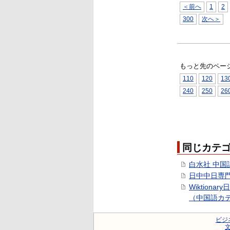
＜前へ
1
2
300
次へ＞
もっと先のペー
110
120
13
240
250
26
同じカテ
白水社 中国
日中中日専
Wiktionar
（中国語カ
ビジ