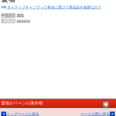
PR:
ネイティブキャンプって本当に受けて英会話を放題なの？
感情
中国語訳
gǎnqíng
ピンイン
愛着のページの著作権
トップページに戻る
ページ上部に戻る