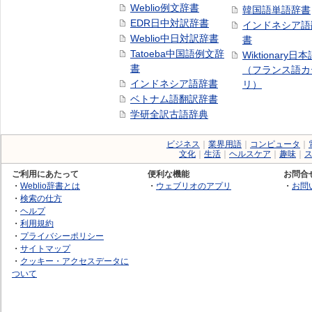
Weblio例文辞書
韓国語単語辞書
EDR日中対訳辞書
インドネシア語
Weblio中日対訳辞書
書
Tatoeba中国語例文辞
Wiktionary日
書
（フランス語カ
インドネシア語辞書
リ）
ベトナム語翻訳辞書
学研全訳古語辞典
ビジネス
｜
業界用語
｜
コンピュータ
｜
文化
｜
生活
｜
ヘルスケア
｜
趣味
｜
ご利用にあたって
便利な機能
お問合
・
Weblio辞書とは
・
ウェブリオのアプリ
・
お問
・
検索の仕方
・
ヘルプ
・
利用規約
・
プライバシーポリシー
・
サイトマップ
・
クッキー・アクセスデータに
ついて