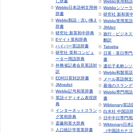
し辞書
Weblio実用類
Weblio日本語例文用例
Weblioシソー
辞書
研究社 新和英
Weblio類語・言い換え
Weblio実用英
辞書
JMdict
研究社 新英和中辞典
旅行・ビジネス
Eゲイト英和辞典
翻訳
ハイパー英語辞書
Tatoeba
研究社 英和コンピュ
日英・英日専門
ーター用語辞典
書
外務省記者会見英語対
遺伝子名称シソ
訳
Weblio和製英
EDR日英対訳辞書
メール英語例文
JMnedict
最強のスラング
Weblio記号和英辞書
Weblio専門用
英語イディオム表現辞
書
典
Wiktionary英語
インターネットスラン
白水社 中国語
グ英和辞典
日中中日専門用
斎藤和英大辞典
Wiktionary日
人口統計学英英辞書
（中国語カテゴ