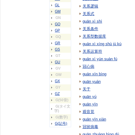
GL
关系逻辑
GM
关系式
GN
guān xì shì
GO
关系条件
GP
关系型数据库
GQ
GR
guān xì xíng shù jù kù
GS
关系运算符
GT
guān xì yùn suàn fú
GU
冠心病
GV
guān xīn bìng
GW
GX
guān yuán
GY
关于
GZ
guān yú
G(50音)
guān yīn
G(タイ文
字)
观音苋
G(数字)
guān yīn xiàn
G(記号)
冠状病毒
guān zhuàng bìng dú