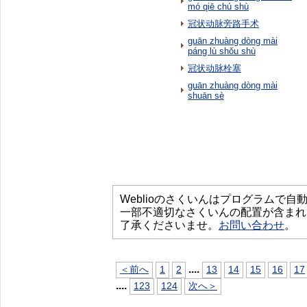
mó qiē chú shù
冠状动脉旁路手术
guān zhuàng dòng mài
páng lù shǒu shù
冠状动脉栓塞
guān zhuàng dòng mài
shuān sè
Weblioのさくいんはプログラムで
一部不適切なさくいんの配置が含まれ
了承くださいませ。
お問い合わせ
。
...
.
＜前へ
1
2
13
14
15
16
17
...
.
123
124
次へ＞