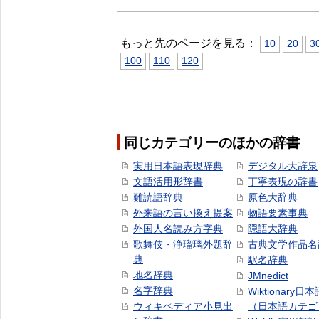
もっと先のページを見る：
10
20
3
100
110
120
同じカテゴリーのほかの辞書
実用日本語表現辞典
デジタル大辞泉
文語活用形辞書
丁寧表現の辞書
難読語辞典
原色大辞典
外来語の言い換え提案
物語要素事典
外国人名読み方字典
隠語大辞典
歌舞伎・浄瑠璃外題辞
古典文学作品名
典
駅名辞典
地名辞典
JMnedict
名字辞典
Wiktionary日
ウィキペディア小見出
（日本語カテゴ