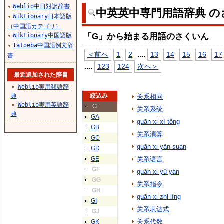
Weblio中日対訳辞書
▼
中英英中専門用語辞典 の
Wiktionary日本語版
▼
（中国語カテゴリ）
「G」から始まる用語のさくいん
Wiktionary中国語版
▼
Tatoeba中国語例文辞
▼
...
.
＜前へ
1
2
13
14
15
16
17
書
...
.
123
124
次へ＞
最近追加された辞書
Weblio実用類語辞
▼
典
絞込み
关系相同
Weblio実用英語辞
▼
G
关系系统
典
GA
guān xi xì tǒng
GB
关系演算
GC
guān xi yǎn suàn
GD
GE
关系语言
GF
guān xi yǔ yán
GG
关系指令
GH
guān xi zhǐ lìng
GI
关系表达式
GJ
关系代数
GK