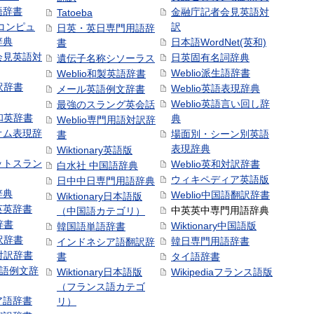
語辞書
金融庁記者会見英語対
Tatoeba
コンピュ
訳
日英・英日専門用語辞
辞典
日本語WordNet(英和)
書
会見英語対
日英固有名詞辞典
遺伝子名称シソーラス
Weblio派生語辞書
Weblio和製英語辞書
訳辞書
Weblio英語表現辞典
メール英語例文辞書
Weblio英語言い回し辞
最強のスラング英会話
号和英辞書
典
Weblio専門用語対訳辞
オム表現辞
場面別・シーン別英語
書
表現辞典
Wiktionary英語版
ットスラン
Weblio英和対訳辞書
白水社 中国語辞典
ウィキペディア英語版
日中中日専門用語辞典
辞典
Weblio中国語翻訳辞書
Wiktionary日本語版
英英辞書
中英英中専門用語辞典
（中国語カテゴリ）
辞書
Wiktionary中国語版
韓国語単語辞書
訳辞書
韓日専門用語辞書
インドネシア語翻訳辞
日対訳辞書
書
タイ語辞書
中国語例文辞
Wiktionary日本語版
Wikipediaフランス語版
（フランス語カテゴ
ア語辞書
リ）