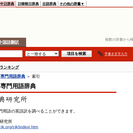
中日辞典
日韓韓日辞典
古語辞典
その他の辞書▼
複数の辞書から検
中国語翻訳
手書き文字入力
ランキング
中専門用語辞典
＞ 索引
中専門用語辞典
門用語の英語訳を調べることができます。
典研究所
cjk.org/cjk/indexj.htm