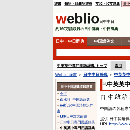
辞書
類語・対義語辞典
英和・和英辞典
日中
日中中日
約160万語収録の日中辞典・中日辞典
日中・中日辞典
中国語例文
中英英中専門用語辞典 トップ
索引
Weblio 辞書
＞
日中中日辞典
＞
中英英
中英英
日中中日辞典収録辞書
全て
▼
白水社 中国語辞典
▼
Weblio中国語翻訳辞
▼
中国語の各種専
書
EDR日中対訳辞書
▼
提供 日中韓辭
日中中日専門用語辞典
▼
URL
http://www.
中英英中専門用語辞典
▼