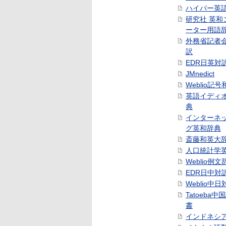
ハイパー英
研究社 英和
ーター用語
外務省記者
訳
EDR日英対
JMnedict
Weblio記
英語イディ
典
インターネ
グ英和辞典
斎藤和英大
人口統計学
Weblio例文
EDR日中対
Weblio中
Tatoeba
書
インドネシ