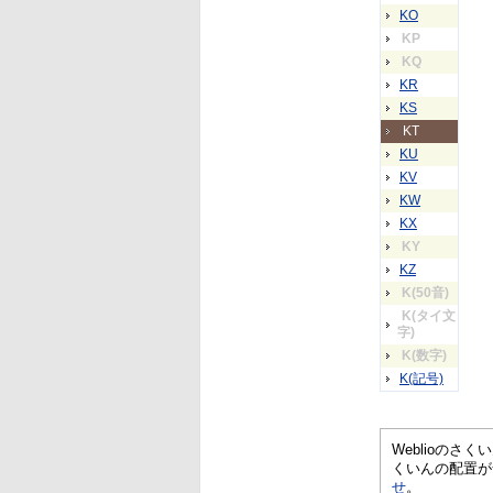
KO
KP
KQ
KR
KS
KT
KU
KV
KW
KX
KY
KZ
K(50音)
K(タイ文
字)
K(数字)
K(記号)
Weblioの
くいんの配置が
せ
。