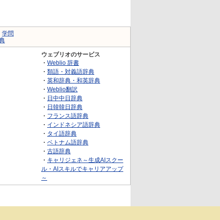
｜
学問
典
ウェブリオのサービス
・
Weblio 辞書
・
類語・対義語辞典
・
英和辞典・和英辞典
・
Weblio翻訳
・
日中中日辞典
・
日韓韓日辞典
・
フランス語辞典
・
インドネシア語辞典
・
タイ語辞典
・
ベトナム語辞典
・
古語辞典
・
キャリジェネ～生成AIスクー
ル・AIスキルでキャリアアップ
～