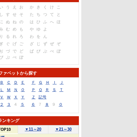
い
う
え
お
か
き
く
け
こ
し
す
せ
そ
た
ち
つ
て
と
に
ぬ
ね
の
は
ひ
ふ
へ
ほ
み
む
め
も
や
ゆ
よ
り
る
れ
ろ
わ
を
ん
ぎ
ぐ
げ
ご
ざ
じ
ず
ぜ
ぞ
ぢ
づ
で
ど
ば
び
ぶ
べ
ぼ
ぴ
ぷ
ぺ
ぽ
ファベットから探す
Ｂ
Ｃ
Ｄ
Ｅ
Ｆ
Ｇ
Ｈ
Ｉ
Ｊ
Ｌ
Ｍ
Ｎ
Ｏ
Ｐ
Ｑ
Ｒ
Ｓ
Ｔ
Ｖ
Ｗ
Ｘ
Ｙ
Ｚ
記号
２
３
４
５
６
７
８
９
０
ランキング
▼
11～20
▼
21～30
TOP10