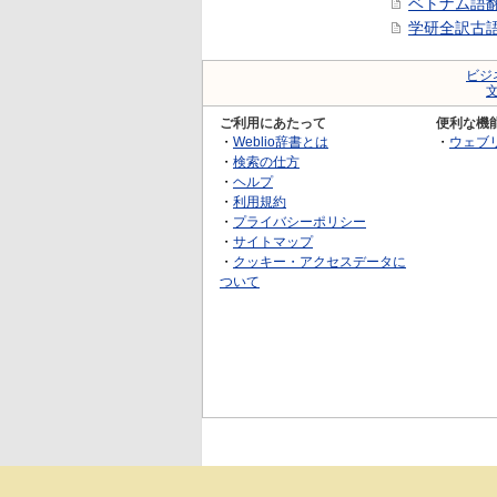
ベトナム語
学研全訳古
ビジ
ご利用にあたって
便利な機
・
Weblio辞書とは
・
ウェブ
・
検索の仕方
・
ヘルプ
・
利用規約
・
プライバシーポリシー
・
サイトマップ
・
クッキー・アクセスデータに
ついて