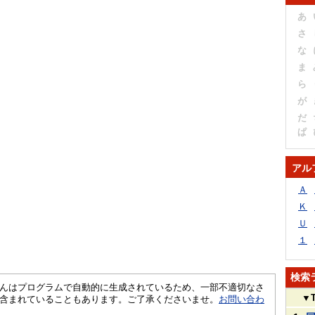
あ
さ
な
ま
ら
が
だ
ぱ
アル
Ａ
Ｋ
Ｕ
１
検索
さくいんはプログラムで自動的に生成されているため、一部不適切なさ
▼
含まれていることもあります。ご了承くださいませ。
お問い合わ