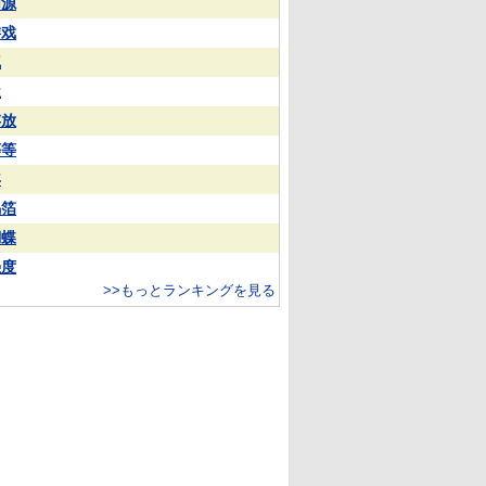
同源
游戏
气
屋
存放
等等
年
锡箔
蝴蝶
强度
>>もっとランキングを見る