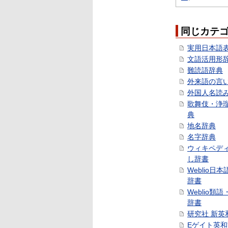
同じカテ
実用日本語
文語活用形
難読語辞典
外来語の言
外国人名読
歌舞伎・浄
典
地名辞典
名字辞典
ウィキペデ
し辞書
Weblio日
辞書
Weblio類
辞書
研究社 新英
Eゲイト英