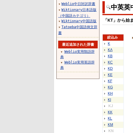
Weblio中日対訳辞書
▼
中英英
Wiktionary日本語版
▼
（中国語カテゴリ）
「KT」から始
Wiktionary中国語版
▼
Tatoeba中国語例文辞
▼
書
絞込み
K
最近追加された辞書
KA
Weblio実用類語辞
▼
KB
典
Weblio実用英語辞
KC
▼
典
KD
KE
KF
KG
KH
KI
KJ
KK
KL
KM
KN