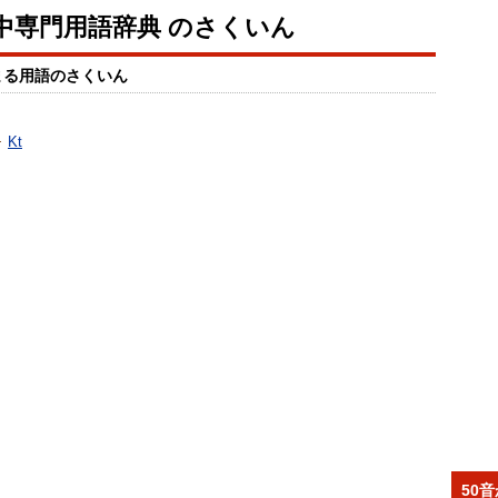
中専門用語辞典 のさくいん
まる用語のさくいん
Kt
50