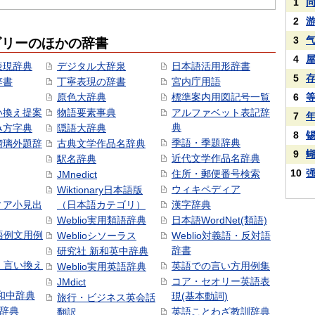
1
2
3
ゴリーのほかの辞書
4
表現辞典
デジタル大辞泉
日本語活用形辞書
5
辞書
丁寧表現の辞書
宮内庁用語
原色大辞典
標準案内用図記号一覧
6
い換え提案
物語要素事典
アルファベット表記辞
7
典
み方字典
隠語大辞典
8
季語・季題辞典
瑠璃外題辞
古典文学作品名辞典
9
近代文学作品名辞典
駅名辞典
10
住所・郵便番号検索
JMnedict
ウィキペディア
Wiktionary日本語版
ィア小見出
（日本語カテゴリ）
漢字辞典
Weblio実用類語辞典
日本語WordNet(類語)
本語例文用例
Weblioシソーラス
Weblio対義語・反対語
辞書
研究社 新和英中辞典
語・言い換え
英語での言い方用例集
Weblio実用英語辞典
コア・セオリー英語表
JMdict
和中辞典
現(基本動詞)
旅行・ビジネス英会話
和辞典
英語ことわざ教訓辞典
翻訳