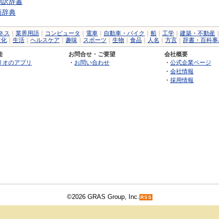
翻訳辞書
語辞典
ネス
｜
業界用語
｜
コンピュータ
｜
電車
｜
自動車・バイク
｜
船
｜
工学
｜
建築・不動産
文化
｜
生活
｜
ヘルスケア
｜
趣味
｜
スポーツ
｜
生物
｜
食品
｜
人名
｜
方言
｜
辞書・百科事
能
お問合せ・ご要望
会社概要
リオのアプリ
・
お問い合わせ
・
公式企業ページ
・
会社情報
・
採用情報
©2026 GRAS Group, Inc.
RSS