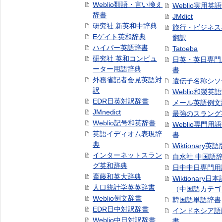
Weblio類語・言い換え
Weblio実用英
辞書
JMdict
研究社 新英和中辞典
旅行・ビジネス
Eゲイト英和辞典
翻訳
ハイパー英語辞書
Tatoeba
研究社 英和コンピュ
日英・英日専門
ーター用語辞典
書
外務省記者会見英語対
遺伝子名称シソ
訳
Weblio和製英
EDR日英対訳辞書
メール英語例文
JMnedict
最強のスラング
Weblio記号和英辞書
Weblio専門用
英語イディオム表現辞
書
典
Wiktionary英語
インターネットスラン
白水社 中国語
グ英和辞典
日中中日専門用
斎藤和英大辞典
Wiktionary日
人口統計学英英辞書
（中国語カテゴ
Weblio例文辞書
韓国語単語辞書
EDR日中対訳辞書
インドネシア語
Weblio中日対訳辞書
書