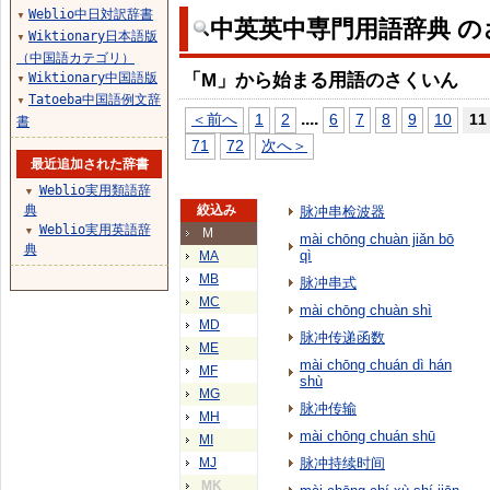
Weblio中日対訳辞書
▼
中英英中専門用語辞典 の
Wiktionary日本語版
▼
（中国語カテゴリ）
「M」から始まる用語のさくいん
Wiktionary中国語版
▼
Tatoeba中国語例文辞
▼
...
.
＜前へ
1
2
6
7
8
9
10
11
書
71
72
次へ＞
最近追加された辞書
Weblio実用類語辞
▼
典
絞込み
脉冲串检波器
Weblio実用英語辞
▼
M
mài chōng chuàn jiǎn bō
典
qì
MA
MB
脉冲串式
MC
mài chōng chuàn shì
MD
脉冲传递函数
ME
mài chōng chuán dì hán
MF
shù
MG
脉冲传输
MH
mài chōng chuán shū
MI
MJ
脉冲持续时间
MK