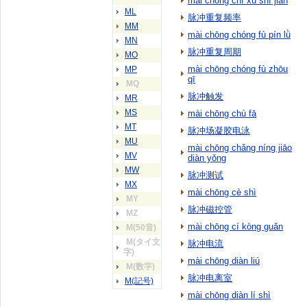
mài chōng chí xù shí jiān
ML
脉冲重复频率
MM
mài chōng chóng fù pín lǜ
MN
脉冲重复周期
MO
mài chōng chóng fù zhōu
MP
qī
MQ
脉冲触发
MR
MS
mài chōng chù fā
MT
脉冲场凝胶电泳
MU
mài chōng chǎng níng jiāo
MV
diàn yǒng
MW
脉冲测试
MX
mài chōng cè shì
MY
脉冲磁控管
MZ
mài chōng cí kòng guǎn
M(50音)
M(タイ文
脉冲电流
字)
mài chōng diàn liú
M(数字)
脉冲电离室
M(記号)
mài chōng diàn lí shì