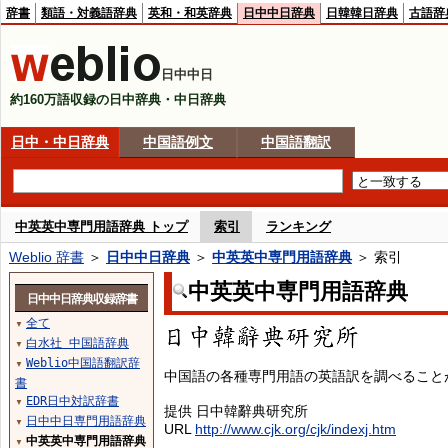
辞書
類語・対義語辞典
英和・和英辞典
日中中日辞典
日韓韓日辞典
古語辞
日中中日
約160万語収録の日中辞典・中日辞典
日中・中日辞典
中国語例文
中国語翻訳
中英英中専門用語辞典 トップ
索引
ランキング
Weblio 辞書
＞
日中中日辞典
＞
中英英中専門用語辞典
＞ 索引
中英英中専門用語辞典
日中中日辞典収録辞書
全て
▼
白水社 中国語辞典
▼
Weblio中国語翻訳辞
▼
中国語の各種専門用語の英語訳を調べること
書
EDR日中対訳辞書
▼
提供 日中韓辭典研究所
日中中日専門用語辞典
▼
URL
http://www.cjk.org/cjk/indexj.htm
中英英中専門用語辞典
▼