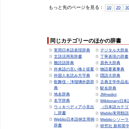
もっと先のページを見る：
10
20
3
同じカテゴリーのほかの辞書
実用日本語表現辞典
デジタル大辞泉
文語活用形辞書
丁寧表現の辞書
難読語辞典
原色大辞典
外来語の言い換え提案
物語要素事典
外国人名読み方字典
隠語大辞典
歌舞伎・浄瑠璃外題辞
古典文学作品名
典
駅名辞典
地名辞典
JMnedict
名字辞典
Wiktionary日
ウィキペディア小見出
（日本語カテゴ
し辞書
Weblio実用類
Weblio日本語例文用例
Weblioシソー
辞書
研究社 新和英