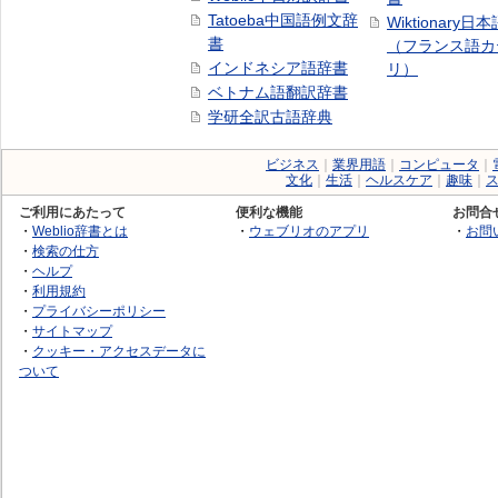
Tatoeba中国語例文辞
Wiktionary日
書
（フランス語カ
インドネシア語辞書
リ）
ベトナム語翻訳辞書
学研全訳古語辞典
ビジネス
｜
業界用語
｜
コンピュータ
｜
文化
｜
生活
｜
ヘルスケア
｜
趣味
｜
ご利用にあたって
便利な機能
お問合
・
Weblio辞書とは
・
ウェブリオのアプリ
・
お問
・
検索の仕方
・
ヘルプ
・
利用規約
・
プライバシーポリシー
・
サイトマップ
・
クッキー・アクセスデータに
ついて