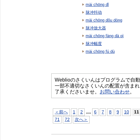
mài chōng dǐ
脉冲抖动
mài chōng dǒu dòng
脉冲放大器
mài chōng fàng dà qì
脉冲幅度
mài chōng fú dù
Weblioのさくいんはプログラムで
一部不適切なさくいんの配置が含まれ
了承くださいませ。
お問い合わせ
。
...
.
＜前へ
1
2
6
7
8
9
10
11
71
72
次へ＞