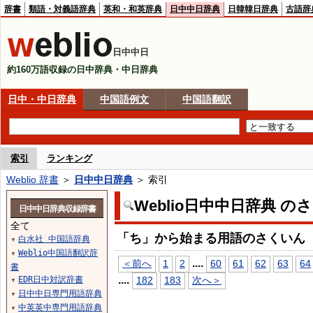
辞書
類語・対義語辞典
英和・和英辞典
日中中日辞典
日韓韓日辞典
古語辞
日中中日
約160万語収録の日中辞典・中日辞典
日中・中日辞典
中国語例文
中国語翻訳
索引
ランキング
Weblio 辞書
＞
日中中日辞典
＞ 索引
Weblio日中中日辞典 の
日中中日辞典収録辞書
全て
「ち」から始まる用語のさくいん
白水社 中国語辞典
▼
Weblio中国語翻訳辞
▼
...
.
＜前へ
1
2
60
61
62
63
64
書
...
.
EDR日中対訳辞書
182
183
次へ＞
▼
日中中日専門用語辞典
▼
中英英中専門用語辞典
▼