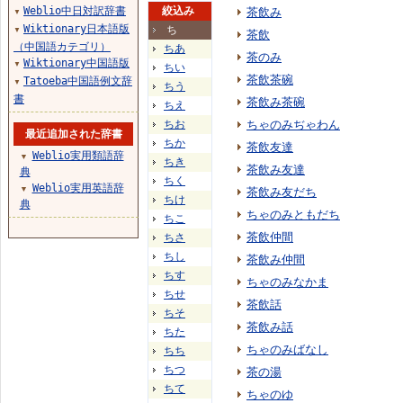
Weblio中日対訳辞書
絞込み
茶飲み
▼
Wiktionary日本語版
ち
▼
茶飲
（中国語カテゴリ）
ちあ
茶のみ
Wiktionary中国語版
▼
ちい
茶飲茶碗
Tatoeba中国語例文辞
▼
ちう
書
茶飲み茶碗
ちえ
ちお
ちゃのみぢゃわん
最近追加された辞書
ちか
茶飲友達
Weblio実用類語辞
▼
ちき
茶飲み友達
典
ちく
Weblio実用英語辞
▼
茶飲み友だち
ちけ
典
ちゃのみともだち
ちこ
茶飲仲間
ちさ
ちし
茶飲み仲間
ちす
ちゃのみなかま
ちせ
茶飲話
ちそ
茶飲み話
ちた
ちゃのみばなし
ちち
ちつ
茶の湯
ちて
ちゃのゆ