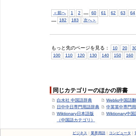
...
.
＜前へ
1
2
60
61
62
63
64
...
.
182
183
次へ＞
もっと先のページを見る：
10
20
3
100
110
120
130
140
150
160
同じカテゴリーのほかの辞書
白水社 中国語辞典
Weblio中国語
日中中日専門用語辞典
中英英中専門用
Wiktionary日本語版
Wiktionary中
（中国語カテゴリ）
ビジネス
｜
業界用語
｜
コンピュータ
｜