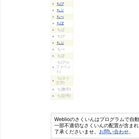
ちび
ちぶ
ちべ
ちぼ
ちぱ
ちぴ
ちぷ
ちぺ
ちぽ
ち(アル
ファベッ
ト)
ち(タイ
文字)
ち(数字)
ち(記号)
Weblioのさくいんはプログラムで
一部不適切なさくいんの配置が含まれ
了承くださいませ。
お問い合わせ
。