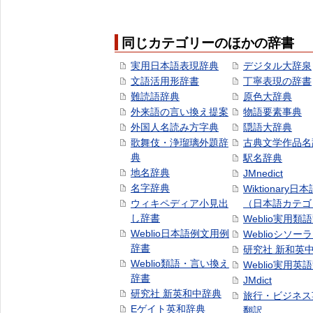
同じカテゴリーのほかの辞書
実用日本語表現辞典
デジタル大辞泉
文語活用形辞書
丁寧表現の辞書
難読語辞典
原色大辞典
外来語の言い換え提案
物語要素事典
外国人名読み方字典
隠語大辞典
歌舞伎・浄瑠璃外題辞
古典文学作品名
典
駅名辞典
地名辞典
JMnedict
名字辞典
Wiktionary日
ウィキペディア小見出
（日本語カテゴ
し辞書
Weblio実用類
Weblio日本語例文用例
Weblioシソー
辞書
研究社 新和英
Weblio類語・言い換え
Weblio実用英
辞書
JMdict
研究社 新英和中辞典
旅行・ビジネス
Eゲイト英和辞典
翻訳