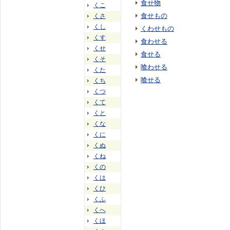
食せ物
くこ
食せもの
くさ
くし
くわせもの
くす
食わせる
くせ
食せる
くそ
喰わせる
くた
喰せる
くち
くつ
くて
くと
くな
くに
くぬ
くね
くの
くは
くひ
くふ
くへ
くほ