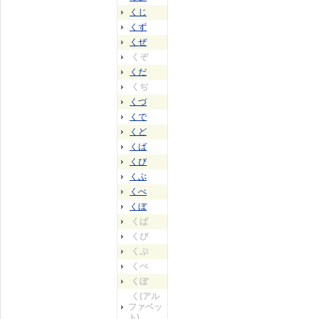
くじ
くず
くぜ
くぞ
くだ
くぢ
くづ
くで
くど
くば
くび
くぶ
くべ
くぼ
くぱ
くぴ
くぷ
くぺ
くぽ
く(アル
ファベッ
ト)