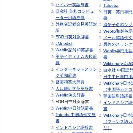
ハイパー英語辞書
Tatoeba
研究社 英和コンピュ
日英・英日専門
ーター用語辞典
書
外務省記者会見英語対
遺伝子名称シソ
訳
Weblio和製英
EDR日英対訳辞書
メール英語例文
JMnedict
最強のスラング
Weblio記号和英辞書
Weblio専門用
英語イディオム表現辞
書
典
Wiktionary英語
インターネットスラン
白水社 中国語
グ英和辞典
日中中日専門用
斎藤和英大辞典
Wiktionary日
人口統計学英英辞書
（中国語カテゴ
Weblio例文辞書
韓国語単語辞書
EDR日中対訳辞書
インドネシア語
Weblio中日対訳辞書
書
Tatoeba中国語例文辞
Wiktionary日
書
（フランス語カ
インドネシア語辞書
リ）