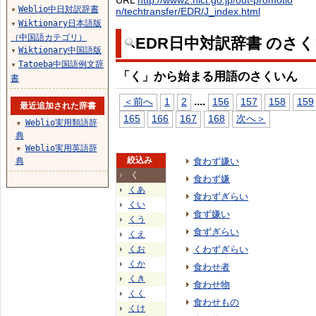
URL
http://www2.nict.go.jp/out-promotio
Weblio中日対訳辞書
n/techtransfer/EDR/J_index.html
▼
Wiktionary日本語版
▼
（中国語カテゴリ）
EDR日中対訳辞書 のさ
Wiktionary中国語版
▼
Tatoeba中国語例文辞
▼
「く」から始まる用語のさくいん
書
...
.
＜前へ
1
2
156
157
158
159
最近追加された辞書
165
166
167
168
次へ＞
Weblio実用類語辞
▼
典
Weblio実用英語辞
▼
絞込み
典
食わず嫌い
く
食わず嫌
くあ
食わずぎらい
くい
食ず嫌い
くう
食ずぎらい
くえ
くお
くわずぎらい
くか
食わせ者
くき
食わせ物
くく
食わせもの
くけ