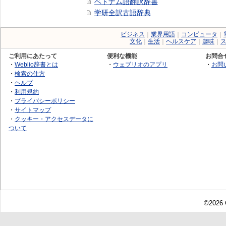
ベトナム語翻訳辞書
学研全訳古語辞典
ビジネス
｜
業界用語
｜
コンピュータ
｜
文化
｜
生活
｜
ヘルスケア
｜
趣味
｜
ご利用にあたって
便利な機能
お問合
・
Weblio辞書とは
・
ウェブリオのアプリ
・
お問
・
検索の仕方
・
ヘルプ
・
利用規約
・
プライバシーポリシー
・
サイトマップ
・
クッキー・アクセスデータに
ついて
©2026 