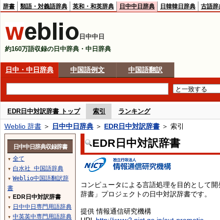
辞書
類語・対義語辞典
英和・和英辞典
日中中日辞典
日韓韓日辞典
古語辞
日中中日
約160万語収録の日中辞典・中日辞典
日中・中日辞典
中国語例文
中国語翻訳
EDR日中対訳辞書 トップ
索引
ランキング
Weblio 辞書
＞
日中中日辞典
＞
EDR日中対訳辞書
＞ 索引
EDR日中対訳辞書
日中中日辞典収録辞書
全て
▼
白水社 中国語辞典
▼
Weblio中国語翻訳辞
▼
コンピュータによる言語処理を目的として開
書
辞書」プロジェクトの日中対訳辞書です。
EDR日中対訳辞書
▼
日中中日専門用語辞典
▼
提供 情報通信研究機構
中英英中専門用語辞典
▼