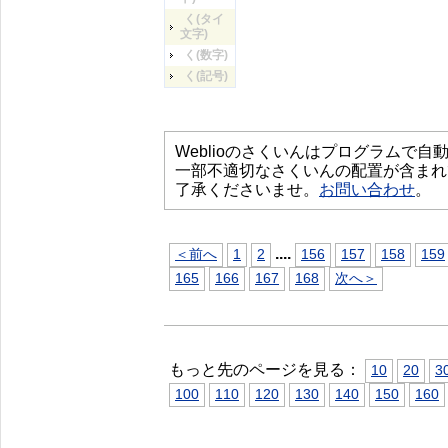
く(タイ
文字)
く(数字)
く(記号)
Weblioのさくいんはプログラムで
一部不適切なさくいんの配置が含まれ
了承くださいませ。
お問い合わせ
。
...
.
＜前へ
1
2
156
157
158
159
165
166
167
168
次へ＞
もっと先のページを見る：
10
20
3
100
110
120
130
140
150
160