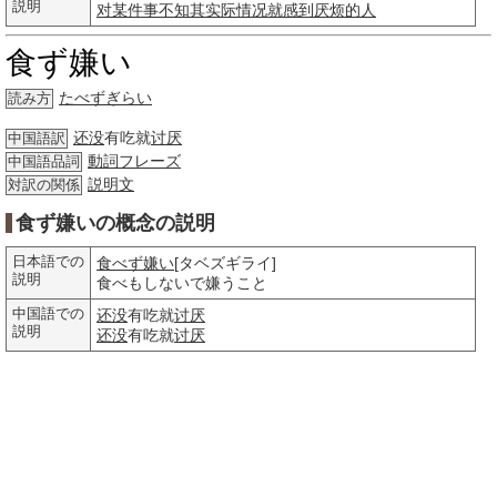
説明
对某件事不知其实际情况就感到厌烦的人
食ず嫌い
たべずぎらい
読み方
还没
有吃就
讨厌
中国語訳
動詞
フレーズ
中国語品詞
説明文
対訳の関係
食ず嫌いの概念の説明
日本語での
食べず嫌い
[タベズギライ]
説明
食べもしないで嫌うこと
中国語での
还没
有吃就
讨厌
説明
还没
有吃就
讨厌