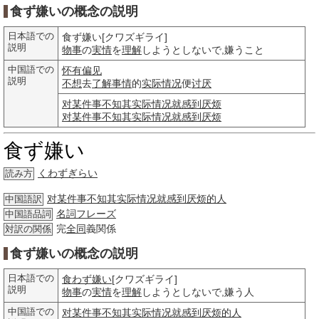
食ず嫌いの概念の説明
日本語での
食ず嫌い[クワズギライ]
説明
物事
の
実情
を
理解
しようとしないで,嫌うこと
中国語での
怀有偏见
説明
不想
去
了解
事情
的
实际情况
便
讨厌
对某件事不知其实际情况就感到厌烦
对某件事不知其实际情况就感到厌烦
食ず嫌い
くわずぎらい
読み方
对某件事不知其实际情况就感到厌烦的人
中国語訳
名詞
フレーズ
中国語品詞
完
全同
義関係
対訳の関係
食ず嫌いの概念の説明
日本語での
食わず嫌い
[クワズギライ]
説明
物事
の
実情
を
理解
しようとしないで,嫌う人
中国語での
对某件事不知其实际情况就感到厌烦的人