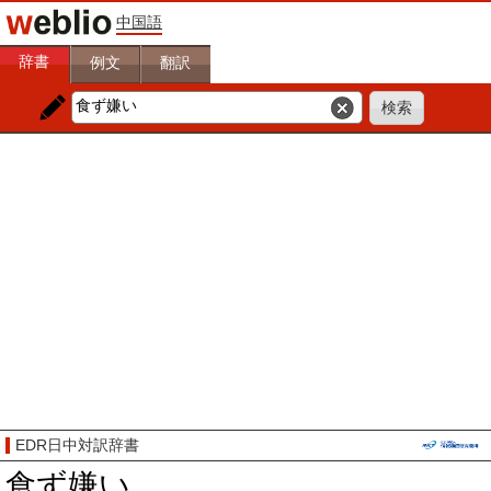
中国語
辞書
例文
翻訳
EDR日中対訳辞書
食ず嫌い