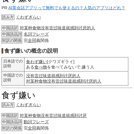
PR:
AI英会話アプリって無料でも使えるの？人気のアプリはどれ？
くわずぎらい
読み方
对某种食物没有尝过味道就感到讨厌的人
中国語訳
名詞
フレーズ
中国語品詞
完
全同
義関係
対訳の関係
食ず嫌いの概念の説明
日本語での
食わず嫌い
[クワズギライ]
説明
ある
食べ物
を食べてみないで,嫌う人
中国語での
没有尝过味道就感到讨厌的人
説明
对某种食物没有尝过味道就感到讨厌的人
食ず嫌い
くわずぎらい
読み方
对某种食物没有尝过味道就感到讨厌
中国語訳
動詞
フレーズ
中国語品詞
完
全同
義関係
対訳の関係