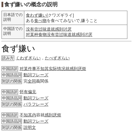
食ず嫌いの概念の説明
日本語での
食わず嫌い
[クワズギライ]
説明
ある
食べ物
を食べてみないで,嫌うこと
中国語での
没有尝过味道就感到讨厌
説明
对某种食物没有尝过味道就感到讨厌
食ず嫌い
くわずぎらい
，
たべずぎらい
読み方
对某件事不知其实际情况就感到厌烦
中国語訳
動詞
フレーズ
中国語品詞
完
全同
義関係
対訳の関係
怀有偏见
中国語訳
動詞
フレーズ
中国語品詞
パラフレーズ
対訳の関係
不知
其内
容就
感到
厌烦
中国語訳
動詞
フレーズ
中国語品詞
説明文
対訳の関係