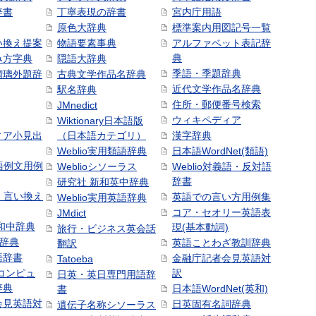
辞書
丁寧表現の辞書
宮内庁用語
原色大辞典
標準案内用図記号一覧
い換え提案
物語要素事典
アルファベット表記辞
典
み方字典
隠語大辞典
季語・季題辞典
瑠璃外題辞
古典文学作品名辞典
近代文学作品名辞典
駅名辞典
住所・郵便番号検索
JMnedict
ウィキペディア
Wiktionary日本語版
ィア小見出
（日本語カテゴリ）
漢字辞典
Weblio実用類語辞典
日本語WordNet(類語)
本語例文用例
Weblioシソーラス
Weblio対義語・反対語
辞書
研究社 新和英中辞典
語・言い換え
英語での言い方用例集
Weblio実用英語辞典
コア・セオリー英語表
JMdict
和中辞典
現(基本動詞)
旅行・ビジネス英会話
和辞典
英語ことわざ教訓辞典
翻訳
語辞書
金融庁記者会見英語対
Tatoeba
コンピュ
訳
日英・英日専門用語辞
辞典
日本語WordNet(英和)
書
会見英語対
日英固有名詞辞典
遺伝子名称シソーラス