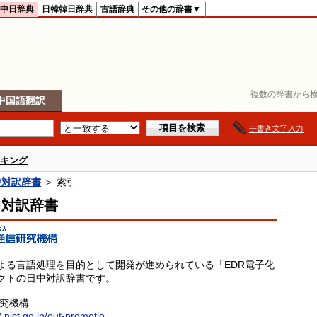
中日辞典
日韓韓日辞典
古語辞典
その他の辞書▼
複数の辞書から検
中国語翻訳
手書き文字入力
キング
中対訳辞書
＞ 索引
中対訳辞書
よる言語処理を目的として開発が進められている「EDR電子化
クトの日中対訳辞書です。
研究機構
.nict.go.jp/out-promotio