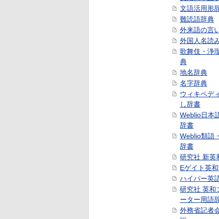
文語活用形
難読語辞典
外来語の言
外国人名読
歌舞伎・浄
典
地名辞典
名字辞典
ウィキペデ
し辞書
Weblio日
辞書
Weblio類
辞書
研究社 新英
Eゲイト英
ハイパー英
研究社 英和
ーター用語
外務省記者