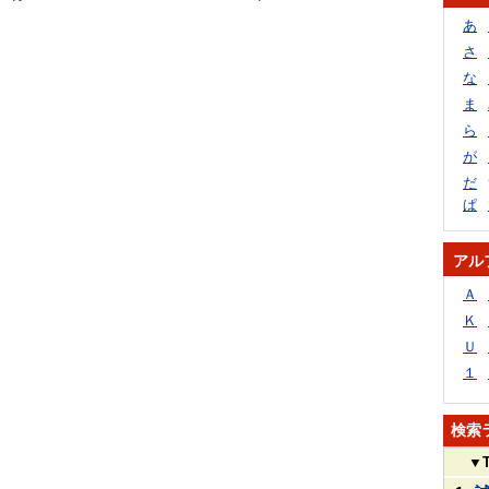
あ
さ
な
ま
ら
が
だ
ぱ
アル
Ａ
Ｋ
Ｕ
１
検索
▼