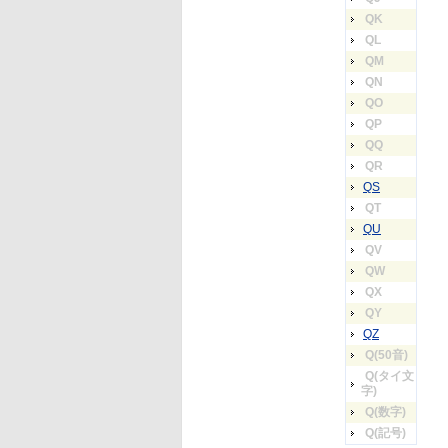
QK
QL
QM
QN
QO
QP
QQ
QR
QS
QT
QU
QV
QW
QX
QY
QZ
Q(50音)
Q(タイ文
字)
Q(数字)
Q(記号)