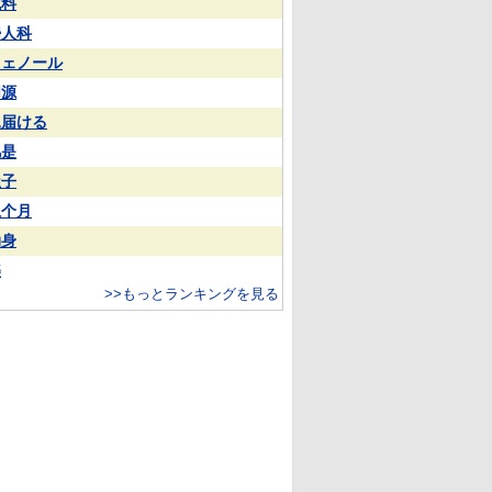
試料
婦人科
フェノール
同源
見届ける
凡是
屋子
上个月
动身
樂
>>もっとランキングを見る