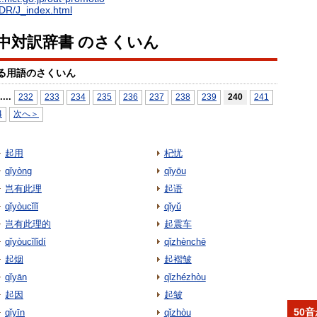
EDR/J_index.html
日中対訳辞書 のさくいん
る用語のさくいん
...
.
232
233
234
235
236
237
238
239
240
241
4
次へ＞
起用
杞忧
qǐyòng
qǐyōu
岂有此理
起语
qǐyòucǐlǐ
qǐyǔ
岂有此理的
起震车
qǐyòucǐlǐdí
qǐzhènchē
起烟
起褶皱
qǐyān
qǐzhézhòu
起因
起皱
50
qǐyīn
qǐzhòu