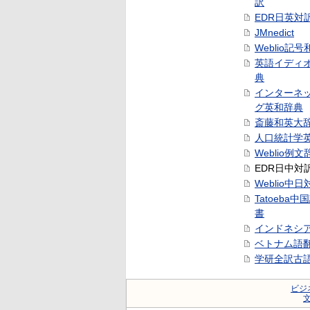
訳
EDR日英対
JMnedict
Weblio記
英語イディ
典
インターネ
グ英和辞典
斎藤和英大
人口統計学
Weblio例文
EDR日中対
Weblio中
Tatoeba
書
インドネシ
ベトナム語
学研全訳古
ビジ