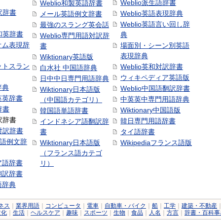
Weblio派生語辞書
Weblio和製英語辞書
訳辞書
Weblio英語表現辞典
メール英語例文辞書
Weblio英語言い回し辞
最強のスラング英会話
号和英辞書
典
Weblio専門用語対訳辞
オム表現辞
場面別・シーン別英語
書
表現辞典
Wiktionary英語版
ットスラン
Weblio英和対訳辞書
白水社 中国語辞典
ウィキペディア英語版
日中中日専門用語辞典
辞典
Weblio中国語翻訳辞書
Wiktionary日本語版
英英辞書
中英英中専門用語辞典
（中国語カテゴリ）
辞書
Wiktionary中国語版
韓国語単語辞書
訳辞書
韓日専門用語辞書
インドネシア語翻訳辞
日対訳辞書
書
タイ語辞書
中国語例文辞
Wiktionary日本語版
Wikipediaフランス語版
（フランス語カテゴ
ア語辞書
リ）
翻訳辞書
語辞典
ネス
｜
業界用語
｜
コンピュータ
｜
電車
｜
自動車・バイク
｜
船
｜
工学
｜
建築・不動産
文化
｜
生活
｜
ヘルスケア
｜
趣味
｜
スポーツ
｜
生物
｜
食品
｜
人名
｜
方言
｜
辞書・百科事