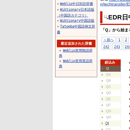
Weblio中日対訳辞書
n/techtransfer/
▼
Wiktionary日本語版
▼
（中国語カテゴリ）
EDR
Wiktionary中国語版
▼
Tatoeba中国語例文辞
▼
「Q」から始ま
書
＜前へ
1
2
最近追加された辞書
242
243
24
Weblio実用類語辞
▼
典
Weblio実用英語辞
▼
絞込み
典
Q
QA
QB
QC
QD
QE
QF
QG
QH
QI
QJ