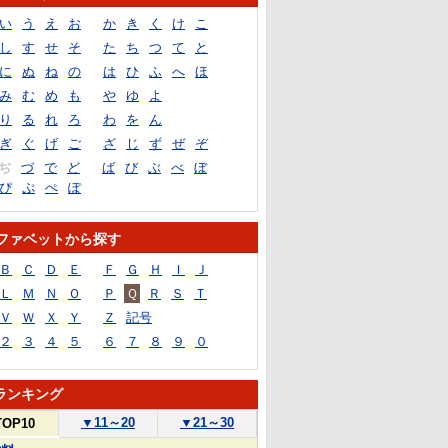
い
う
え
お
か
き
く
け
こ
し
す
せ
そ
た
ち
つ
て
と
に
ぬ
ね
の
は
ひ
ふ
へ
ほ
み
む
め
も
や
ゆ
よ
り
る
れ
ろ
わ
を
ん
ぎ
ぐ
げ
ご
ざ
じ
ず
ぜ
ぞ
ぢ
づ
で
ど
ば
び
ぶ
べ
ぼ
ぴ
ぷ
ぺ
ぽ
ファベットから探す
Ｂ
Ｃ
Ｄ
Ｅ
Ｆ
Ｇ
Ｈ
Ｉ
Ｊ
Ｌ
Ｍ
Ｎ
Ｏ
Ｐ
Ｑ
Ｒ
Ｓ
Ｔ
Ｖ
Ｗ
Ｘ
Ｙ
Ｚ
記号
２
３
４
５
６
７
８
９
０
ランキング
▼
11～20
▼
21～30
TOP10