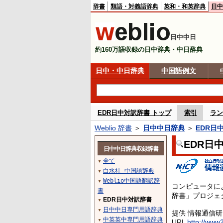
辞書
類語・対義語辞典
英和・和英辞典
日中
日中中日
約160万語収録の日中辞典・中日辞典
日中・中日辞典
中国語例文
EDR日中対訳辞書 トップ
索引
ラン
Weblio 辞書
＞
日中中日辞典
＞
EDR日
EDR日
日中中日辞典収録辞書
全て
▼
白水社 中国語辞典
▼
Weblio中国語翻訳辞
▼
コンピュータに
書
辞書」プロジェ
EDR日中対訳辞書
▼
日中中日専門用語辞典
▼
提供 情報通信
中英英中専門用語辞典
▼
URL
http://www2