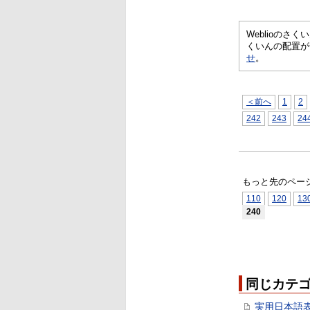
Weblioの
くいんの配置が
せ
。
＜前へ
1
2
242
243
24
もっと先のペー
110
120
13
240
同じカテ
実用日本語