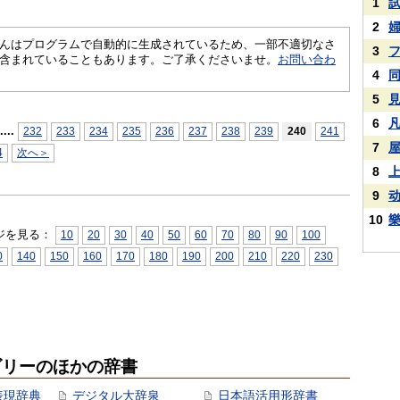
1
2
さくいんはプログラムで自動的に生成されているため、一部不適切なさ
3
含まれていることもあります。ご了承くださいませ。
お問い合わ
4
5
6
...
.
232
233
234
235
236
237
238
239
240
241
7
4
次へ＞
8
9
10
ジを見る：
10
20
30
40
50
60
70
80
90
100
0
140
150
160
170
180
190
200
210
220
230
ゴリーのほかの辞書
表現辞典
デジタル大辞泉
日本語活用形辞書