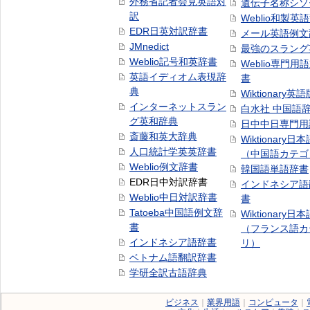
外務省記者会見英語対
遺伝子名称シソ
訳
Weblio和製英
EDR日英対訳辞書
メール英語例文
JMnedict
最強のスラング
Weblio記号和英辞書
Weblio専門用
英語イディオム表現辞
書
典
Wiktionary英語
インターネットスラン
白水社 中国語
グ英和辞典
日中中日専門用
斎藤和英大辞典
Wiktionary日
人口統計学英英辞書
（中国語カテゴ
Weblio例文辞書
韓国語単語辞書
EDR日中対訳辞書
インドネシア語
Weblio中日対訳辞書
書
Tatoeba中国語例文辞
Wiktionary日
書
（フランス語カ
インドネシア語辞書
リ）
ベトナム語翻訳辞書
学研全訳古語辞典
ビジネス
｜
業界用語
｜
コンピュータ
｜