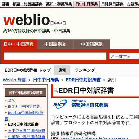
辞書
類語・対義語辞典
英和・和英辞典
日中中日辞典
日韓韓日辞典
古語辞
日中中日
約160万語収録の日中辞典・中日辞典
日中・中日辞典
中国語例文
中国語翻訳
EDR日中対訳辞書 トップ
索引
ランキング
Weblio 辞書
＞
日中中日辞典
＞
EDR日中対訳辞書
＞ 索引
EDR日中対訳辞書
日中中日辞典収録辞書
全て
▼
白水社 中国語辞典
▼
Weblio中国語翻訳辞
▼
コンピュータによる言語処理を目的として開
書
辞書」プロジェクトの日中対訳辞書です。
EDR日中対訳辞書
▼
日中中日専門用語辞典
▼
提供 情報通信研究機構
中英英中専門用語辞典
▼