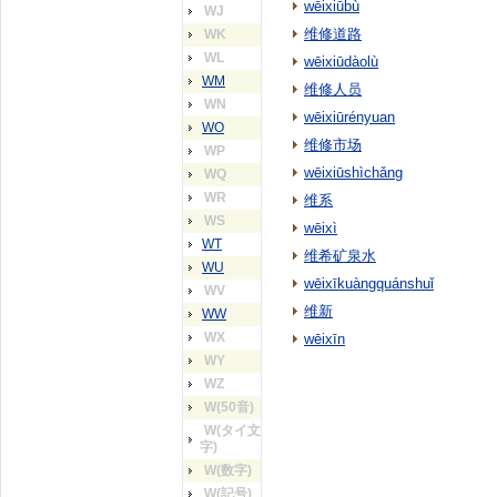
wēixiūbù
WJ
维修道路
WK
WL
wēixiūdàolù
WM
维修人员
WN
wēixiūrényuan
WO
维修市场
WP
wēixiūshìchǎng
WQ
WR
维系
WS
wēixì
WT
维希矿泉水
WU
wēixīkuàngquánshuǐ
WV
维新
WW
WX
wēixīn
WY
WZ
W(50音)
W(タイ文
字)
W(数字)
W(記号)