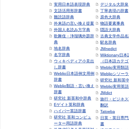
実用日本語表現辞典
デジタル大辞泉
文語活用形辞書
丁寧表現の辞書
難読語辞典
原色大辞典
外来語の言い換え提案
物語要素事典
外国人名読み方字典
隠語大辞典
歌舞伎・浄瑠璃外題辞
古典文学作品名
典
駅名辞典
地名辞典
JMnedict
名字辞典
Wiktionary日
ウィキペディア小見出
（日本語カテゴ
し辞書
Weblio実用類
Weblio日本語例文用例
Weblioシソー
辞書
研究社 新和英
Weblio類語・言い換え
Weblio実用英
辞書
JMdict
研究社 新英和中辞典
旅行・ビジネス
Eゲイト英和辞典
翻訳
ハイパー英語辞書
Tatoeba
研究社 英和コンピュ
日英・英日専門
ーター用語辞典
書