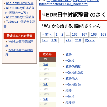
URL
http://www2.nict.go.jp/out-promotio
Weblio中日対訳辞書
n/techtransfer/EDR/J_index.html
▼
Wiktionary日本語版
▼
（中国語カテゴリ）
EDR日中対訳辞書 のさ
Wiktionary中国語版
▼
Tatoeba中国語例文辞
▼
「W」から始まる用語のさくいん
書
...
.
＜前へ
1
2
166
167
168
169
最近追加された辞書
...
.
175
176
217
218
次へ＞
Weblio実用類語辞
▼
典
Weblio実用英語辞
▼
絞込み
典
威胁
W
wēixié
WA
威胁的态度
WB
wēixiédítàidù
WC
威胁他人
WD
WE
wēixiétārén
WF
维修
WG
wēixiū
WH
维修部
WI