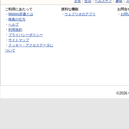
文化
｜
生活
｜
ヘルスケア
｜
趣味
｜
ご利用にあたって
便利な機能
お問合
・
Weblio辞書とは
・
ウェブリオのアプリ
・
お問
・
検索の仕方
・
ヘルプ
・
利用規約
・
プライバシーポリシー
・
サイトマップ
・
クッキー・アクセスデータに
ついて
©2026 