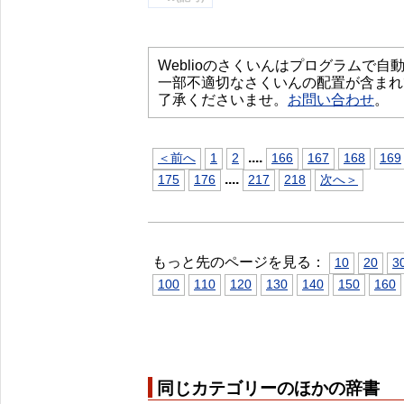
Weblioのさくいんはプログラムで
一部不適切なさくいんの配置が含まれ
了承くださいませ。
お問い合わせ
。
...
.
＜前へ
1
2
166
167
168
169
...
.
175
176
217
218
次へ＞
もっと先のページを見る：
10
20
3
100
110
120
130
140
150
160
同じカテゴリーのほかの辞書