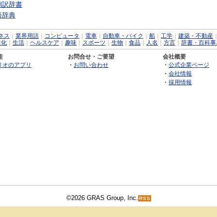
翻訳辞書
語辞典
ネス
｜
業界用語
｜
コンピュータ
｜
電車
｜
自動車・バイク
｜
船
｜
工学
｜
建築・不動産
文化
｜
生活
｜
ヘルスケア
｜
趣味
｜
スポーツ
｜
生物
｜
食品
｜
人名
｜
方言
｜
辞書・百科事
能
お問合せ・ご要望
会社概要
リオのアプリ
・
お問い合わせ
・
公式企業ページ
・
会社情報
・
採用情報
©2026 GRAS Group, Inc.
RSS