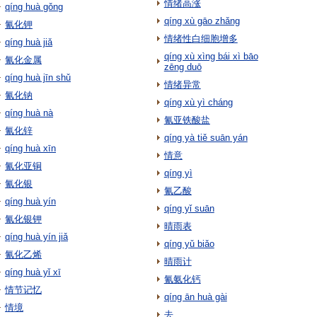
情绪高涨
qíng huà gǒng
qíng xù gāo zhǎng
氰化钾
情绪性白细胞增多
qíng huà jiǎ
qíng xù xìng bái xì bāo
氰化金属
zēng duō
qíng huà jīn shǔ
情绪异常
氰化钠
qíng xù yì cháng
qíng huà nà
氰亚铁酸盐
氰化锌
qíng yà tiě suān yán
qíng huà xīn
情意
氰化亚铜
qíng yì
氰化银
氰乙酸
qíng huà yín
qíng yǐ suān
氰化银钾
晴雨表
qíng huà yín jiǎ
qíng yǔ biǎo
氰化乙烯
晴雨计
qíng huà yǐ xī
氰氨化钙
情节记忆
qíng ān huà gài
情境
去