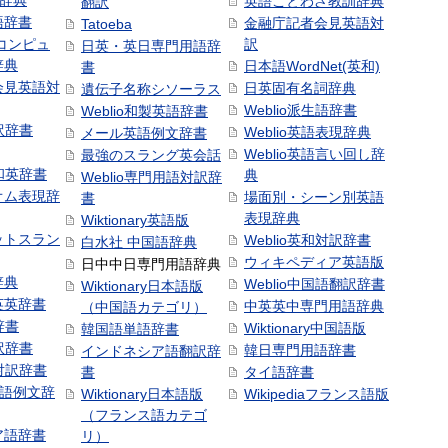
和辞典
英語ことわざ教訓辞典
翻訳
語辞書
金融庁記者会見英語対
Tatoeba
コンピュ
訳
日英・英日専門用語辞
辞典
日本語WordNet(英和)
書
会見英語対
日英固有名詞辞典
遺伝子名称シソーラス
Weblio派生語辞書
Weblio和製英語辞書
訳辞書
Weblio英語表現辞典
メール英語例文辞書
Weblio英語言い回し辞
最強のスラング英会話
号和英辞書
典
Weblio専門用語対訳辞
オム表現辞
場面別・シーン別英語
書
表現辞典
Wiktionary英語版
ットスラン
Weblio英和対訳辞書
白水社 中国語辞典
ウィキペディア英語版
日中中日専門用語辞典
辞典
Weblio中国語翻訳辞書
Wiktionary日本語版
英英辞書
中英英中専門用語辞典
（中国語カテゴリ）
辞書
Wiktionary中国語版
韓国語単語辞書
訳辞書
韓日専門用語辞書
インドネシア語翻訳辞
日対訳辞書
書
タイ語辞書
中国語例文辞
Wiktionary日本語版
Wikipediaフランス語版
（フランス語カテゴ
ア語辞書
リ）