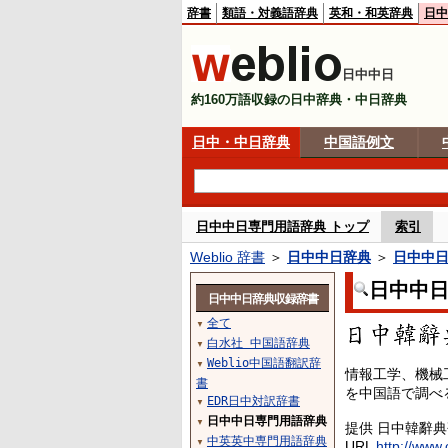
辞書
類語・対義語辞典
英和・和英辞典
日中
日中中日
約160万語収録の日中辞典・中日辞典
日中・中日辞典
中国語例文
日中中日専門用語辞典 トップ
索引
Weblio 辞書
＞
日中中日辞典
＞
日中中
日中中
日中中日辞典収録辞書
全て
▼
白水社 中国語辞典
▼
Weblio中国語翻訳辞
▼
情報工学、機械
書
を中国語で調べ
EDR日中対訳辞書
▼
日中中日専門用語辞典
▼
提供 日中韓辭
中英英中専門用語辞典
▼
URL
http://www.