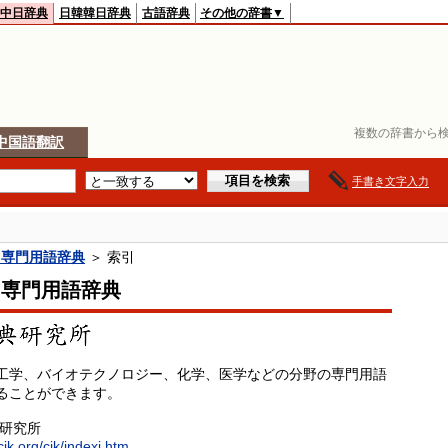
中日辞典
日韓韓日辞典
古語辞典
その他の辞書▼
複数の辞書から検
中国語翻訳
手書き文字入力
日専門用語辞典
＞ 索引
日専門用語辞典
工学、バイオテクノロジー、化学、医学などの分野の専門用語
ることができます。
典研究所
cjk.org/cjk/indexj.htm