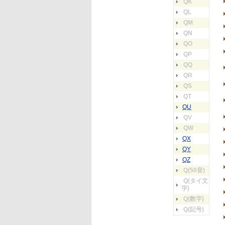
QK
QL
QM
QN
QO
QP
QQ
QR
QS
QT
QU
QV
QW
QX
QY
QZ
Q(50音)
Q(タイ文
字)
Q(数字)
Q(記号)