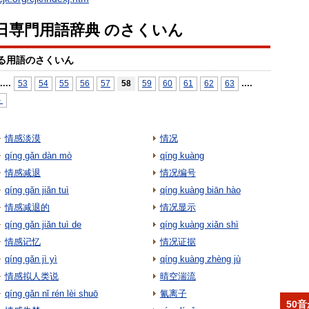
日専門用語辞典 のさくいん
る用語のさくいん
...
.
...
.
53
54
55
56
57
58
59
60
61
62
63
＞
情感淡漠
情况
qíng gǎn dàn mò
qíng kuàng
情感减退
情况编号
qíng gǎn jiǎn tuì
qíng kuàng biān hào
情感减退的
情况显示
qíng gǎn jiǎn tuì de
qíng kuàng xiǎn shì
情感记忆
情况证据
qíng gǎn jì yì
qíng kuàng zhèng jù
情感拟人类说
晴空湍流
qíng gǎn nǐ rén lèi shuō
氰离子
50