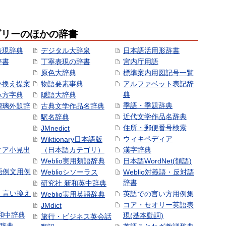
ゴリーのほかの辞書
表現辞典
デジタル大辞泉
日本語活用形辞書
辞書
丁寧表現の辞書
宮内庁用語
原色大辞典
標準案内用図記号一覧
い換え提案
物語要素事典
アルファベット表記辞
典
み方字典
隠語大辞典
季語・季題辞典
瑠璃外題辞
古典文学作品名辞典
近代文学作品名辞典
駅名辞典
住所・郵便番号検索
JMnedict
ウィキペディア
Wiktionary日本語版
ィア小見出
（日本語カテゴリ）
漢字辞典
Weblio実用類語辞典
日本語WordNet(類語)
本語例文用例
Weblioシソーラス
Weblio対義語・反対語
辞書
研究社 新和英中辞典
語・言い換え
英語での言い方用例集
Weblio実用英語辞典
コア・セオリー英語表
JMdict
和中辞典
現(基本動詞)
旅行・ビジネス英会話