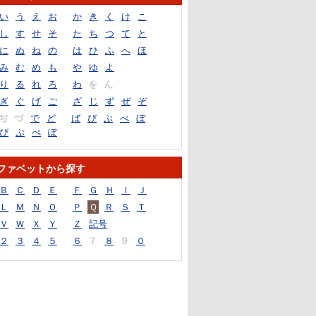
い
う
え
お
か
き
く
け
こ
し
す
せ
そ
た
ち
つ
て
と
に
ぬ
ね
の
は
ひ
ふ
へ
ほ
み
む
め
も
や
ゆ
よ
り
る
れ
ろ
わ
を
ん
ぎ
ぐ
げ
ご
ざ
じ
ず
ぜ
ぞ
ぢ
づ
で
ど
ば
び
ぶ
べ
ぼ
ぴ
ぷ
ぺ
ぽ
ファベットから探す
Ｂ
Ｃ
Ｄ
Ｅ
Ｆ
Ｇ
Ｈ
Ｉ
Ｊ
Ｌ
Ｍ
Ｎ
Ｏ
Ｐ
Ｑ
Ｒ
Ｓ
Ｔ
Ｖ
Ｗ
Ｘ
Ｙ
Ｚ
記号
２
３
４
５
６
７
８
９
０