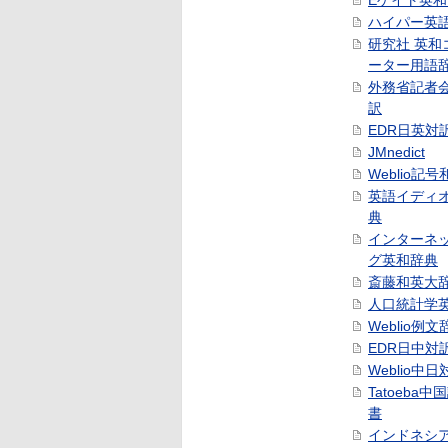
Eゲイト英
ハイパー英
研究社 英和
ーター用語
外務省記者
訳
EDR日英対
JMnedict
Weblio記
英語イディ
典
インターネ
グ英和辞典
斎藤和英大
人口統計学
Weblio例文
EDR日中対
Weblio中
Tatoeba
書
インドネシ