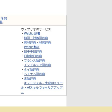
｜
学問
典
ウェブリオのサービス
・
Weblio 辞書
・
類語・対義語辞典
・
英和辞典・和英辞典
・
Weblio翻訳
・
日中中日辞典
・
日韓韓日辞典
・
フランス語辞典
・
インドネシア語辞典
・
タイ語辞典
・
ベトナム語辞典
・
古語辞典
・
キャリジェネ～生成AIスクー
ル・AIスキルでキャリアアップ
～