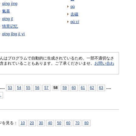
qíng jìng
qù
氰基
去磁
qíng jī
qù cí
情景记忆
qíng jǐng jì yì
さくいんはプログラムで自動的に生成されているため、一部不適切なさ
含まれていることもあります。ご了承くださいませ。
お問い合わ
...
.
...
.
53
54
55
56
57
58
59
60
61
62
63
＞
ジを見る：
10
20
30
40
50
60
70
80