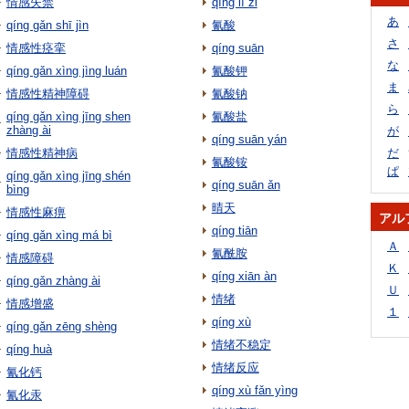
情感失禁
qíng lí zǐ
あ
qíng gǎn shī jìn
氰酸
さ
情感性痉挛
qíng suān
な
qíng gǎn xìng jìng luán
氰酸钾
ま
情感性精神障碍
氰酸钠
ら
qíng gǎn xìng jīng shen
氰酸盐
zhàng ài
が
qíng suān yán
情感性精神病
だ
氰酸铵
ぱ
qíng gǎn xìng jīng shén
qíng suān ǎn
bìng
晴天
情感性麻痹
アル
qíng tiān
qíng gǎn xìng má bì
Ａ
氰酰胺
情感障碍
Ｋ
qíng xiān àn
qíng gǎn zhàng ài
Ｕ
情绪
情感增盛
１
qíng xù
qíng gǎn zēng shèng
情绪不稳定
qíng huà
情绪反应
氰化钙
qíng xù fǎn yìng
氰化汞