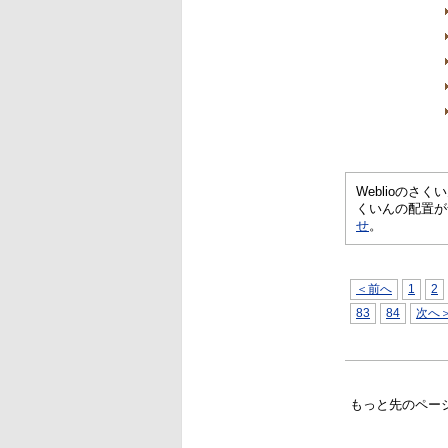
Weblioの
くいんの配置が
せ
。
＜前へ
1
2
83
84
次へ
もっと先のペー