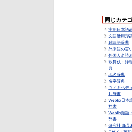
同じカテ
実用日本語
文語活用形
難読語辞典
外来語の言
外国人名読
歌舞伎・浄
典
地名辞典
名字辞典
ウィキペデ
し辞書
Weblio日
辞書
Weblio類
辞書
研究社 新英