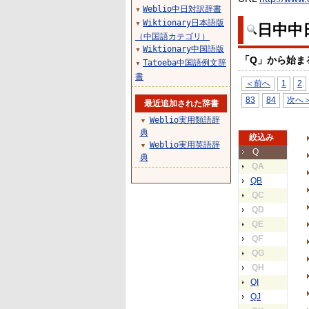
Weblio中日対訳辞書
▼
Wiktionary日本語版
▼
日中中
（中国語カテゴリ）
Wiktionary中国語版
▼
「Q」から始ま
Tatoeba中国語例文辞
▼
書
＜前へ
1
2
83
84
次へ
最近追加された辞書
Weblio実用類語辞
▼
典
絞込み
Weblio実用英語辞
▼
Q
典
QA
QB
QC
QD
QE
QF
QG
QH
QI
QJ