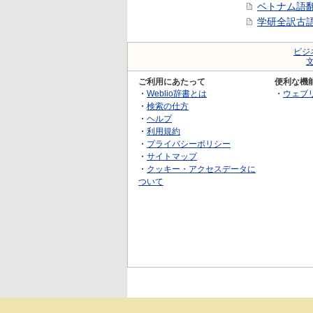
ベトナム語
学研全訳古
ビジ
ご利用にあたって
便利な機
・
Weblio辞書とは
・
ウェブ
・
検索の仕方
・
ヘルプ
・
利用規約
・
プライバシーポリシー
・
サイトマップ
・
クッキー・アクセスデータに
ついて