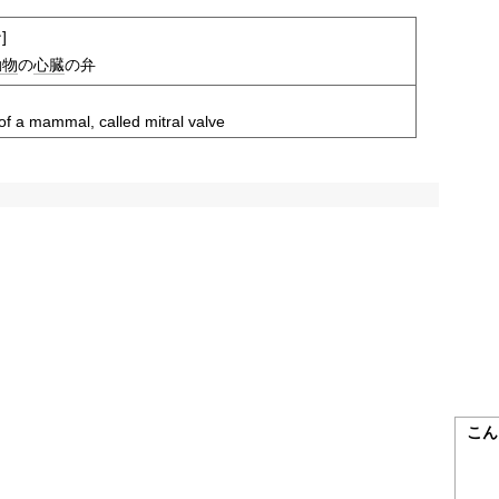
]
動物
の
心臓
の弁
 of a mammal, called mitral valve
こん