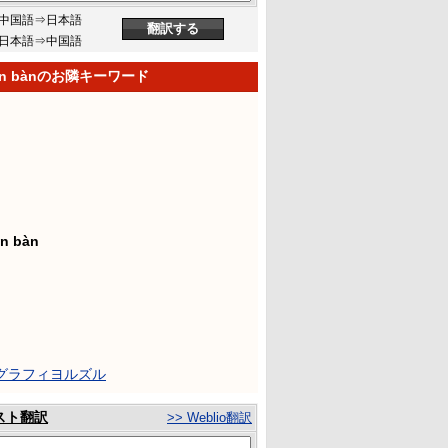
中国語⇒日本語
日本語⇒中国語
jiān bànのお隣キーワード
ān bàn
フグラフィヨルズル
スト翻訳
>> Weblio翻訳