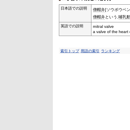
日本語での説明
僧帽弁
[ソウボウベン
僧帽弁
という,
哺乳
英語での説明
mitral valve
a valve of the heart
索引トップ
用語の索引
ランキング