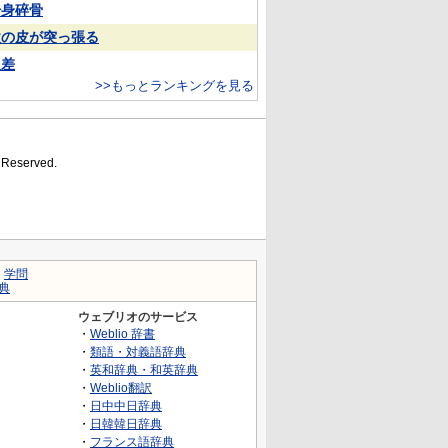
粉身碎骨
欲の皮が突っ張る
反差
>>もっとランキングを見る
s Reserved.
｜
学問
典
ウェブリオのサービス
・
Weblio 辞書
・
類語・対義語辞典
・
英和辞典・和英辞典
・
Weblio翻訳
・
日中中日辞典
・
日韓韓日辞典
・
フランス語辞典