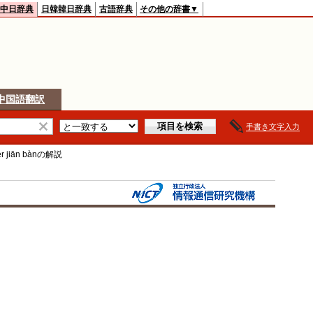
中日辞典
日韓韓日辞典
古語辞典
その他の辞書▼
中国語翻訳
手書き文字入力
èr jiān bàn
の解説