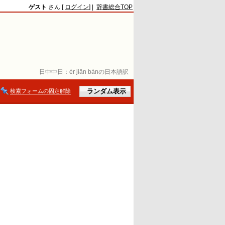
ゲスト
さん [
ログイン
] |
辞書総合TOP
日中中日：
èr jiān bànの日本語訳
検索フォームの固定解除