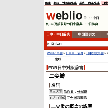
辞書
類語・対義語辞典
英和・和英辞典
日中
日中・中日
約160万語収録の日中辞典・中日辞典
日中・中日辞典
中国語例文
Weblio 辞書
>
日中中日辞典
>
日中対訳辞書
>
意味
EDR日中対訳辞書
二尖瓣
名詞
僧帽弁
，
僧帽瓣
日本語訳
完
全同
義関係
対訳の関係
二尖瓣の概念の説明