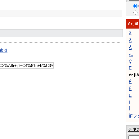
èr 
Ã
Ä
Å
の索引
Æ
Ç
È
èr ji
É
Ê
Ë
Ì
Í
ÍF
テキ