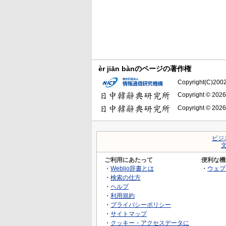
èr jiān bànのページの著作権
Copyright(C)2002-
Copyright © 2026
Copyright © 2026
ビジ
ご利用にあたって
便利な機
・
Weblio辞書とは
・
ウェブ
・
検索の仕方
・
ヘルプ
・
利用規約
・
プライバシーポリシー
・
サイトマップ
・
クッキー・アクセスデータに