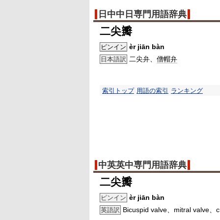
日中中日専門用語辞典
二尖瓣
èr jiān bàn
ピンイン
二尖弁、
僧帽弁
日本語訳
索引トップ
用語の索引
ランキング
中英英中専門用語辞典
二尖瓣
èr jiān bàn
ピンイン
Bicuspid valve、mitral valve、cu
英語訳