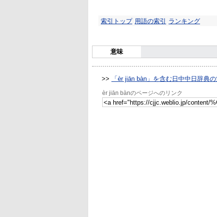
索引トップ
用語の索引
ランキング
意味
>>
「èr jiān bàn」を含む日中中日辞典
èr jiān bànのページへのリンク