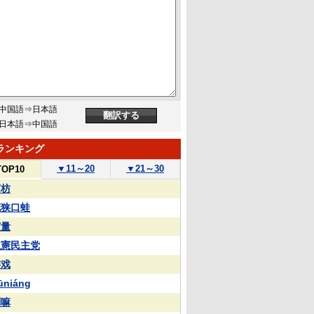
中国語⇒日本語
日本語⇒中国語
ランキング
▼
11～20
▼
21～30
TOP10
苏枋
花狭口蛙
実量
立憲民主党
游戏
ūniáng
喇嘛