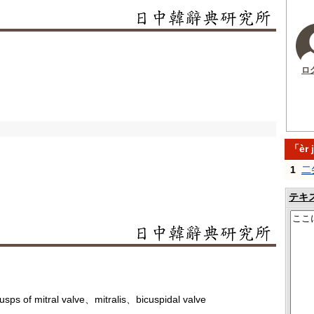
ロ
「èr
1
二
テキ
sps of mitral valve、mitralis、bicuspidal valve