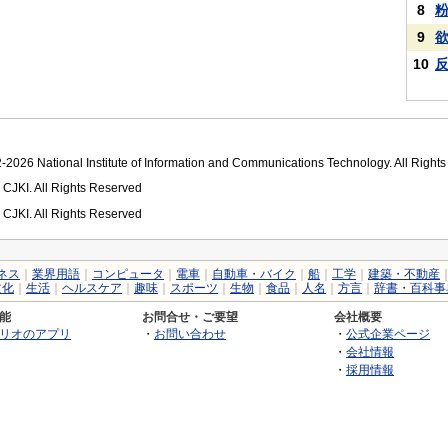
8
9
10
2026 National Institute of Information and Communications Technology. All Right
 CJKI. All Rights Reserved
 CJKI. All Rights Reserved
ネス
｜
業界用語
｜
コンピュータ
｜
電車
｜
自動車・バイク
｜
船
｜
工学
｜
建築・不動産
文化
｜
生活
｜
ヘルスケア
｜
趣味
｜
スポーツ
｜
生物
｜
食品
｜
人名
｜
方言
｜
辞書・百科事
能
お問合せ・ご要望
会社概要
リオのアプリ
・
お問い合わせ
・
公式企業ページ
・
会社情報
・
採用情報