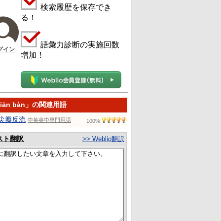
検索履歴を保存でき
る！
語彙力診断の実施回数
グイン
増加！
 jiān bàn」の関連用語
尖瓣反流
中英英中専門用語
100%
スト翻訳
>> Weblio翻訳