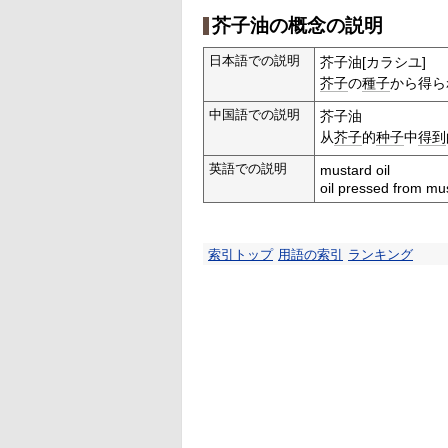
芥子油の概念の説明
日本語での説明
芥子油[カラシユ]
芥子
の
種子
から得ら
中国語での説明
芥子油
从
芥子
的
种子
中
得到
英語での説明
mustard oil
oil pressed from mu
索引トップ
用語の索引
ランキング