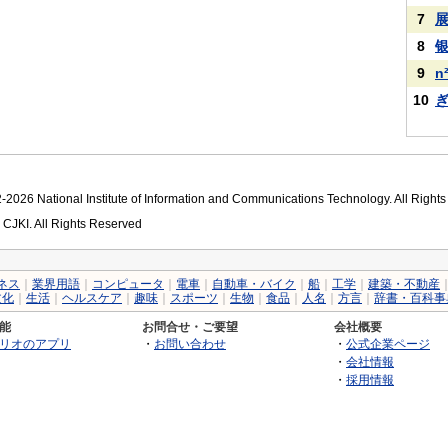
7
8
9
n
10
2026 National Institute of Information and Communications Technology. All Right
 CJKI. All Rights Reserved
ネス
｜
業界用語
｜
コンピュータ
｜
電車
｜
自動車・バイク
｜
船
｜
工学
｜
建築・不動産
文化
｜
生活
｜
ヘルスケア
｜
趣味
｜
スポーツ
｜
生物
｜
食品
｜
人名
｜
方言
｜
辞書・百科事
能
お問合せ・ご要望
会社概要
リオのアプリ
・
お問い合わせ
・
公式企業ページ
・
会社情報
・
採用情報