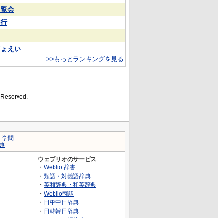
展覧会
银行
²
ぎょえい
>>もっとランキングを見る
s Reserved.
｜
学問
典
ウェブリオのサービス
・
Weblio 辞書
・
類語・対義語辞典
・
英和辞典・和英辞典
・
Weblio翻訳
・
日中中日辞典
・
日韓韓日辞典