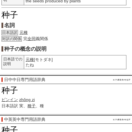
明
the seeds produced by plants
种子
名詞
元種
日本語訳
完
全同
義関係
対訳の関係
种子の概念の説明
日本語での
元種
[モトダネ]
説明
たね
日中中日専門用語辞典
种子
ピンイン
zhǒng zi
日本語訳
実、
種子
、種
中英英中専門用語辞典
种子