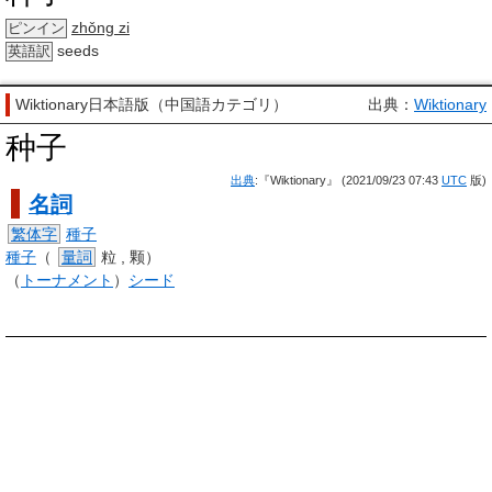
zhǒng zi
ピンイン
seeds
英語訳
Wiktionary日本語版（中国語カテゴリ）
出典：
Wiktionary
种子
出典
:『Wiktionary』 (2021/09/23 07:43
UTC
版)
名詞
繁体字
種子
種子
（
量詞
粒
, 颗）
（
トーナメント
）
シード