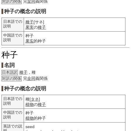
完
全同
義関係
対訳の関係
种子の概念の説明
日本語での
種子
[サネ]
説明
果実
の
種子
中国語での
种子
説明
果实
的种子
种子
名詞
種子
，種
日本語訳
完
全同
義関係
対訳の関係
种子の概念の説明
日本語での
種[
タネ
]
説明
植物
の
種子
中国語での
种子
説明
植物
的种子
英語での説
seed