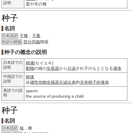
説明
草
や木の種
种子
名詞
子種
，
子胤
日本語訳
部分
同義
関係
対訳の関係
种子の概念の説明
日本語での
精液
[セイエキ]
説明
動物
の雄の
生殖器
から
分泌
され子のもととなる
液体
中国語での
精液
説明
从
雄性
动物
生殖器
分泌
出来
的
含有
精子的
液体
英語での説
sperm
明
the source of producing a child
种子
名詞
核
，種
日本語訳