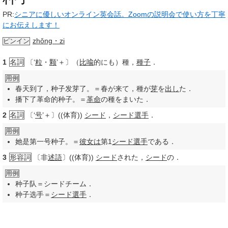
PR:
シニアに優しいオンライン英会話。Zoomの説明会で使い方を丁寧
にお伝えします！
zhǒng・zi
ピンイン
1
名詞
〔‘
粒
・
颗
’＋〕（
比喩
的にも）種，
種子
．
用例
春天到了，种子发芽了。＝春が来て，種が
芽
を
出し
た．
播下了革命的种子。＝
革命
の種をまいた．
2
名詞
〔‘
号
’＋〕((体育))
シード
，
シード選手
．
用例
她是第一号种子。＝
彼女は
第1
シード選手
である．
3
形容詞
〔非
述語
〕((体育))
シード
された，
シード
の．
用例
种子队＝シードチーム．
种子选手＝
シード選手
．