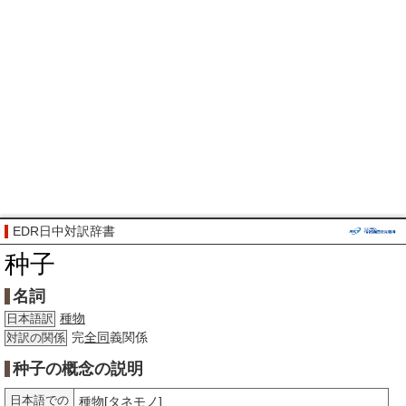
EDR日中対訳辞書
种子
名詞
種物
日本語訳
完
全同
義関係
対訳の関係
种子の概念の説明
日本語での
種物
[タネモノ]