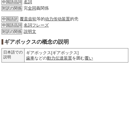
名詞
中国語品詞
完
全同
義関係
対訳の関係
覆盖
齿轮
等的
动力
传动装置
的壳
中国語訳
名詞
フレーズ
中国語品詞
説明文
対訳の関係
ギアボックスの概念の説明
日本語での
ギアボックス[ギアボックス]
説明
歯車
などの
動力
伝達
装置
を囲む
覆い