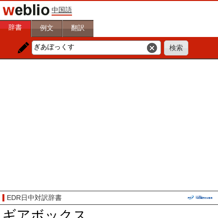
中国語
辞書
例文
翻訳
EDR日中対訳辞書
ギアボックス