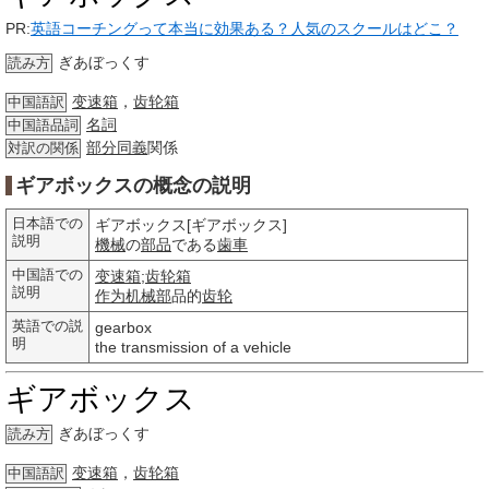
PR:
英語コーチングって本当に効果ある？人気のスクールはどこ？
ぎあぼっくす
読み方
变速箱
，
齿轮箱
中国語訳
名詞
中国語品詞
部分
同義
関係
対訳の関係
ギアボックスの概念の説明
日本語での
ギアボックス[ギアボックス]
説明
機械
の
部品
である
歯車
中国語での
变速箱
;
齿轮箱
説明
作为
机械部
品的
齿轮
英語での説
gearbox
明
the transmission of a vehicle
ギアボックス
ぎあぼっくす
読み方
变速箱
，
齿轮箱
中国語訳