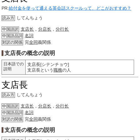
PR:
給付金を使って通える英会話スクールって、どこがおすすめ？
してんちょう
読み方
支店长
，
分店长
，
分行长
中国語訳
名詞
中国語品詞
完
全同
義関係
対訳の関係
支店長の概念の説明
日本語での
支店長[シテンチョウ]
説明
支店長という
職務
の人
支店長
してんちょう
読み方
支店长
，
分店长
，
分行长
中国語訳
名詞
中国語品詞
完
全同
義関係
対訳の関係
支店長の概念の説明