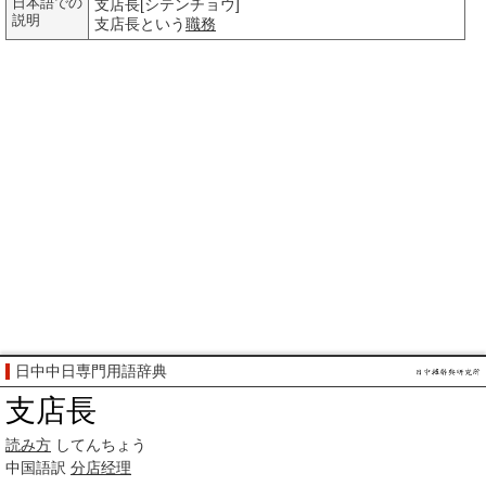
日本語での
支店長[シテンチョウ]
説明
支店長という
職務
日中中日専門用語辞典
支店長
読み方
してんちょう
中国語訳
分店
经理