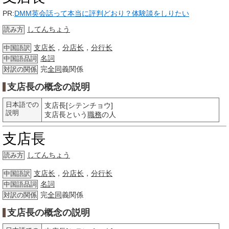
PR:
DMM英会話って本当に評判どおり？体験談をしりたい
してんちょう
読み方
支店长
，
分店长
，
分行长
中国語訳
名詞
中国語品詞
完
全同
義関係
対訳の関係
支店長の概念の説明
日本語での
支店長[シテンチョウ]
説明
支店長という
職務
の人
支店長
してんちょう
読み方
支店长
，
分店长
，
分行长
中国語訳
名詞
中国語品詞
完
全同
義関係
対訳の関係
支店長の概念の説明