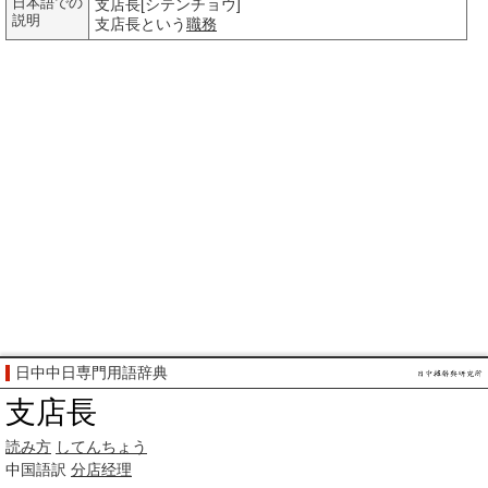
日本語での
支店長[シテンチョウ]
説明
支店長という
職務
日中中日専門用語辞典
支店長
読み方
してんちょう
中国語訳
分店
经理