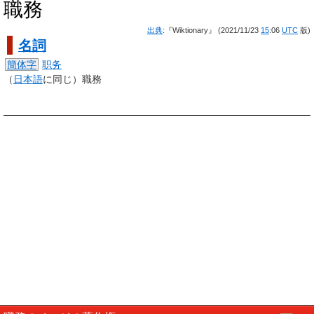
職務
出典
:『Wiktionary』 (2021/11/23
15
:06
UTC
版)
名詞
簡体字
职务
（
日本語
に同じ）職務