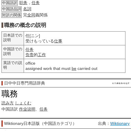
职务
，
任务
中国語訳
名詞
中国語品詞
完
全同
義関係
対訳の関係
職務の概念の説明
日本語での
任[ニン]
説明
受けもっている
仕事
中国語での
任务
説明
负责
的
工作
英語での説
office
明
assigned work that must
be
carried out
日中中日専門用語辞典
職務
読み方
しょくむ
中国語訳
作业说明
、
任务
Wiktionary日本語版（中国語カテゴリ）
出典：
Wiktionary