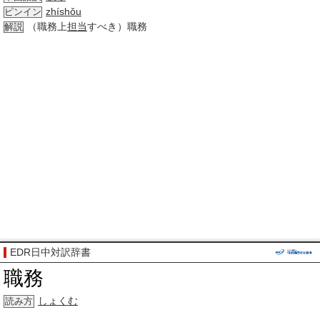
zhíshǒu
ピンイン
（職務上
担当
すべき）職務
解説
EDR日中対訳辞書
職務
しょくむ
読み方