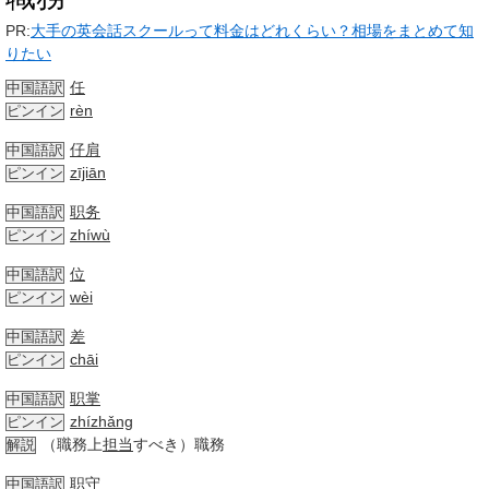
PR:
大手の英会話スクールって料金はどれくらい？相場をまとめて知
りたい
任
中国語訳
rèn
ピンイン
仔肩
中国語訳
zījiān
ピンイン
职务
中国語訳
zhíwù
ピンイン
位
中国語訳
wèi
ピンイン
差
中国語訳
chāi
ピンイン
职掌
中国語訳
zhízhǎng
ピンイン
（職務上
担当
すべき）職務
解説
职守
中国語訳