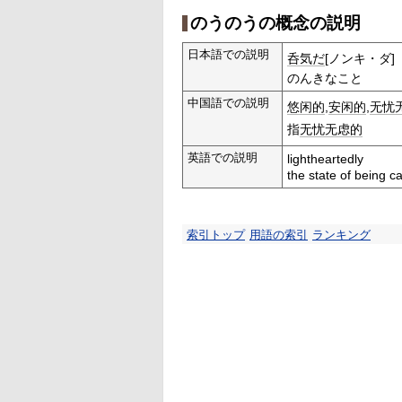
のうのうの概念の説明
日本語での説明
呑気だ
[ノンキ・ダ]
のんきなこと
中国語での説明
悠闲的
,
安闲的
,
无忧
指
无忧无虑的
英語での説明
lightheartedly
the state of being c
索引トップ
用語の索引
ランキング