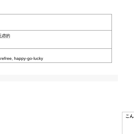
无虑的
arefree, happy-go-lucky
こん