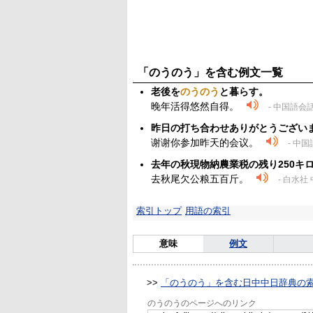
「のうのう」を含む例文一覧
老後を
のうのう
と暮らす。
晚年活得悠然自得。
- 中国語会
昨日の打ち合わせありがとうござい
谢谢你参加昨天的会议。
- 中
去年の秋現物納農業税の残り250キ
去秋尾欠公粮五百斤。
- 白水社
索引トップ
用語の索引
意味
例文
>>
「のうのう」を含む日中中日辞典の
のうのうのページへのリンク