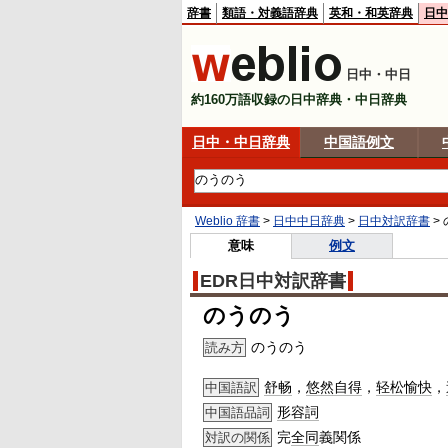
辞書
類語・対義語辞典
英和・和英辞典
日中
日中・中日
約160万語収録の日中辞典・中日辞典
日中・中日辞典
中国語例文
Weblio 辞書
>
日中中日辞典
>
日中対訳辞書
>
意味
例文
EDR日中対訳辞書
のうのう
のうのう
読み方
舒畅
，
悠然自得
，
轻松愉快
，
中国語訳
形容詞
中国語品詞
完
全同
義関係
対訳の関係