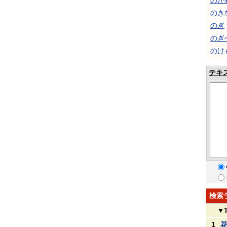
のが
のき
のぎ
のぎ
のけ
テキ
検索
▼
1