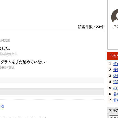
ロ
該当件数 :
23
件
話例文集
ました。
国語会話例文集
「の
ログラムをまだ納めていない．
1
悠
 中国語辞典
2
无
3
轻
4
逍
5
の
6
养
7
舒
索引
テキ