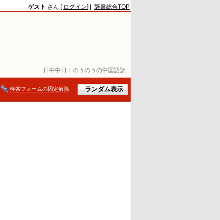
ゲスト
さん [
ログイン
] |
辞書総合TOP
日中中日：
のうのうの中国語訳
検索フォームの固定解除