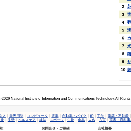
2
3
4
5
6
7
8
9
10
2026 National Institute of Information and Communications Technology. All Right
ネス
｜
業界用語
｜
コンピュータ
｜
電車
｜
自動車・バイク
｜
船
｜
工学
｜
建築・不動産
文化
｜
生活
｜
ヘルスケア
｜
趣味
｜
スポーツ
｜
生物
｜
食品
｜
人名
｜
方言
｜
辞書・百科事
能
お問合せ・ご要望
会社概要