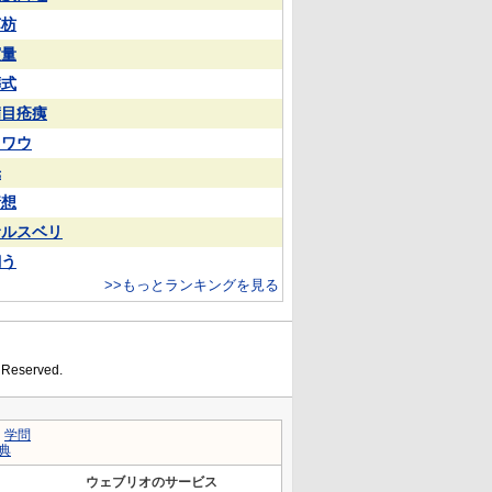
苏枋
実量
葬式
满目疮痍
カワウ
光
猜想
サルスベリ
飼う
>>もっとランキングを見る
s Reserved.
｜
学問
典
ウェブリオのサービス