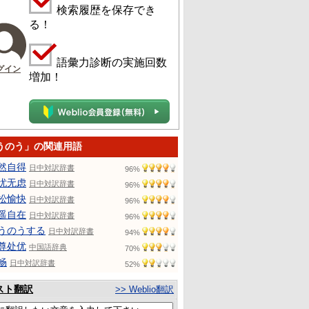
検索履歴を保存でき
る！
語彙力診断の実施回数
グイン
増加！
うのう」の関連用語
然自得
日中対訳辞書
96%
忧无虑
日中対訳辞書
96%
松愉快
日中対訳辞書
96%
遥自在
日中対訳辞書
96%
うのうする
日中対訳辞書
94%
尊处优
中国語辞典
70%
畅
日中対訳辞書
52%
スト翻訳
>> Weblio翻訳