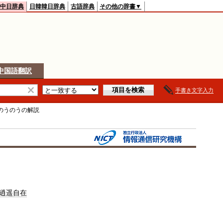
中日辞典
日韓韓日辞典
古語辞典
その他の辞書▼
中国語翻訳
手書き文字入力
のうのう
の解説
逍遥自在