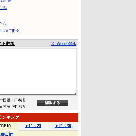
れ言葉
なみ
へん
ものにする
スト翻訳
>> Weblio翻訳
中国語⇒日本語
日本語⇒中国語
ランキング
▼
11～20
▼
21～30
TOP10
花狭口蛙