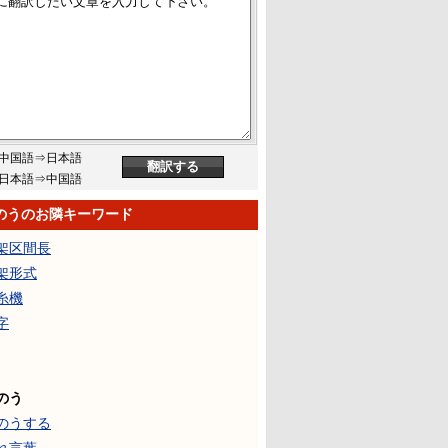
中国語⇒日本語
日本語⇒中国語
のうのお隣キーワード
架区間長
架形式
糸機
字
のう
のうする