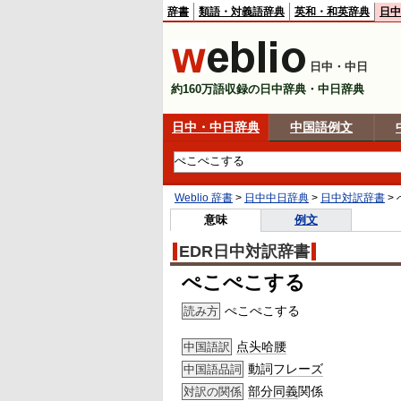
辞書
類語・対義語辞典
英和・和英辞典
日中
日中・中日
約160万語収録の日中辞典・中日辞典
日中・中日辞典
中国語例文
Weblio 辞書
>
日中中日辞典
>
日中対訳辞書
>
意味
例文
EDR日中対訳辞書
ぺこぺこする
ぺこぺこする
読み方
点头哈腰
中国語訳
動詞
フレーズ
中国語品詞
部分
同義
関係
対訳の関係