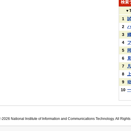
検索
▼
1
2
3
4
5
6
7
8
9
10
2026 National Institute of Information and Communications Technology. All Right