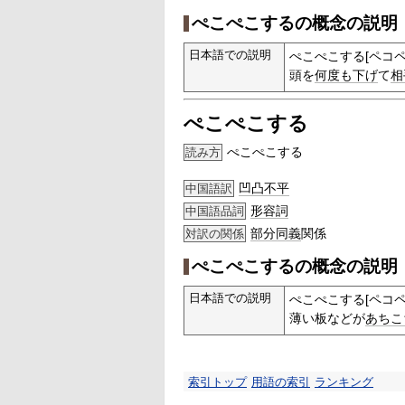
ぺこぺこするの概念の説明
日本語での説明
ぺこぺこする[ペコペ
頭を
何度も
下げ
て
相
ぺこぺこする
ぺこぺこする
読み方
凹凸不平
中国語訳
形容詞
中国語品詞
部分
同義
関係
対訳の関係
ぺこぺこするの概念の説明
日本語での説明
ぺこぺこする[ペコペ
薄い板などが
あちこ
索引トップ
用語の索引
ランキング