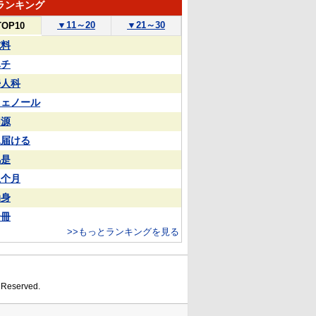
ランキング
▼
11～20
▼
21～30
TOP10
試料
ハチ
婦人科
フェノール
同源
見届ける
凡是
上个月
动身
一冊
>>もっとランキングを見る
s Reserved.