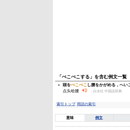
「ぺこぺこする」を含む例文一覧
頭を
ぺこぺこ
し腰をかがめる，へい
点头哈腰
- 白水社 中国語辞典
索引トップ
用語の索引
意味
例文