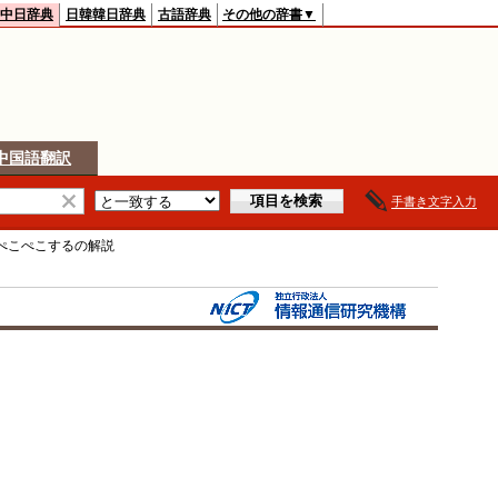
中日辞典
日韓韓日辞典
古語辞典
その他の辞書▼
中国語翻訳
手書き文字入力
ぺこぺこする
の解説