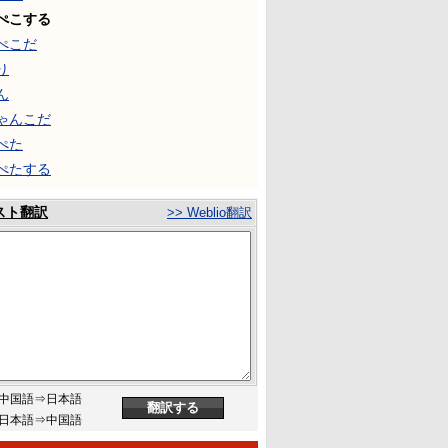
ぺこする
ぺこだ
り
ん
ゃんこだ
ぺた
ぺたする
スト翻訳
>> Weblio翻訳
中国語⇒日本語
日本語⇒中国語