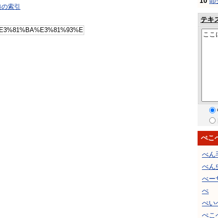
10
叩
典の索引
テキ
ぺこ
べん
べん
べー
ぺ
ぺい
ぺこ