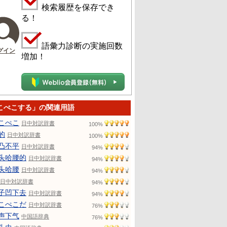
検索履歴を保存でき
る！
語彙力診断の実施回数
グイン
増加！
こぺこする」の関連用語
こぺこ
日中対訳辞書
100%
的
日中対訳辞書
100%
凸不平
日中対訳辞書
94%
头哈腰的
日中対訳辞書
94%
头哈腰
日中対訳辞書
94%
日中対訳辞書
94%
子凹下去
日中対訳辞書
94%
こぺこだ
日中対訳辞書
76%
声下气
中国語辞典
76%