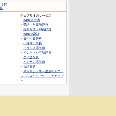
｜
学問
典
ウェブリオのサービス
・
Weblio 辞書
・
類語・対義語辞典
・
英和辞典・和英辞典
・
Weblio翻訳
・
日中中日辞典
・
日韓韓日辞典
・
フランス語辞典
・
インドネシア語辞典
・
タイ語辞典
・
ベトナム語辞典
・
古語辞典
・
キャリジェネ～生成AIスクー
ル・AIスキルでキャリアアップ
～