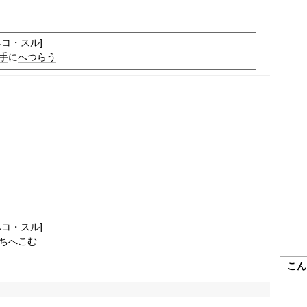
コ・スル]
手
に
へつらう
コ・スル]
ち
へこむ
こん