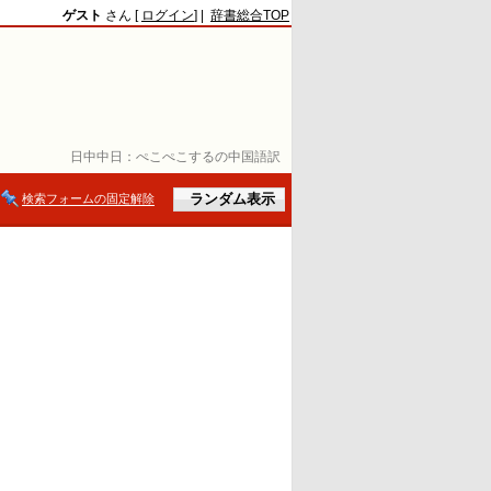
ゲスト
さん [
ログイン
] |
辞書総合TOP
日中中日：
ぺこぺこするの中国語訳
検索フォームの固定解除