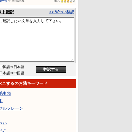
头虫
中国語辞典
76%
スト翻訳
>> Weblio翻訳
中国語⇒日本語
日本語⇒中国語
ぺこするのお隣キーワード
毛虫類
虫
サルプレーン
ぺい
ぺこ