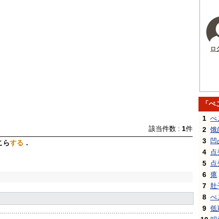
ロ
「ぺ
1
ぺ
該当件数 :
1
件
2
饿
3
凹
こら
する
．
4
点
5
点
6
瘪
7
肚
8
ぺ
9
低