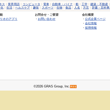
ネス
｜
業界用語
｜
コンピュータ
｜
電車
｜
自動車・バイク
｜
船
｜
工学
｜
建築・不動産
文化
｜
生活
｜
ヘルスケア
｜
趣味
｜
スポーツ
｜
生物
｜
食品
｜
人名
｜
方言
｜
辞書・百科事
能
お問合せ・ご要望
会社概要
リオのアプリ
・
お問い合わせ
・
公式企業ページ
・
会社情報
・
採用情報
©2026 GRAS Group, Inc.
RSS