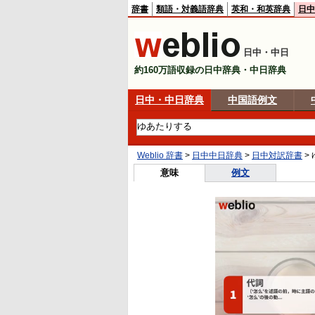
辞書
類語・対義語辞典
英和・和英辞典
日中
日中・中日
約160万語収録の日中辞典・中日辞典
日中・中日辞典
中国語例文
Weblio 辞書
>
日中中日辞典
>
日中対訳辞書
>
意味
例文