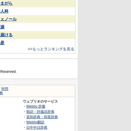
やまがら
婦人科
フェノール
同源
見届ける
凡是
>>もっとランキングを見る
s Reserved.
｜
学問
典
ウェブリオのサービス
・
Weblio 辞書
・
類語・対義語辞典
・
英和辞典・和英辞典
・
Weblio翻訳
・
日中中日辞典