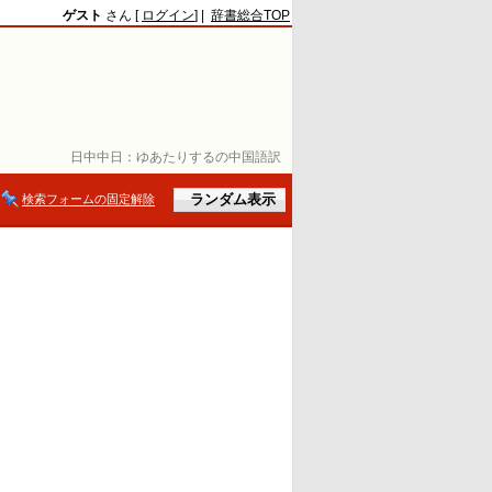
ゲスト
さん [
ログイン
] |
辞書総合TOP
日中中日：
ゆあたりするの中国語訳
検索フォームの固定解除