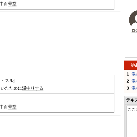
中而
晕堂
ロ
「ゆ
1
湯
リ・スル]
2
湯
3
湯
ていたために
湯中りする
テキ
中而
晕堂