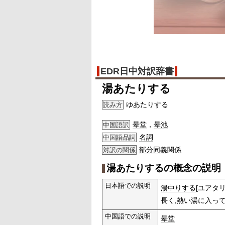
EDR日中対訳辞書
湯あたりする
ゆあたりする
読み方
晕堂
，
晕池
中国語訳
名詞
中国語品詞
部分
同義
関係
対訳の関係
湯あたりするの概念の説明
日本語での説明
湯中りする
[ユアタ
長く,熱い湯に入っ
中国語での説明
晕堂