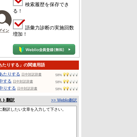
検索履歴を保存でき
る！
語彙力診断の実施回数
グイン
増加！
あたりする」の関連用語
あたりする
日中対訳辞書
58%
中する
日中対訳辞書
58%
中りする
日中対訳辞書
58%
スト翻訳
>> Weblio翻訳