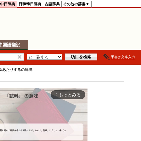
中日辞典
日韓韓日辞典
古語辞典
その他の辞書▼
中国語翻訳
手書き文字入力
ゆあたりする
の解説
もっとみる
arrow_forward_ios