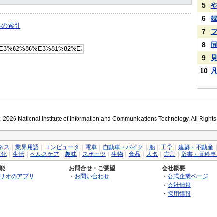
5
6
典の索引
7
8
9
10
2026 National Institute of Information and Communications Technology. All Right
ネス
｜
業界用語
｜
コンピュータ
｜
電車
｜
自動車・バイク
｜
船
｜
工学
｜
建築・不動産
文化
｜
生活
｜
ヘルスケア
｜
趣味
｜
スポーツ
｜
生物
｜
食品
｜
人名
｜
方言
｜
辞書・百科事
能
お問合せ・ご要望
会社概要
リオのアプリ
・
お問い合わせ
・
公式企業ページ
・
会社情報
・
採用情報