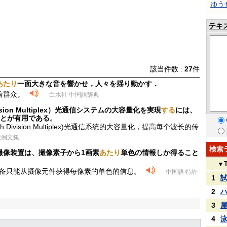
ゆう
テキ
該当件数 :
27
件
あたり
一面大きな音を響かせ，人々を揺り動かす．
着群众。
- 白水社 中国語辞典
vision Multiplex）光通信システムの大容量化を実現
する
には、
とが有用である。
 Division Multiplex)光通信系统的大容量化，提高每个波长的传
訳例文集
検索
撮像装置は、撮像素子から1画素
あたり
単色の情報しか得ること
▼
设备只能从摄像元件获得每像素的单色的信息。
- 中国語 特許
1
2
3
4