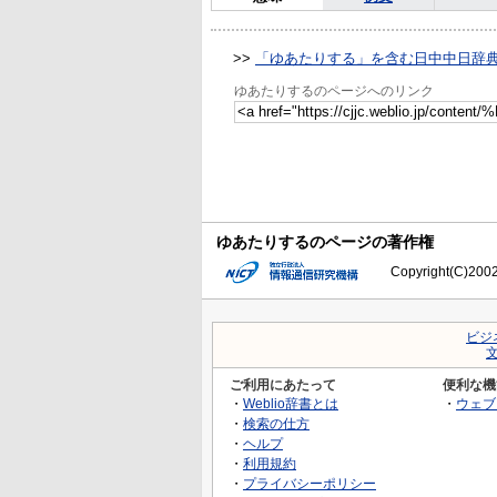
>>
「ゆあたりする」を含む日中中日辞
ゆあたりするのページへのリンク
ゆあたりするのページの著作権
Copyright(C)2002-
ビジ
ご利用にあたって
便利な機
・
Weblio辞書とは
・
ウェブ
・
検索の仕方
・
ヘルプ
・
利用規約
・
プライバシーポリシー