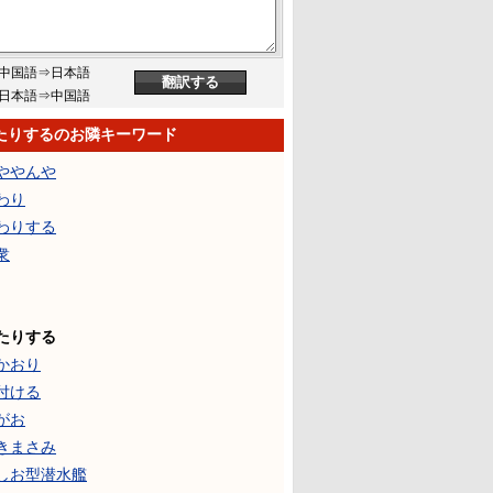
中国語⇒日本語
日本語⇒中国語
たりするのお隣キーワード
ややんや
わり
わりする
衆
たりする
かおり
付ける
がお
きまさみ
しお型潜水艦