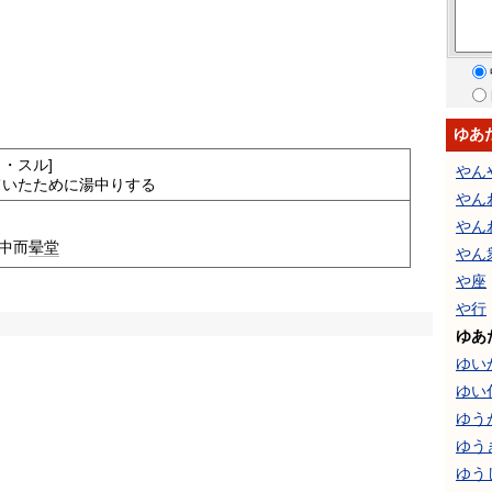
ゆあ
・スル]
やん
ていたために湯中りする
やん
やん
中而
晕堂
やん
や座
や行
ゆあ
ゆい
ゆい
ゆう
ゆう
ゆう