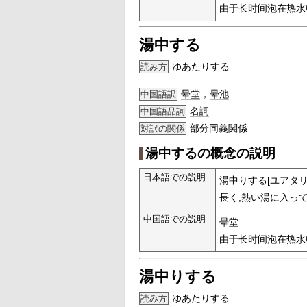
由于
长时间
泡在
热水
湯中する
ゆあたりする
読み方
晕堂
，
晕池
中国語訳
名詞
中国語品詞
部分
同義
関係
対訳の関係
湯中するの概念の説明
日本語での説明
湯中りする
[ユアタ
長く,熱い湯に入っ
中国語での説明
晕堂
由于
长时间
泡在
热水
湯中りする
ゆあたりする
読み方