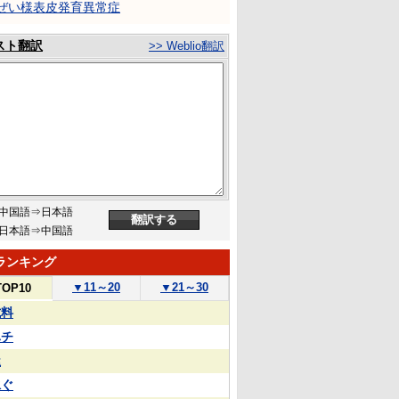
ぜい様表皮発育異常症
スト翻訳
>> Weblio翻訳
中国語⇒日本語
日本語⇒中国語
ランキング
▼
11～20
▼
21～30
TOP10
試料
ハチ
屋
泳ぐ