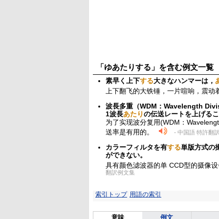
「ゆあたりする」を含む例文一覧
素早く上下
する
大きなハンマーは，
上下翻飞的大铁锤，一片喧响，震动
波長多重（WDM：Wavelength Di
1波長
あたり
の伝送レートを上げるこ
为了实现波分复用(WDM：Wavelength
送率是有用的。
- 中国語 特許翻
カラーフィルタを有
する
単版方式の
ができない。
具有颜色滤波器的单 CCD型的摄像
翻訳例文集
索引トップ
用語の索引
意味
例文