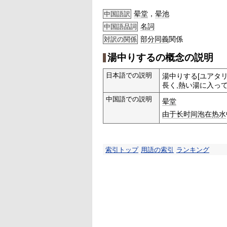
晕堂
，
晕池
中国語訳
名詞
中国語品詞
部分
同義
関係
対訳の関係
湯中りするの概念の説明
日本語での説明
湯中りする[ユアタリ
長く,熱い湯に入っ
中国語での説明
晕堂
由于
长时间
泡在
热水
索引トップ
用語の索引
ランキング