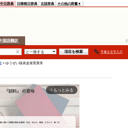
中日辞典
日韓韓日辞典
古語辞典
その他の辞書▼
中国語翻訳
手書き文字入力
語
>
ゆうぜい様表皮発育異常
もっとみる
arrow_forward_ios