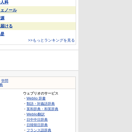
婦人科
フェノール
同源
見届ける
凡是
>>もっとランキングを見る
｜
学問
典
ウェブリオのサービス
・
Weblio 辞書
・
類語・対義語辞典
・
英和辞典・和英辞典
・
Weblio翻訳
・
日中中日辞典
・
日韓韓日辞典
・
フランス語辞典