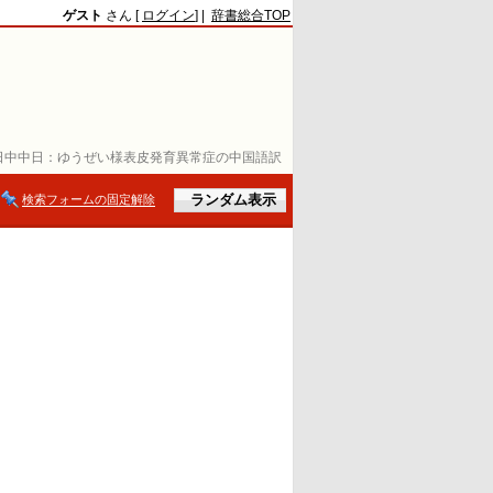
ゲスト
さん [
ログイン
] |
辞書総合TOP
日中中日：
ゆうぜい様表皮発育異常症の中国語訳
検索フォームの固定解除