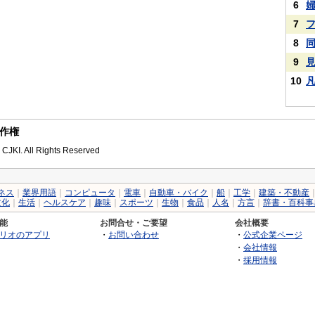
6
7
8
9
10
作権
 CJKI. All Rights Reserved
ネス
｜
業界用語
｜
コンピュータ
｜
電車
｜
自動車・バイク
｜
船
｜
工学
｜
建築・不動産
文化
｜
生活
｜
ヘルスケア
｜
趣味
｜
スポーツ
｜
生物
｜
食品
｜
人名
｜
方言
｜
辞書・百科事
能
お問合せ・ご要望
会社概要
リオのアプリ
・
お問い合わせ
・
公式企業ページ
・
会社情報
・
採用情報