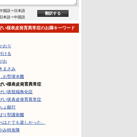
中国語⇒日本語
日本語⇒中国語
ぜい様表皮発育異常症のお隣キーワード
かおり
付ける
がお
きまさみ
しお型潜水艦
ぜい様表皮発育異常症
ぜい状肢端角化症
ぜい状表皮発育異常症
ちょ銀行
ばり型護衛艦
べはとても楽しかった。
やみ特攻隊