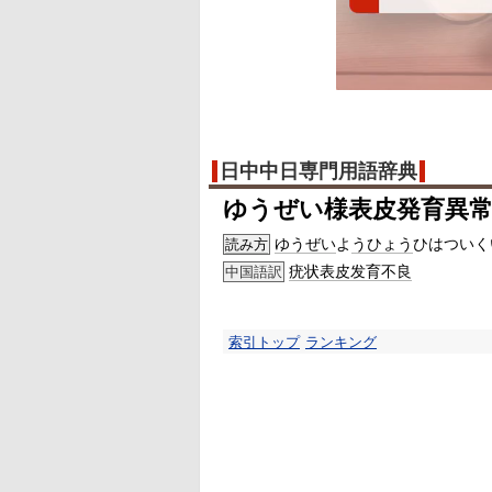
日中中日専門用語辞典
ゆうぜい様表皮発育異
ゆうぜい
よ
うひょう
ひはついく
読み方
疣状表皮发育不良
中国語訳
索引トップ
ランキング