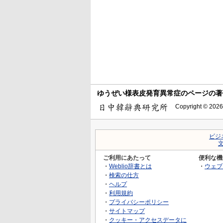
ゆうぜい様表皮発育異常症のページの著
Copyright © 2026
ビジ
ご利用にあたって
便利な機
・
Weblio辞書とは
・
ウェブ
・
検索の仕方
・
ヘルプ
・
利用規約
・
プライバシーポリシー
・
サイトマップ
・
クッキー・アクセスデータに