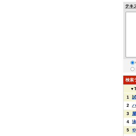
テキ
検索
▼
1
2
3
4
5