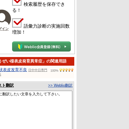
検索履歴を保存でき
る！
語彙力診断の実施回数
グイン
増加！
うぜい様表皮発育異常症」の関連用語
状表皮发育不良
日中中日専門
100%
語
スト翻訳
>> Weblio翻訳