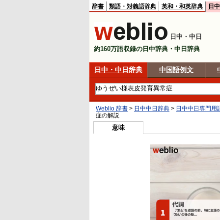
辞書
類語・対義語辞典
英和・和英辞典
日中
日中・中日
約160万語収録の日中辞典・中日辞典
日中・中日辞典
中国語例文
Weblio 辞書
>
日中中日辞典
>
日中中日専門用
症
の解説
意味