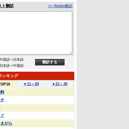
スト翻訳
>> Weblio翻訳
中国語⇒日本語
日本語⇒中国語
ランキング
▼
11～20
▼
21～30
TOP10
試料
ハチ
屋
泳ぐ
やまがら