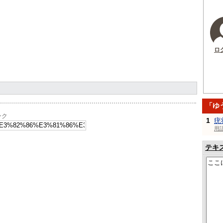
ロ
「ゆ
ンク
1
疣
用
テキ