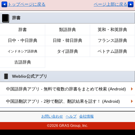
トップページに戻る
ページ上部に戻る
辞書
辞書
類語辞典
英和・和英辞典
日中・中日辞典
日韓・韓日辞典
フランス語辞典
タイ語辞典
ベトナム語辞典
インドネシア語辞典
古語辞典
Weblio公式アプリ
中国語辞典アプリ - 無料で複数の辞書をまとめて検索 (Android)
中国語翻訳アプリ - 2秒で翻訳、翻訳結果を話す！ (Android)
お問い合わせ
ヘルプ
会社情報
©2026 GRAS Group, Inc.