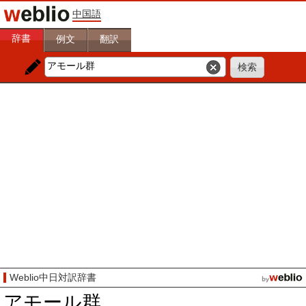
中国語
辞書
例文
翻訳
Weblio中日対訳辞書
アモール群