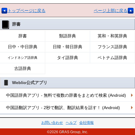
トップページに戻る
ページ上部に戻る
辞書
辞書
類語辞典
英和・和英辞典
日中・中日辞典
日韓・韓日辞典
フランス語辞典
タイ語辞典
ベトナム語辞典
インドネシア語辞典
古語辞典
Weblio公式アプリ
中国語辞典アプリ - 無料で複数の辞書をまとめて検索 (Android)
中国語翻訳アプリ - 2秒で翻訳、翻訳結果を話す！ (Android)
お問い合わせ
ヘルプ
会社情報
©2026 GRAS Group, Inc.