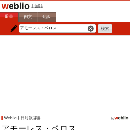
中国語
辞書
例文
翻訳
Weblio中日対訳辞書
アモーレス・ペロス