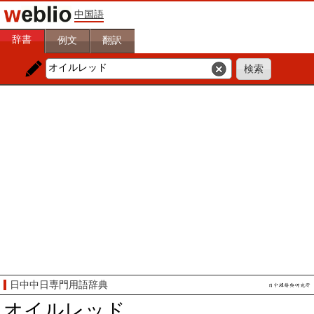
中国語
辞書
例文
翻訳
日中中日専門用語辞典
オイルレッド