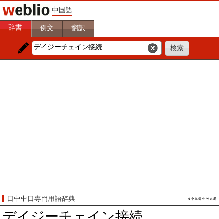
中国語
辞書
例文
翻訳
日中中日専門用語辞典
デイジーチェイン接続