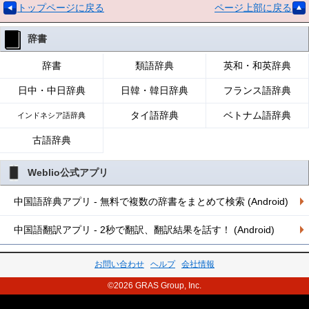
トップページに戻る
ページ上部に戻る
辞書
辞書
類語辞典
英和・和英辞典
日中・中日辞典
日韓・韓日辞典
フランス語辞典
タイ語辞典
ベトナム語辞典
インドネシア語辞典
古語辞典
Weblio公式アプリ
中国語辞典アプリ - 無料で複数の辞書をまとめて検索 (Android)
中国語翻訳アプリ - 2秒で翻訳、翻訳結果を話す！ (Android)
お問い合わせ
ヘルプ
会社情報
©2026 GRAS Group, Inc.