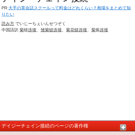
PR:
大手の英会話スクールって料金はどれくらい？相場をまとめて知
りたい
読み方
でいじーちぇいんせつぞく
中国語訳
菊
链
连接
、
雏菊链
连接
、
菊花链连接
、
菊
炼
连接
デイジーチェイン接続のページの著作権