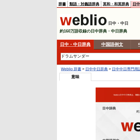
辞書
類語・対義語辞典
英和・和英辞典
日中
日中・中日
約160万語収録の日中辞典・中日辞典
日中・中日辞典
中国語例文
Weblio 辞書
>
日中中日辞典
>
日中中日専門用
意味