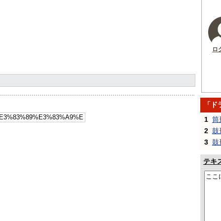
ロ
「ド
1
筒
2
鼓
3
鼓
テキ