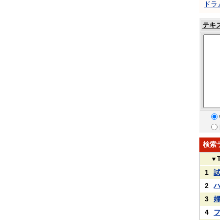
ドラ
テキ
検索
▼
1
2
3
4