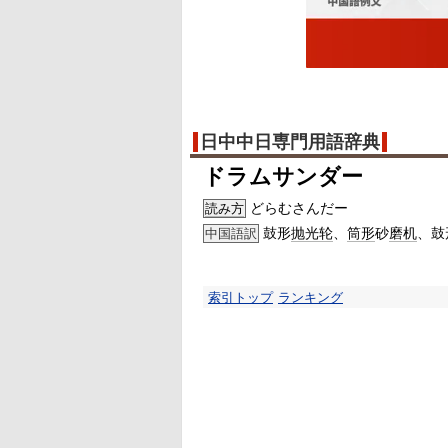
日中中日専門用語辞典
ドラムサンダー
どらむさんだー
読み方
鼓形
抛光轮
、
筒形
砂
磨机
、鼓
中国語訳
索引トップ
ランキング