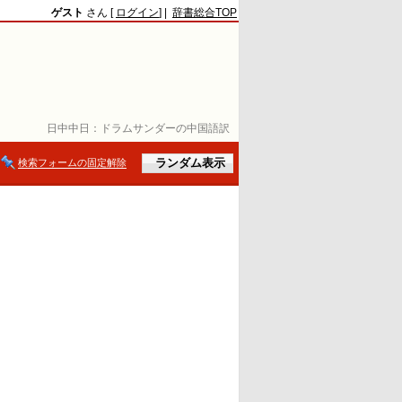
ゲスト
さん [
ログイン
] |
辞書総合TOP
日中中日：
ドラムサンダーの中国語訳
検索フォームの固定解除