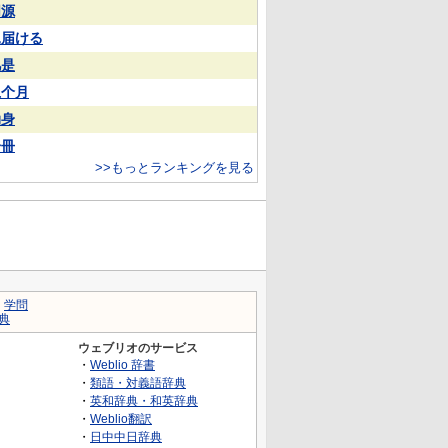
同源
見届ける
凡是
上个月
动身
一冊
>>もっとランキングを見る
｜
学問
典
ウェブリオのサービス
・
Weblio 辞書
・
類語・対義語辞典
・
英和辞典・和英辞典
・
Weblio翻訳
・
日中中日辞典