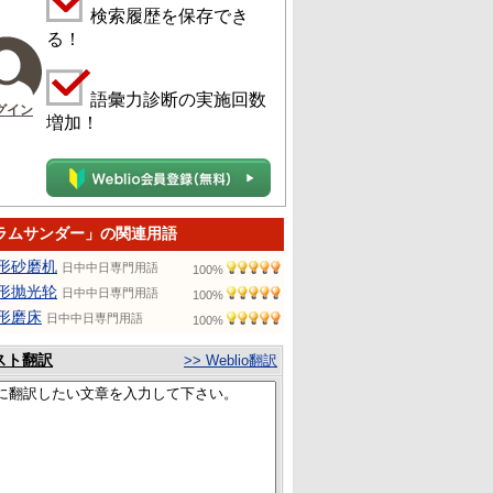
検索履歴を保存でき
る！
語彙力診断の実施回数
グイン
増加！
ラムサンダー」の関連用語
形砂磨机
日中中日専門用語
100%
形抛光轮
日中中日専門用語
100%
形磨床
日中中日専門用語
100%
スト翻訳
>> Weblio翻訳