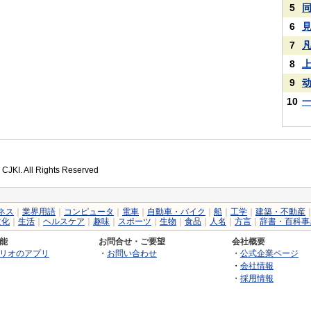
5
6
7
8
9
10
 CJKI. All Rights Reserved
ネス
｜
業界用語
｜
コンピュータ
｜
電車
｜
自動車・バイク
｜
船
｜
工学
｜
建築・不動産
文化
｜
生活
｜
ヘルスケア
｜
趣味
｜
スポーツ
｜
生物
｜
食品
｜
人名
｜
方言
｜
辞書・百科事
能
お問合せ・ご要望
会社概要
リオのアプリ
・
お問い合わせ
・
公式企業ページ
・
会社情報
・
採用情報