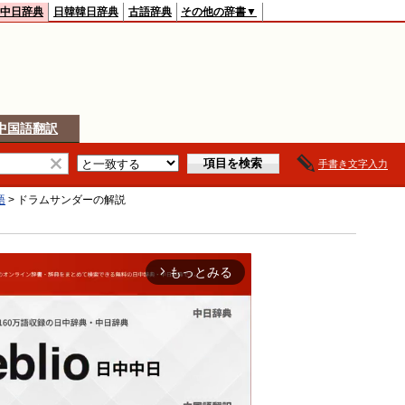
中日辞典
日韓韓日辞典
古語辞典
その他の辞書▼
中国語翻訳
手書き文字入力
語
>
ドラムサンダー
の解説
もっとみる
arrow_forward_ios