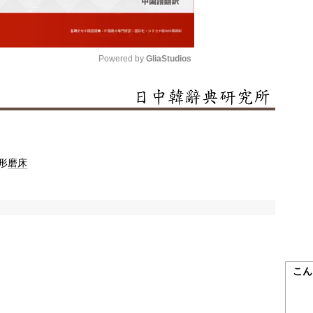
Powered by 
GliaStudios
Mute
形
磨床
こん