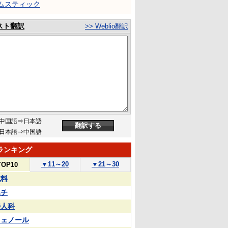
ムスティック
スト翻訳
>> Weblio翻訳
中国語⇒日本語
日本語⇒中国語
ランキング
▼
11～20
▼
21～30
TOP10
試料
ハチ
婦人科
フェノール