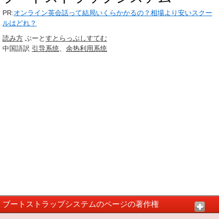
PR:
オンライン英会話って結局いくらかかるの？相場より安いスクー
ルはどれ？
読み方
ぶーと
すとらっぷ
しすてむ
中国語訳
引导系统
、
余热利用系统
ブートストラップシステムのページの著作権