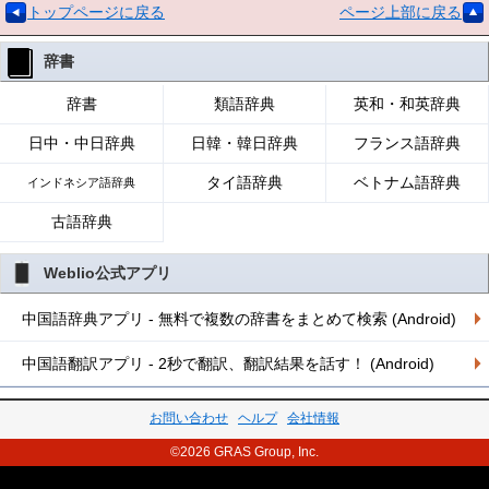
トップページに戻る
ページ上部に戻る
辞書
辞書
類語辞典
英和・和英辞典
日中・中日辞典
日韓・韓日辞典
フランス語辞典
タイ語辞典
ベトナム語辞典
インドネシア語辞典
古語辞典
Weblio公式アプリ
中国語辞典アプリ - 無料で複数の辞書をまとめて検索 (Android)
中国語翻訳アプリ - 2秒で翻訳、翻訳結果を話す！ (Android)
お問い合わせ
ヘルプ
会社情報
©2026 GRAS Group, Inc.