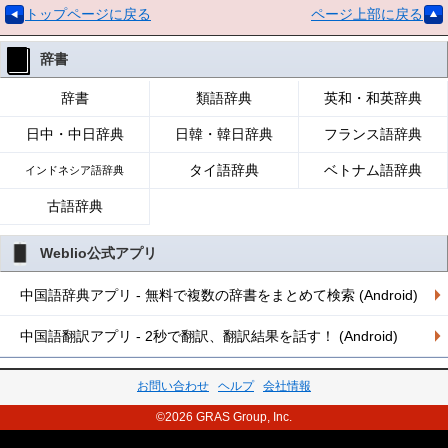
トップページに戻る
ページ上部に戻る
辞書
辞書
類語辞典
英和・和英辞典
日中・中日辞典
日韓・韓日辞典
フランス語辞典
タイ語辞典
ベトナム語辞典
インドネシア語辞典
古語辞典
Weblio公式アプリ
中国語辞典アプリ - 無料で複数の辞書をまとめて検索 (Android)
中国語翻訳アプリ - 2秒で翻訳、翻訳結果を話す！ (Android)
お問い合わせ
ヘルプ
会社情報
©2026 GRAS Group, Inc.