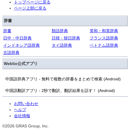
トップページに戻る
ページ上部に戻る
辞書
辞書
類語辞典
英和・和英辞典
日中・中日辞典
日韓・韓日辞典
フランス語辞典
インドネシア語辞典
タイ語辞典
ベトナム語辞典
古語辞典
Weblio公式アプリ
中国語辞典アプリ - 無料で複数の辞書をまとめて検索 (Android)
中国語翻訳アプリ - 2秒で翻訳、翻訳結果を話す！ (Android)
お問い合わせ
ヘルプ
会社情報
©2026 GRAS Group, Inc.