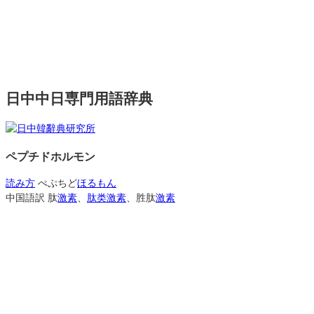
日中中日専門用語辞典
ペプチドホルモン
読み方
ぺぷちど
ほるもん
中国語訳
肽
激素
、
肽类激素
、胜肽
激素