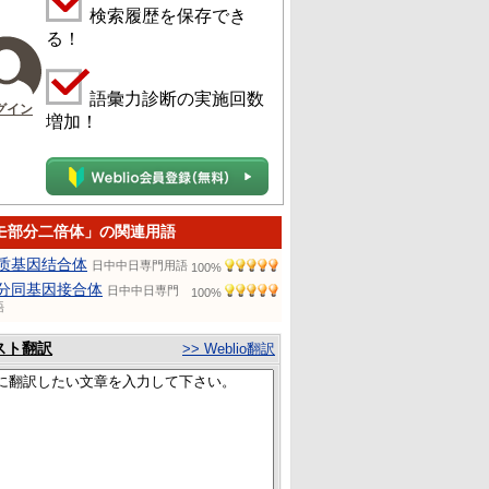
検索履歴を保存でき
る！
語彙力診断の実施回数
グイン
増加！
モ部分二倍体」の関連用語
质基因结合体
日中中日専門用語
100%
分同基因接合体
日中中日専門
100%
語
スト翻訳
>> Weblio翻訳