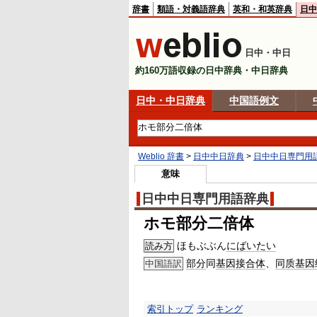
辞書
類語・対義語辞典
英和・和英辞典
日中
日中・中日
約160万語収録の日中辞典・中日辞典
日中・中日辞典
中国語例文
Weblio 辞書
>
日中中日辞典
>
日中中日専門用
意味
日中中日専門用語辞典
ホモ部分二倍体
ほもぶぶん
にばいたい
読み方
部分
同
基因
接合体
、
同质
基因
中国語訳
索引トップ
ランキング