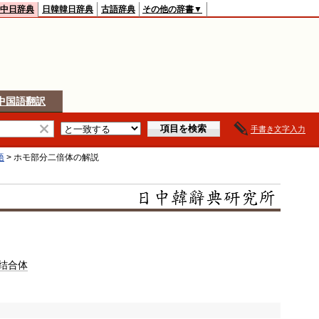
中日辞典
日韓韓日辞典
古語辞典
その他の辞書▼
中国語翻訳
手書き文字入力
語
>
ホモ部分二倍体
の解説
结合体