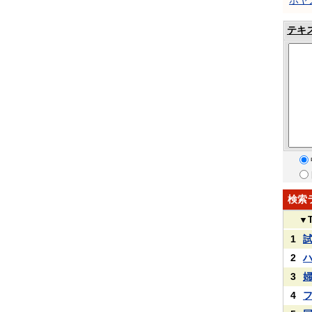
ホヤ
テキ
検索
▼
1
2
3
4