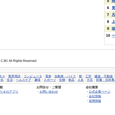
5
6
7
8
9
10
 CJKI. All Rights Reserved
ネス
｜
業界用語
｜
コンピュータ
｜
電車
｜
自動車・バイク
｜
船
｜
工学
｜
建築・不動産
文化
｜
生活
｜
ヘルスケア
｜
趣味
｜
スポーツ
｜
生物
｜
食品
｜
人名
｜
方言
｜
辞書・百科事
能
お問合せ・ご要望
会社概要
リオのアプリ
・
お問い合わせ
・
公式企業ページ
・
会社情報
・
採用情報