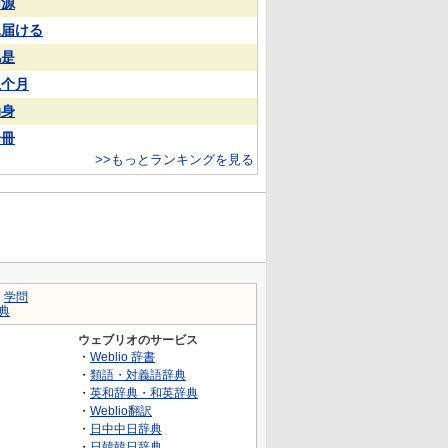
同源
見届ける
凡是
上个月
动身
一冊
>>もっとランキングを見る
｜
学問
典
ウェブリオのサービス
・
Weblio 辞書
・
類語・対義語辞典
・
英和辞典・和英辞典
・
Weblio翻訳
・
日中中日辞典
・
日韓韓日辞典