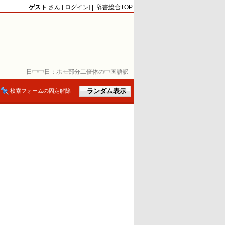
ゲスト
さん [
ログイン
] |
辞書総合TOP
日中中日：
ホモ部分二倍体の中国語訳
検索フォームの固定解除