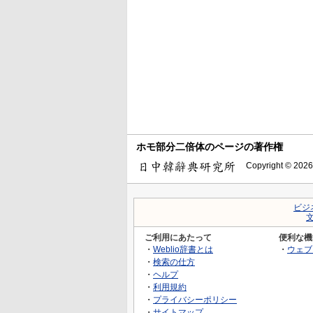
ホモ部分二倍体のページの著作権
Copyright © 2026
ビジ
ご利用にあたって
便利な機
・
Weblio辞書とは
・
ウェブ
・
検索の仕方
・
ヘルプ
・
利用規約
・
プライバシーポリシー
・
サイトマップ