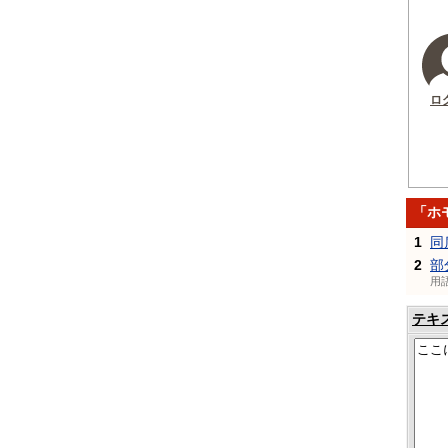
ロ
「ホ
1
同
2
部
用
テキ