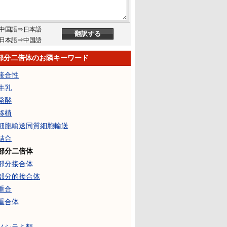
中国語⇒日本語
日本語⇒中国語
部分二倍体のお隣キーワード
接合性
牛乳
発酵
移植
細胞輸送同質細胞輸送
結合
部分二倍体
部分接合体
部分的接合体
重合
重合体