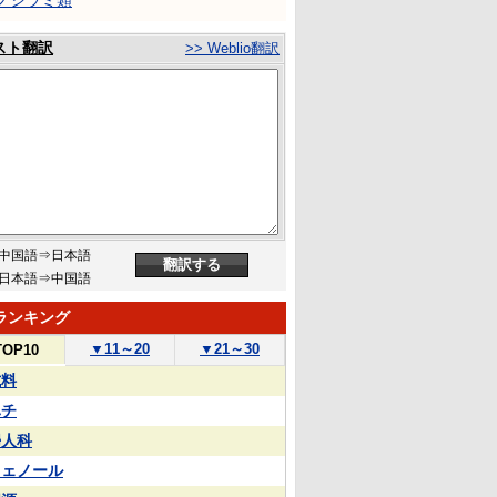
ノシラミ類
スト翻訳
>> Weblio翻訳
中国語⇒日本語
日本語⇒中国語
ランキング
▼
11～20
▼
21～30
TOP10
試料
ハチ
婦人科
フェノール