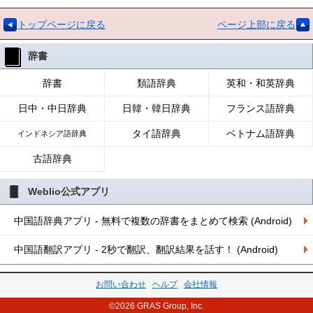
トップページに戻る
ページ上部に戻る
辞書
辞書
類語辞典
英和・和英辞典
日中・中日辞典
日韓・韓日辞典
フランス語辞典
タイ語辞典
ベトナム語辞典
インドネシア語辞典
古語辞典
Weblio公式アプリ
中国語辞典アプリ - 無料で複数の辞書をまとめて検索 (Android)
中国語翻訳アプリ - 2秒で翻訳、翻訳結果を話す！ (Android)
お問い合わせ
ヘルプ
会社情報
©2026 GRAS Group, Inc.