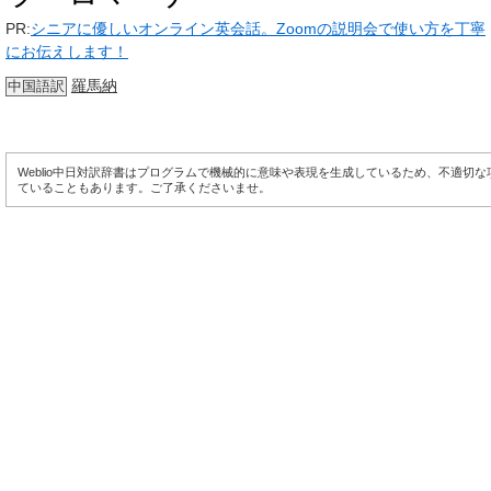
PR:
シニアに優しいオンライン英会話。Zoomの説明会で使い方を丁寧
にお伝えします！
羅馬納
中国語訳
Weblio中日対訳辞書はプログラムで機械的に意味や表現を生成しているため、不適切
ていることもあります。ご了承くださいませ。