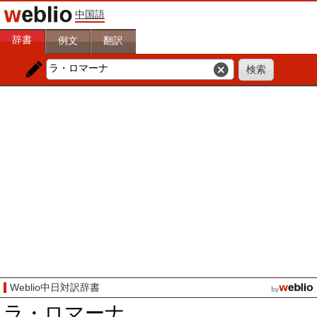
中国語
辞書
例文
翻訳
Weblio中日対訳辞書
ラ・ロマーナ