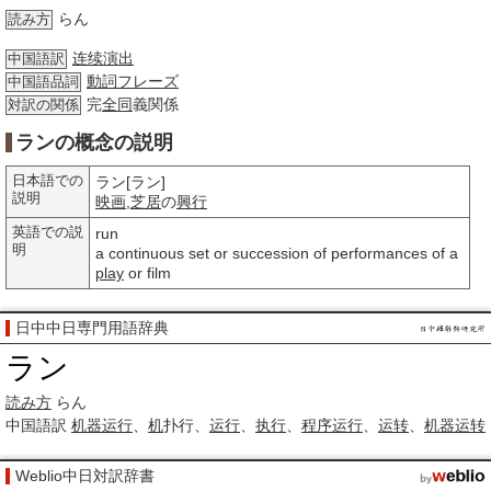
らん
読み方
连续演出
中国語訳
動詞
フレーズ
中国語品詞
完
全同
義関係
対訳の関係
ランの概念の説明
日本語での
ラン[ラン]
説明
映画
,
芝居
の
興行
英語での説
run
明
a continuous set or succession of performances of a
play
or film
日中中日専門用語辞典
ラン
読み方
らん
中国語訳
机器运行
、
机
扑行、
运行
、
执行
、
程序运行
、
运转
、
机器运转
Weblio中日対訳辞書