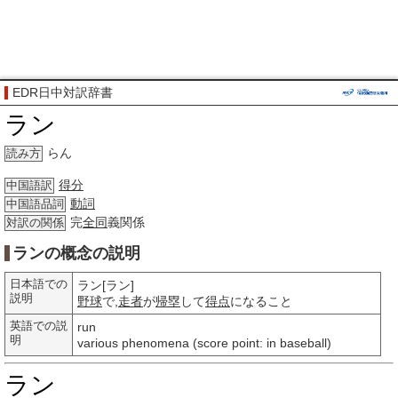
EDR日中対訳辞書
ラン
らん
読み方
得分
中国語訳
動詞
中国語品詞
完
全同
義関係
対訳の関係
ランの概念の説明
日本語での
ラン[ラン]
説明
野球
で,
走者
が
帰塁
して
得点
になること
英語での説
run
明
various phenomena (score point: in baseball)
ラン