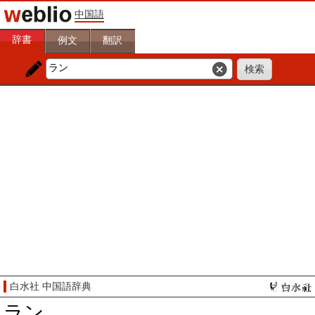
中国語
辞書
例文
翻訳
白水社 中国語辞典
ラン