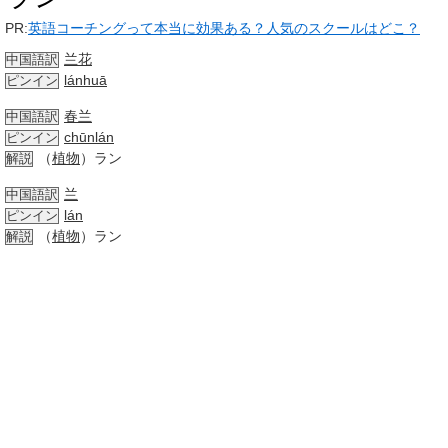
PR:
英語コーチングって本当に効果ある？人気のスクールはどこ？
兰花
中国語訳
lánhuā
ピンイン
春兰
中国語訳
chūnlán
ピンイン
（
植物
）ラン
解説
兰
中国語訳
lán
ピンイン
（
植物
）ラン
解説