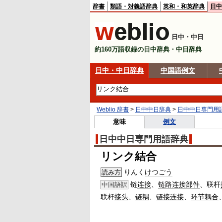
辞書
類語・対義語辞典
英和・和英辞典
日中
日中・中日
約160万語収録の日中辞典・中日辞典
日中・中日辞典
中国語例文
Weblio 辞書
>
日中中日辞典
>
日中中日専門用
意味
例文
日中中日専門用語辞典
リンク結合
りんく
けつごう
読み方
链
连接
、
链路连接
部件
、联杆
中国語訳
联杆
接头
、
链耦
、
链接
连接
、
环节
耦合