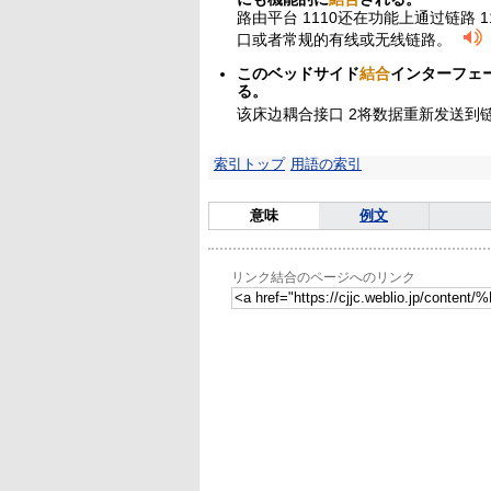
路由平台 1110还在功能上通过链路 
口或者常规的有线或无线链路。
このベッドサイド
結合
インターフェ
る。
该床边耦合接口 2将数据重新发送到链
索引トップ
用語の索引
意味
例文
リンク結合のページへのリンク