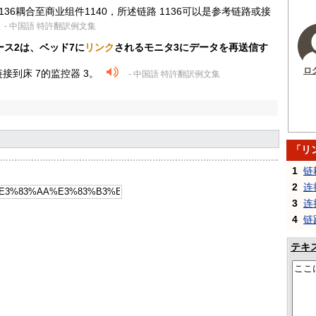
1136耦合至商业组件1140，所述链路 1136可以是参考链路或接
- 中国語 特許翻訳例文集
ース2は、ベッド7に
リンク
されるモニタ3にデータを再送信す
ロ
接到床 7的监控器 3。
- 中国語 特許翻訳例文集
「リ
1
链
2
连
3
连
4
链
テキ