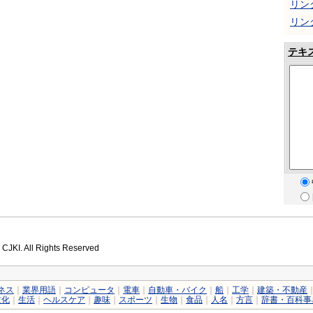
リン
リン
テキ
 CJKI. All Rights Reserved
ネス
｜
業界用語
｜
コンピュータ
｜
電車
｜
自動車・バイク
｜
船
｜
工学
｜
建築・不動産
文化
｜
生活
｜
ヘルスケア
｜
趣味
｜
スポーツ
｜
生物
｜
食品
｜
人名
｜
方言
｜
辞書・百科事