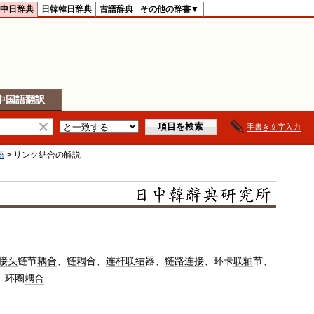
中日辞典
日韓韓日辞典
古語辞典
その他の辞書▼
中国語翻訳
手書き文字入力
語
>
リンク結合
の解説
接头
链节
耦合
、
链耦
合、
连杆
联结
器、
链路连接
、环卡
联轴
节、
、环圈
耦合