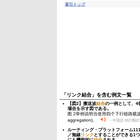
索引トップ
「リンク結合」を含む例文一覧
【図2】搬送波
結合
の一例として、4
場合を示す図である。
图 2举例说明当使用四个下行链路载波和
aggregation)。
- 中国語 特許翻
ルーティング・プラットフォーム11
／無線
リンク
とすることができる1
にも機能的に
結合
される。