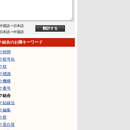
中国語⇒日本語
日本語⇒中国語
ク結合のお隣キーワード
ク時間
ク暗号化
ク枕
ク標識
ク機構
ク番号
ク結合
ク結線法
ク編集
ク群
ク蛋白質