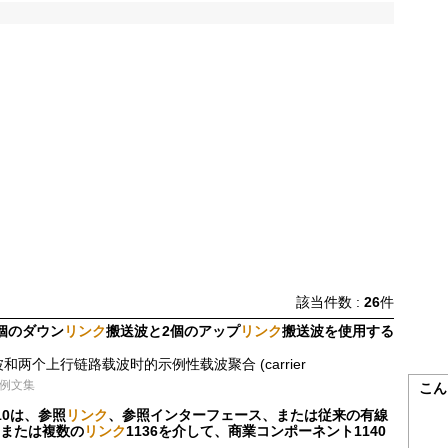
該当件数 :
26
件
個のダウン
リンク
搬送波と2個のアップ
リンク
搬送波を使用する
两个上行链路载波时的示例性载波聚合 (carrier
訳例文集
こん
10は、参照
リンク
、参照インターフェース、または従来の有線
つまたは複数の
リンク
1136を介して、商業コンポーネント1140