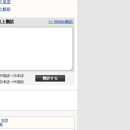
ク装置
ク解析
スト翻訳
>> Weblio翻訳
中国語⇒日本語
日本語⇒中国語
｜
学問
典