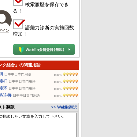
検索履歴を保存でき
る！
語彙力診断の実施回数
グイン
増加！
ンク結合」の関連用語
耦
日中中日専門用語
100%
接杆
日中中日専門用語
100%
接环
日中中日専門用語
100%
路连接
日中中日専門用語
100%
スト翻訳
>> Weblio翻訳