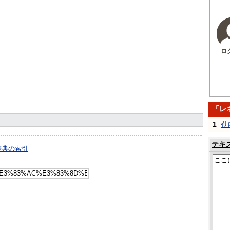
ロ
「レ
1
勒
テキ
辞典の索引