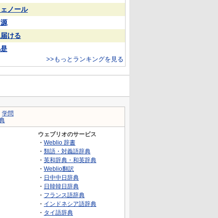
フェノール
同源
見届ける
凡是
>>もっとランキングを見る
｜
学問
典
ウェブリオのサービス
・
Weblio 辞書
・
類語・対義語辞典
・
英和辞典・和英辞典
・
Weblio翻訳
・
日中中日辞典
・
日韓韓日辞典
・
フランス語辞典
・
インドネシア語辞典
・
タイ語辞典