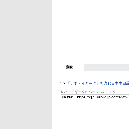
意味
>>
「レネ・イギータ」を含む日中中日
レネ・イギータのページへのリンク