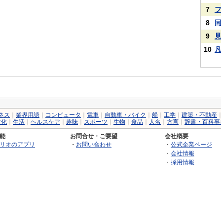
7
8
9
10
ネス
｜
業界用語
｜
コンピュータ
｜
電車
｜
自動車・バイク
｜
船
｜
工学
｜
建築・不動産
文化
｜
生活
｜
ヘルスケア
｜
趣味
｜
スポーツ
｜
生物
｜
食品
｜
人名
｜
方言
｜
辞書・百科事
能
お問合せ・ご要望
会社概要
リオのアプリ
・
お問い合わせ
・
公式企業ページ
・
会社情報
・
採用情報