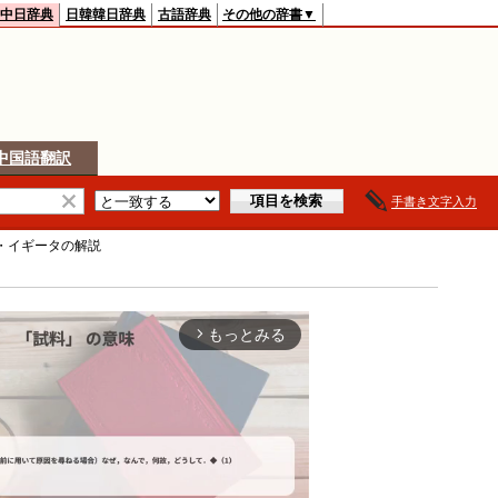
中日辞典
日韓韓日辞典
古語辞典
その他の辞書▼
中国語翻訳
手書き文字入力
・イギータ
の解説
もっとみる
arrow_forward_ios