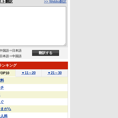
スト翻訳
>> Weblio翻訳
中国語⇒日本語
日本語⇒中国語
ランキング
▼
11～20
▼
21～30
TOP10
試料
ハチ
屋
泳ぐ
やまがら
婦人科