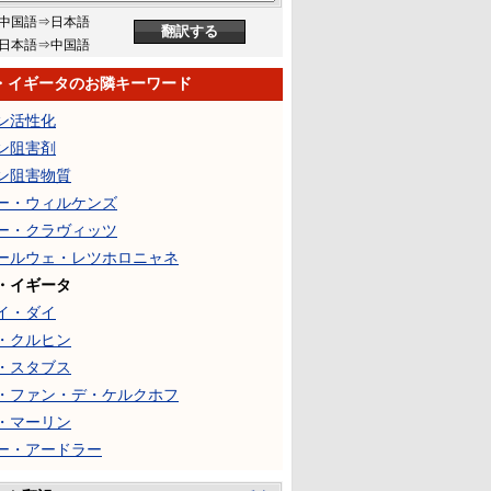
中国語⇒日本語
日本語⇒中国語
・イギータのお隣キーワード
ン活性化
ン阻害剤
ン阻害物質
ー・ウィルケンズ
ー・クラヴィッツ
ールウェ・レツホロニャネ
・イギータ
イ・ダイ
・クルヒン
・スタブス
・ファン・デ・ケルクホフ
・マーリン
ー・アードラー