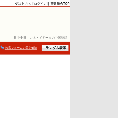
ゲスト
さん [
ログイン
] |
辞書総合TOP
日中中日：
レネ・イギータの中国語訳
検索フォームの固定解除