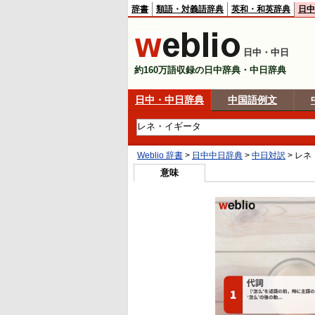
辞書
類語・対義語辞典
英和・和英辞典
日中
日中・中日
約160万語収録の日中辞典・中日辞典
日中・中日辞典
中国語例文
Weblio 辞書
>
日中中日辞典
>
中日対訳
>
レネ
意味