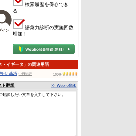
検索履歴を保存でき
る！
語彙力診断の実施回数
グイン
増加！
ネ・イギータ」の関連用語
内·伊基塔
中日対訳
100%
スト翻訳
>> Weblio翻訳