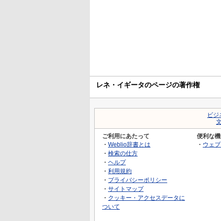
レネ・イギータのページの著作権
ビジ
ご利用にあたって
便利な機
・
Weblio辞書とは
・
ウェブ
・
検索の仕方
・
ヘルプ
・
利用規約
・
プライバシーポリシー
・
サイトマップ
・
クッキー・アクセスデータに
ついて