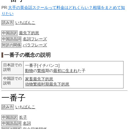
PR:
大手の英会話スクールって料金はどれくらい？相場をまとめて知
りたい
いちばんこ
読み方
最先下的崽
中国語訳
名詞
フレーズ
中国語品詞
パラフレーズ
対訳の関係
一番子の概念の説明
日本語での
一番子[イチバンコ]
説明
動物
の
繁殖
期の
最初に
生まれ
た子
中国語での
家畜
最先下的崽
説明
动物
繁殖
时期
最先下的崽
一番子
いちばんこ
読み方
长子
中国語訳
名詞
中国語品詞