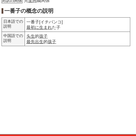
完
全同
義関係
対訳の関係
一番子の概念の説明
日本語での
一番子[イチバンコ]
説明
最初に
生まれ
た子
中国語での
头生
的
孩子
説明
最先
出生
的
孩子