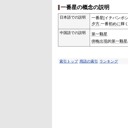
一番星の概念の説明
日本語での説明
一番星[イチバンボシ
夕方
,一番
初めに
輝
中国語での説明
第一颗星
傍晚
出现
的
第一颗星
索引トップ
用語の索引
ランキング