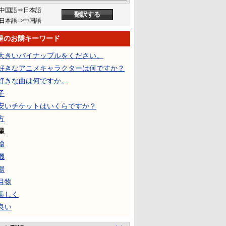
中国語⇒日本語
日本語⇒中国語
星のお隣キーワード
大きいパイナップルをください。
好きなアニメキャラクターは何ですか？
好きな曲は何ですか。
子
安いチケットはいくらですか？
方
星
槍
機
湯
目物
美しく
良い