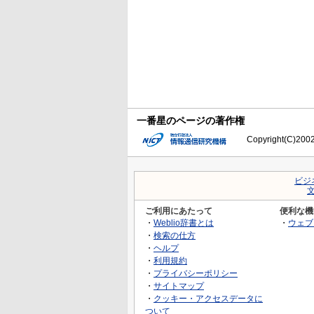
一番星のページの著作権
Copyright(C)2002-
ビジ
ご利用にあたって
便利な機
・
Weblio辞書とは
・
ウェブ
・
検索の仕方
・
ヘルプ
・
利用規約
・
プライバシーポリシー
・
サイトマップ
・
クッキー・アクセスデータに
ついて