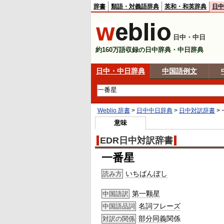
辞書
類語・対義語辞典
英和・和英辞典
日中
日中・中日
約160万語収録の日中辞典・中日辞典
日中・中日辞典
中国語例文
Weblio 辞書
>
日中中日辞典
>
日中対訳辞書
>
意味
EDR日中対訳辞書
一番星
いちばんぼし
読み方
第一颗星
中国語訳
名詞
フレーズ
中国語品詞
部分
同義
関係
対訳の関係