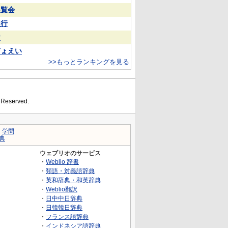
展覧会
银行
²
ぎょえい
>>もっとランキングを見る
s Reserved.
｜
学問
典
ウェブリオのサービス
・
Weblio 辞書
・
類語・対義語辞典
・
英和辞典・和英辞典
・
Weblio翻訳
・
日中中日辞典
・
日韓韓日辞典
・
フランス語辞典
・
インドネシア語辞典