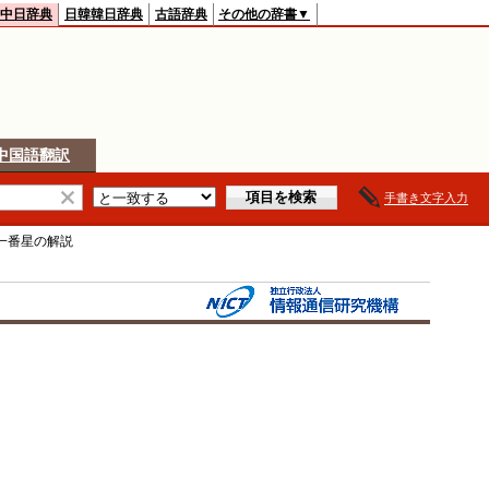
中日辞典
日韓韓日辞典
古語辞典
その他の辞書▼
中国語翻訳
手書き文字入力
一番星
の解説