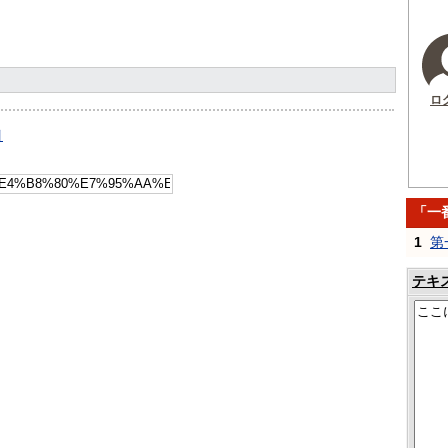
ロ
引
「一
1
第
テキ