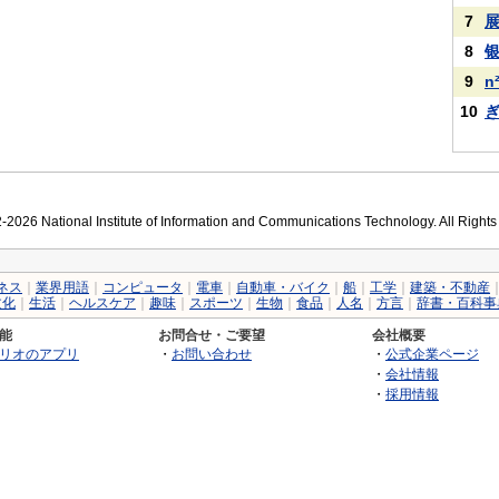
7
8
9
n
10
2026 National Institute of Information and Communications Technology. All Right
ネス
｜
業界用語
｜
コンピュータ
｜
電車
｜
自動車・バイク
｜
船
｜
工学
｜
建築・不動産
文化
｜
生活
｜
ヘルスケア
｜
趣味
｜
スポーツ
｜
生物
｜
食品
｜
人名
｜
方言
｜
辞書・百科事
能
お問合せ・ご要望
会社概要
リオのアプリ
・
お問い合わせ
・
公式企業ページ
・
会社情報
・
採用情報