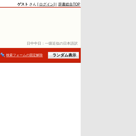
ゲスト
さん [
ログイン
] |
辞書総合TOP
日中中日：
一级近似の日本語訳
検索フォームの固定解除