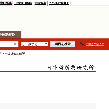
中日辞典
日韓韓日辞典
古語辞典
その他の辞書▼
中国語翻訳
手書き文字入力
語
>
一级近似
の解説