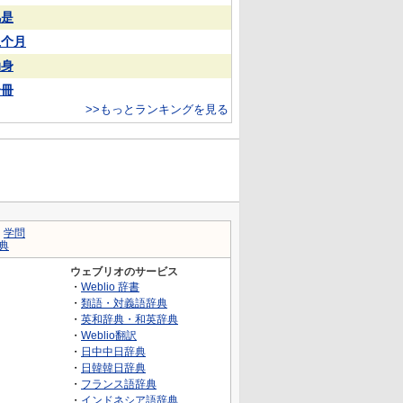
凡是
上个月
动身
一冊
>>もっとランキングを見る
｜
学問
典
ウェブリオのサービス
・
Weblio 辞書
・
類語・対義語辞典
・
英和辞典・和英辞典
・
Weblio翻訳
・
日中中日辞典
・
日韓韓日辞典
・
フランス語辞典
・
インドネシア語辞典