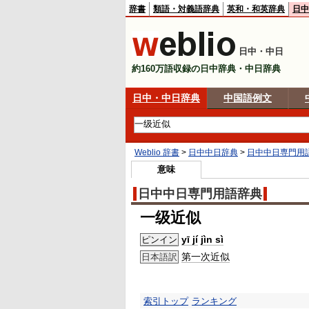
辞書
類語・対義語辞典
英和・和英辞典
日中
日中・中日
約160万語収録の日中辞典・中日辞典
日中・中日辞典
中国語例文
Weblio 辞書
>
日中中日辞典
>
日中中日専門用
意味
日中中日専門用語辞典
一级近似
yī jí
jìn sì
ピンイン
第一次
近似
日本語訳
索引トップ
ランキング