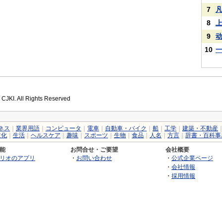
7
8
9
10
 CJKI. All Rights Reserved
ネス
｜
業界用語
｜
コンピュータ
｜
電車
｜
自動車・バイク
｜
船
｜
工学
｜
建築・不動産
文化
｜
生活
｜
ヘルスケア
｜
趣味
｜
スポーツ
｜
生物
｜
食品
｜
人名
｜
方言
｜
辞書・百科事
能
お問合せ・ご要望
会社概要
リオのアプリ
・
お問い合わせ
・
公式企業ページ
・
会社情報
・
採用情報