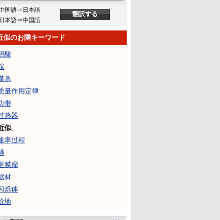
中国語⇒日本語
日本語⇒中国語
近似のお隣キーワード
胆酸
胺
谋杀
质量作用定律
边带
过热器
近似
速率过程
醇
里膜瘤
锯材
闪烁体
阶地