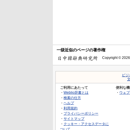
一级近似のページの著作権
Copyright © 2026
ビジ
ご利用にあたって
便利な機
・
Weblio辞書とは
・
ウェブ
・
検索の仕方
・
ヘルプ
・
利用規約
・
プライバシーポリシー
・
サイトマップ
・
クッキー・アクセスデータに
ついて