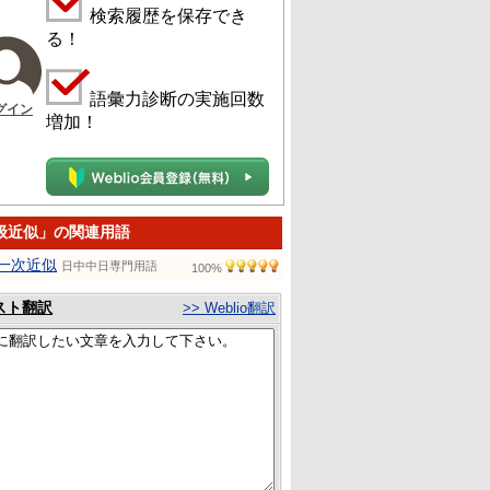
検索履歴を保存でき
る！
語彙力診断の実施回数
グイン
増加！
级近似」の関連用語
一次近似
日中中日専門用語
100%
スト翻訳
>> Weblio翻訳