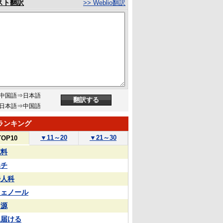
スト翻訳
>> Weblio翻訳
中国語⇒日本語
日本語⇒中国語
ランキング
▼
11～20
▼
21～30
TOP10
試料
ハチ
婦人科
フェノール
同源
見届ける