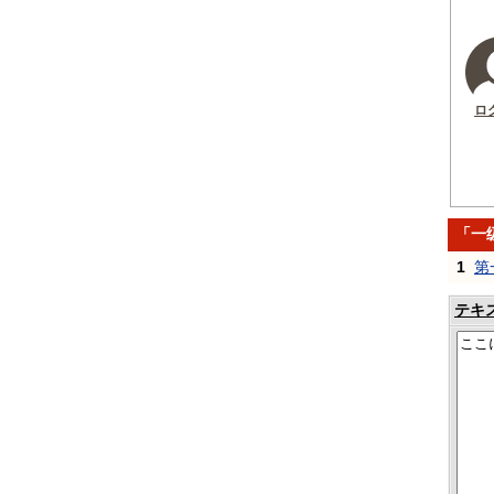
ロ
「一
1
第
テキ